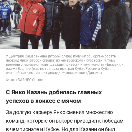
У Дмитрия Самаренкина (второй слева) получилось организовать
переход Янко (второй справа) из кемеровского «Кузбасса». К тому
времени специалист успел дважды привести к чемпионству «Енисей», 7
раз — «Водник» (еще по три раза выиграл Кубок России и Кубок
европейских чемпионов), дважды — московское «Динамо»
Фото: «БИЗНЕС Online»
С Янко Казань добилась главных
успехов в хоккее с мячом
За долгую карьеру Янко сменил множество
команд, которые он вскоре приводил к победам
в чемпионате и Кубке. Но для Казани он был