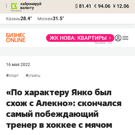
забронируй
$
81.41
€
94.06
¥
12.06
валюту
28.4°
31.5°
Казань
Москва
16 мая 2022
#
#
спорт
утраты
«По характеру Янко был
схож с Алекно»: скончался
самый побеждающий
тренер в хоккее с мячом