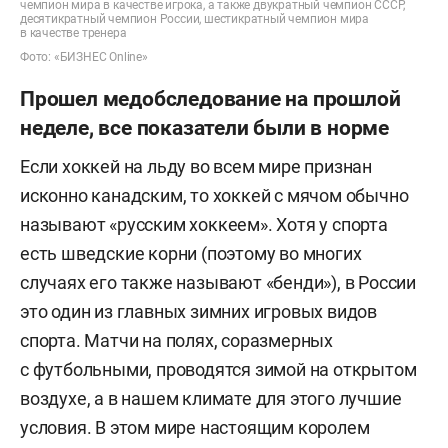
чемпион мира в качестве игрока, а также двукратный чемпион СССР,
десятикратный чемпион России, шестикратный чемпион мира
в качестве тренера
Фото: «БИЗНЕС Online»
Прошел медобследование на прошлой
неделе, все показатели были в норме
Если хоккей на льду во всем мире признан
исконно канадским, то хоккей с мячом обычно
называют «русским хоккеем». Хотя у спорта
есть шведские корни (поэтому во многих
случаях его также называют «бенди»), в России
это один из главных зимних игровых видов
спорта. Матчи на полях, соразмерных
с футбольными, проводятся зимой на открытом
воздухе, а в нашем климате для этого лучшие
условия. В этом мире настоящим королем