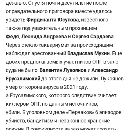
дежавю. Спустя почти десятилетие после
оправдательного приговора вместе удалось
увидеть
Фирдинанта Юсупова
, известного
также под уважительным прозвищем
Федя
,
Леонида Андреева
и
Сергея Сардаева
.
Через стекло «аквариума» за происходящим
наблюдал арестованный
Владислав Мухин
. Еще
двоих предполагаемых участников ОПГ в зале
суда не было:
Валентин Лукоянов
и
Александр
Ерусалимский
до этого дня не дожили. Лукоянов
умер от коронавируса в 2021 году,
а Ерусалимского, которого следствие считает
киллером ОПГ, по данным источников,
убили. В уголовном деле «Перваков» 6 эпизодов
убийств, бандитизм и незаконное хранение
оружия. В совокупности за это может грозить