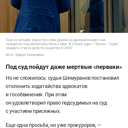
Трое из четырех вернутся к себе домой, на данный момент они
находятся под обязательством о явке. И только один — Мухин — будет
ожидать старта дела по существу в СИЗО
Фото: Мария Новикевич
Под суд пойдут даже мертвые «перваки»
Но не сложилось: судья Шемуранов постановил
отклонить ходатайства адвокатов
и гособвинения. При этом
он удовлетворил право подсудимых на суд
с участием присяжных.
Еще одна просьба, но уже прокуроров, —