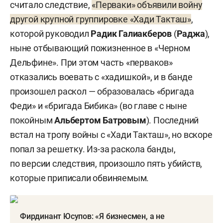
считало следствие,
«Перваки» объявили войну
другой крупной группировке «Хади Такташ»
,
которой руководил
Радик Галиакберов
(
Раджа
),
ныне отбывающий пожизненное в «Черном
Дельфине». При этом часть «перваков»
отказались воевать с «хадишкой», и в банде
произошел раскол — образовалась «бригада
Феди» и «бригада Бибика» (во главе с ныне
покойным
Альбертом Батровым
). Последний
встал на тропу войны с «Хади Такташ», но вскоре
попал за решетку. Из-за раскола банды,
по версии следствия, произошло пять убийств,
которые приписали обвиняемым.
Фирдинант Юсупов: «Я бизнесмен, а не