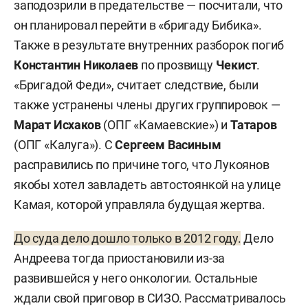
заподозрили в предательстве — посчитали, что
он планировал перейти в «бригаду Бибика».
Также в результате внутренних разборок погиб
Константин Николаев
по прозвищу
Чекист
.
«Бригадой Феди», считает следствие, были
также устранены члены других группировок —
Марат Исхаков
(ОПГ «Камаевские») и
Татаров
(ОПГ «Калуга»). С
Сергеем Васиным
расправились по причине того, что Лукоянов
якобы хотел завладеть автостоянкой на улице
Камая, которой управляла будущая жертва.
До суда дело дошло только в 2012 году.
Дело
Андреева тогда приостановили из-за
развившейся у него онкологии. Остальные
ждали свой приговор в СИЗО. Рассматривалось