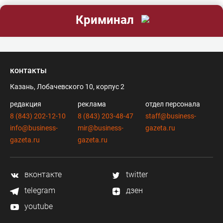
Криминал
контакты
Казань, Лобачевского 10, корпус 2
редакция
реклама
отдел персонала
8 (843) 202-12-10
8 (843) 203-48-47
staff@business-
info@business-
mir@business-
gazeta.ru
gazeta.ru
gazeta.ru
вконтакте
twitter
telegram
дзен
youtube