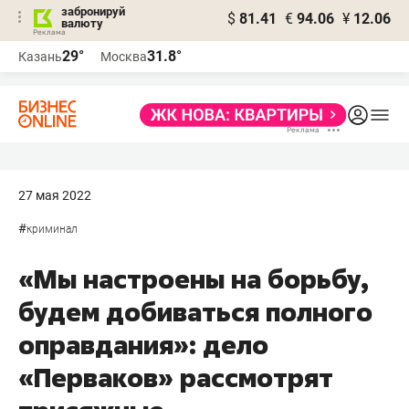
забронируй
$
81.41
€
94.06
¥
12.06
валюту
29°
31.8°
Казань
Москва
27 мая 2022
#
криминал
«Мы настроены на борьбу,
будем добиваться полного
оправдания»: дело
«Перваков» рассмотрят