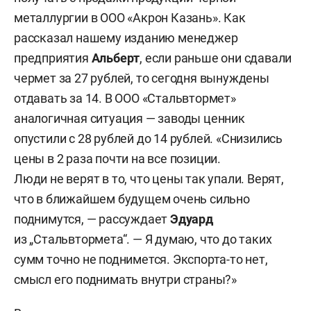
России санкции, запрещающие экспорт в США
металлургии в ООО «Акрон Казань». Как
и Европу. Заводы, потеряв основных
рассказал нашему изданию менеджер
покупателей сырья и готовой
предприятия
Альберт
, если раньше они сдавали
металлопродукции, пытаются сократить
чермет за 27 рублей, то сегодня вынуждены
расходы, опустив в первую очередь цены для
отдавать за 14. В ООО «Стальвтормет»
поставщиков — цена на лом напрямую влияет
аналогичная ситуация — заводы ценник
на стоимость арматуры, которая используется
опустили с 28 рублей до 14 рублей. «Снизились
в строительстве. По данным, представленным
цены в 2 раза почти на все позиции.
агентством «Русмет», горячекатаный прокат
Люди не верят в то, что цены так упали. Верят,
в России с января по начало июня подешевел
что в ближайшем будущем очень сильно
на 40% до 46 272 рублей за тонну, а арматура
поднимутся, — рассуждает
Эдуард
снизилась в цене на 41% до 41 163 рублей
из „Стальвтормета“. — Я думаю, что до таких
за тонну.
сумм точно не поднимется. Экспорта-то нет,
смысл его поднимать внутри страны?»
В числе причин, обрушивших рынок втормета,
называют фактор мариупольского завода