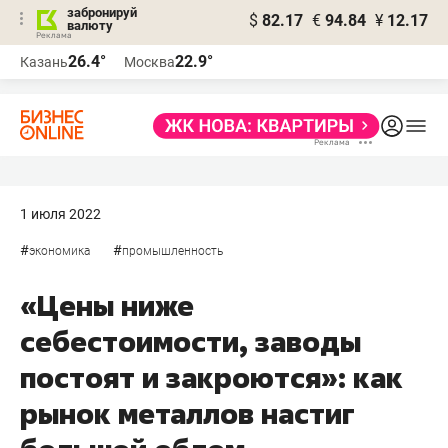
забронируй
$
82.17
€
94.84
¥
12.17
валюту
26.4°
22.9°
Казань
Москва
1 июля 2022
#
#
экономика
промышленность
«Цены ниже
себестоимости, заводы
постоят и закроются»: как
рынок металлов настиг