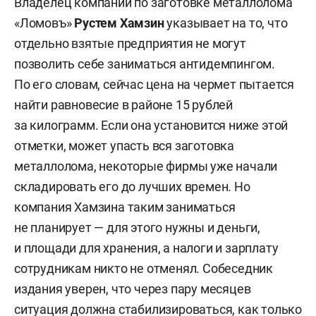
Владелец компании по заготовке металлолома
«Азовсталь». С мая-июня суда, груженные
«Ломовъ»
Рустем Хамзин
указывает на то, что
листовым металлом и металлоломом,
отдельно взятые предприятия не могут
прибывают из Мариуполя в Ростов-на-
позволить себе заниматься антидемпингом.
Дону. Однако доктор технических наук,
По его словам, сейчас цена на чермет пытается
профессор, президент союза литейщиков Санкт-
найти равновесие в районе 15 рублей
Петербурга
Владимир Евсеев
не уверен, что это
за килограмм. Если она установится ниже этой
могло повлиять на ситуацию. Он напоминает,
отметки, может упасть вся заготовка
что объемы российского рынка измеряются
металлолома, некоторые фирмы уже начали
в сотнях тысяч тонн и поставки из Мариуполя
складировать его до лучших времен. Но
на этом фоне незаметны. Он просит также
компания Хамзина таким заниматься
учитывать вопрос о восстановлении
не планирует — для этого нужны и деньги,
«Азовстали», т. к. если такое решение будет
и площади для хранения, а налоги и зарплату
принято, то там понадобятся как эти запасы, так
сотрудникам никто не отменял. Собеседник
и новые объемы металлов и большие
издания уверен, что через пару месяцев
финансовые вложения.
ситуация должна стабилизироваться, как только