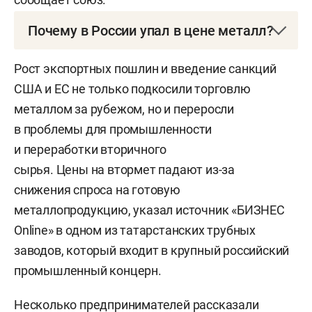
Почему в России упал в цене металл?
Помимо локдауна в Китае, одним из драйверов
Рост экспортных пошлин и введение санкций
падения цен в металлургической отрасли стало
США и ЕС не только подкосили торговлю
повышение с 1 января 2022 года экспортной
металлом за рубежом, но и переросли
пошлины до 100 евро за 1 т металлолома.
в проблемы для промышленности
Усугубило ситуацию ведение сроком на 180
и переработки вторичного
суток смешанной экспортной пошлины
сырья. Цены на втормет падают из-за
в размере 5%, но не менее 100 евро за тонну при
снижения спроса на готовую
прежних 70 евро. Вывозить сырье с учетом
металлопродукцию, указал источник «БИЗНЕС
нестабильного курса валют для предприятий
Online» в одном из татарстанских трубных
стало невыгодно. В правительстве эти
заводов, который входит в крупный российский
изменения объясняли тем, что они необходимы
промышленный концерн.
для обеспечения внутреннего рынка сырьем
для производства стали и сдерживания цен.
Несколько предпринимателей рассказали