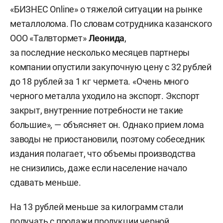
«В то же время нам важно не допустить ущерба
«БИЗНЕС Online» о тяжелой ситуации на рынке
для рентабельности экспортеров, а также
металлолома. По словам сотрудника казанского
снижения занятости в области
ООО «Талвтормет»
Леонида
,
ломозаготовки», — говорил замглавы
за последние несколько месяцев партнеры
минэкономразвития РФ
Владимир Ильичев
.
компании опустили закупочную цену с 32 рублей
до 18 рублей за 1 кг чермета. «Очень много
черного металла уходило на экспорт. Экспорт
Новые правила уничтожили экспорт чермета.
закрыт, внутренние потребности не такие
По данным ассоциации «Руслом.ком», в январе
большие», — объясняет он. Однако прием лома
в годовом выражении он сократился на 99%
заводы не приостановили, поэтому собеседник
(до 3 тыс. т), в феврале — на 97% до 36 тыс. тонн.
издания полагает, что объемы производства
Напомним, в прошлом году объем вывезенного
не снизились, даже если население начало
из России за пределы ЕАЭС металлолома
сдавать меньше.
составлял 3,22 млн т, сообщал «Руслом.ком».
На 13 рублей меньше за килограмм стали
Последней каплей стали введенные против
получать с продажи продукции черной