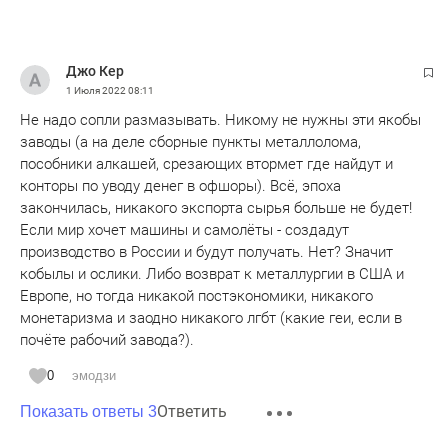
Джо Кер
1 Июля 2022
08:11
Не надо сопли размазывать. Никому не нужны эти якобы
заводы (а на деле сборные пункты металлолома,
пособники алкашей, срезающих втормет где найдут и
конторы по уводу денег в офшоры). Всё, эпоха
закончилась, никакого экспорта сырья больше не будет!
Если мир хочет машины и самолёты - создадут
производство в России и будут получать. Нет? Значит
кобылы и ослики. Либо возврат к металлургии в США и
Европе, но тогда никакой постэкономики, никакого
монетаризма и заодно никакого лгбт (какие геи, если в
почёте рабочий завода?).
0
эмодзи
Ответить
Показать ответы 3