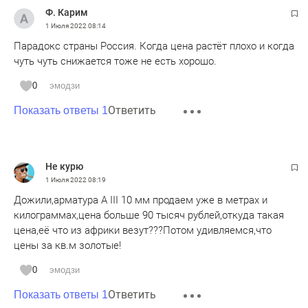
Ф. Карим
1 Июля 2022
08:14
Парадокс страны Россия. Когда цена растёт плохо и когда
чуть чуть снижается тоже не есть хорошо.
0
эмодзи
Ответить
Показать ответы 1
Не курю
1 Июля 2022
08:19
Дожили,арматура А III 10 мм продаем уже в метрах и
килограммах,цена больше 90 тысяч рублей,откуда такая
цена,её что из африки везут???Потом удивляемся,что
цены за кв.м золотые!
0
эмодзи
Ответить
Показать ответы 1