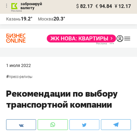
забронируй
$
82.17
€
94.84
¥
12.17
валюту
19.2°
20.3°
Казань
Москва
1 июля 2022
#
пресс-релизы
Рекомендации по выбору
транспортной компании