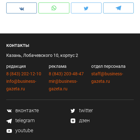
контакты
Казань, Лобачевского 10, корпус 2
редакция
реклама
отдел персонала
8 (843) 202-12-10
8 (843) 203-48-47
staff@business-
info@business-
mir@business-
gazeta.ru
gazeta.ru
gazeta.ru
вконтакте
twitter
telegram
дзен
youtube