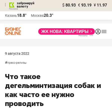
забронируй
$
80.93
€
93.19
¥
11.97
валюту
18.8°
20.3°
Казань
Москва
9 августа 2022
#
пресс-релизы
Что такое
дегельминтизация собак и
как часто ее нужно
проводить