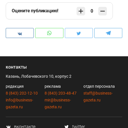
Оцените публикацию!
0
контакты
Казань, Лобачевского 10, корпус 2
редакция
реклама
отдел персонала
8 (843) 202-12-10
8 (843) 203-48-47
staff@business-
info@business-
mir@business-
gazeta.ru
gazeta.ru
gazeta.ru
вконтакте
twitter