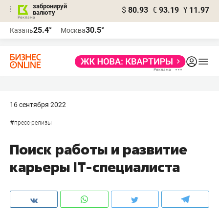
забронируй
$
80.93
€
93.19
¥
11.97
валюту
25.4°
30.5°
Казань
Москва
16 сентября 2022
#
пресс-релизы
Поиск работы и развитие
карьеры IT-специалиста