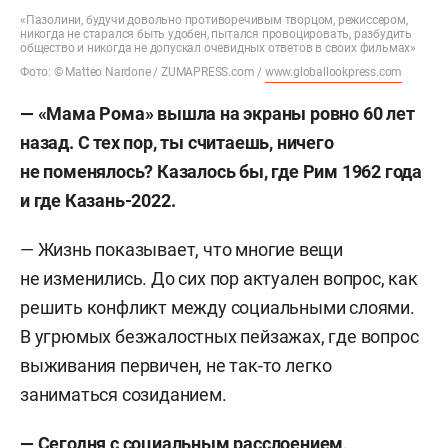
«Пазолини, будучи довольно противоречивым творцом, режиссером,
никогда не старался быть удобен, пытался провоцировать, разбудить
общество и никогда не допускал очевидных ответов в своих фильмах»
Фото: © Matteo Nardone / ZUMAPRESS.com /
www.globallookpress.com
— «Мама Рома» вышла на экраны ровно 60 лет
назад. С тех пор, ты считаешь, ничего
не поменялось
?
Казалось бы, где Рим 1962 года
и где Казань-
2022.
— Жизнь показывает, что многие вещи
не изменились. До сих пор актуален вопрос, как
решить конфликт между социальными слоями.
В угрюмых безжалостных пейзажах, где вопрос
выживания первичен, не так-то легко
заниматься созиданием.
— Сегодня с социальным расслоением,