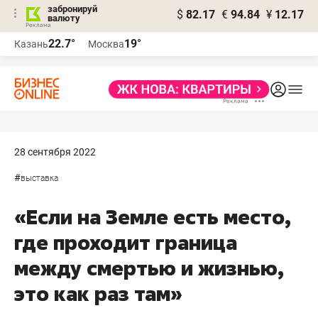
забронируй
$
82.17
€
94.84
¥
12.17
валюту
22.7°
19°
Казань
Москва
28 сентября 2022
#
выставка
«Если на Земле есть место,
где проходит граница
между смертью и жизнью,
это как раз там»