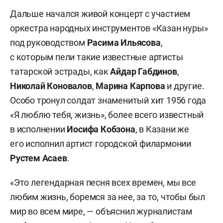
Дальше начался живой концерт с участием
оркестра народных инструментов «Казан нуры»
под руководством
Расима Ильясова
,
с которым пели такие известные артисты
татарской эстрады, как
Айдар Габдинов
,
Николай Коновалов
,
Марина Карпова
и другие.
Особо тронул солдат знаменитый хит 1956 года
«Я люблю тебя, жизнь», более всего известный
в исполнении
Иосифа Кобзона
, в Казани же
его исполнил артист городской филармонии
Рустем Асаев
.
«Это легендарная песня всех времен, мы все
любим жизнь, боремся за нее, за то, чтобы был
мир во всем мире, — объяснил журналистам