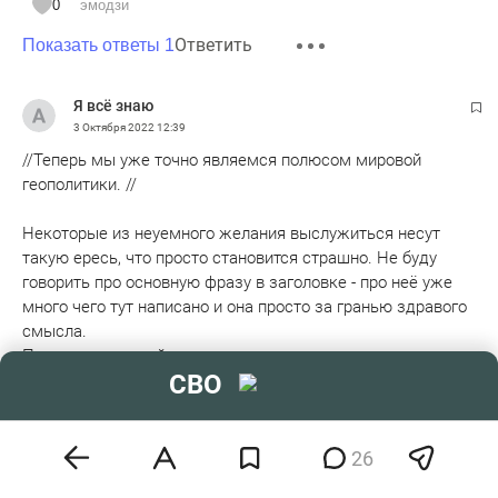
0
эмодзи
Ответить
Показать ответы 1
Я всё знаю
3 Октября 2022
12:39
//Теперь мы уже точно являемся полюсом мировой
геополитики. //
Некоторые из неуемного желания выслужиться несут
такую ересь, что просто становится страшно. Не буду
говорить про основную фразу в заголовке - про неё уже
много чего тут написано и она просто за гранью здравого
смысла.
Полюсом мировой геополитики можно стать разными
Читать далее
СВО
способами - угрожать миру ядерной катастрофой,
например, или затеять мировую войну. В понимании этой
0
эмодзи
даты, судя по всему, разницы особой нет, главное точно
Ответить
стать полюсом мировой геополитики
26