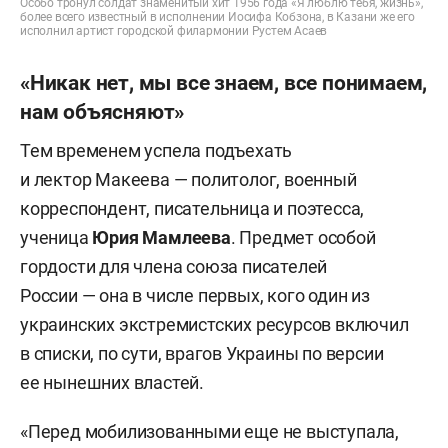
Особо тронул солдат знаменитый хит 1956 года «Я люблю тебя, жизнь»,
более всего известный в исполнении Иосифа Кобзона, в Казани же его
исполнил артист городской филармонии Рустем Асаев
«Никак нет, мы все знаем, все понимаем,
нам объясняют»
Тем временем успела подъехать
и лектор Макеева — политолог, военный
корреспондент, писательница и поэтесса,
ученица
Юрия Мамлеева
. Предмет особой
гордости для члена союза писателей
России — она в числе первых, кого один из
украинских экстремистских ресурсов включил
в списки, по сути, врагов Украины по версии
ее нынешних властей.
«Перед мобилизованными еще не выступала,