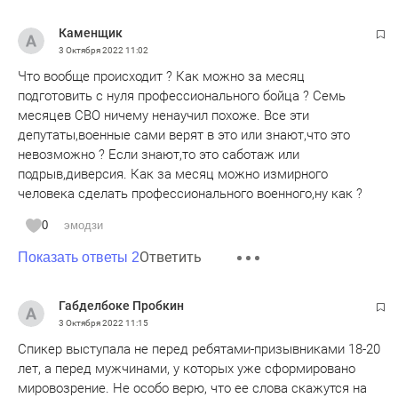
Каменщик
3 Октября 2022
11:02
Что вообще происходит ? Как можно за месяц
подготовить с нуля профессионального бойца ? Семь
месяцев СВО ничему ненаучил похоже. Все эти
депутаты,военные сами верят в это или знают,что это
невозможно ? Если знают,то это саботаж или
подрыв,диверсия. Как за месяц можно измирного
человека сделать профессионального военного,ну как ?
0
эмодзи
Ответить
Показать ответы 2
Габделбоке Пробкин
3 Октября 2022
11:15
Спикер выступала не перед ребятами-призывниками 18-20
лет, а перед мужчинами, у которых уже сформировано
мировозрение. Не особо верю, что ее слова скажутся на