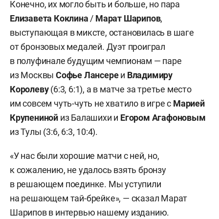
Конечно, их могло быть и больше, но пара
Елизавета Коклина
/
Марат
Шарипов
,
выступающая в миксте, остановилась в шаге
от бронзовых медалей. Дуэт проиграл
в полуфинале будущим чемпионам — паре
из Москвы
Софье
Лансере
и
Владимиру
Королеву
(6:3, 6:1), а в матче за третье место
им совсем чуть-чуть не хватило в игре с
Марией
Крупениной
из Балашихи и
Егором
Агафоновым
из Тулы (3:6, 6:3, 10:4).
«У нас были хорошие матчи с ней, но,
к сожалению, не удалось взять бронзу
в решающем поединке. Мы уступили
на решающем тай-брейке», — сказал Марат
Шарипов в интервью нашему изданию.