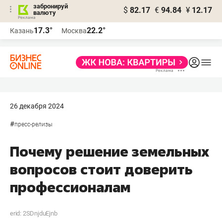
забронируй
$
82.17
€
94.84
¥
12.17
валюту
17.3°
22.2°
Казань
Москва
26 декабря 2024
#
пресс-релизы
Почему решение земельных
вопросов стоит доверить
профессионалам
erid: 2SDnjduEjnb