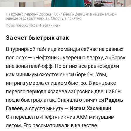
На входе в ледовый дворец «Юбилейный» девушки в национальной
одежде раздавали чак-чак. Мелочь, а приятно
Фото: пресс-служба «Нефтяника»
За счет быстрых атак
В турнирной таблице команды сейчас на разных
полюсах — «Нефтяник» уверенно вверху, а «Барс»
вне зоны плей-офф. Но от них все равно ждали
как минимум ожесточенной борьбы. Увы,
интрига умерла слишком быстро. В концовке
первого периода хозяева забросили две шайбы
после быстрых атак. Сначала отличился
Радель
Галеев
, а спустя минуту —
Ислам Хасаншин
.
Он перешел в «Нефтяник» из АКМ минувшим
летом. Его рассматривали в качестве