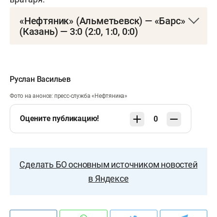
«Нефтяник» (Альметьевск) — «Барс»
(Казань) — 3:0 (2:0, 1:0, 0:0)
Всероссийская хоккейная лига. Регулярный
чемпионат
Руслан Васильев
ЛД «Юбилейный», 10 ноября
Фото на анонсе: пресс-служба «Нефтяника»
1:0 Галеев (14:18)
Оцените публикацию!
0
2:0 Хасаншин (Гизатуллин, Хованов, 15:28)
3:0 Гарайшин (36:56)
Сделать БО основным источником новостей
в Яндексе
Вратари:
Ахтямов — Мосин