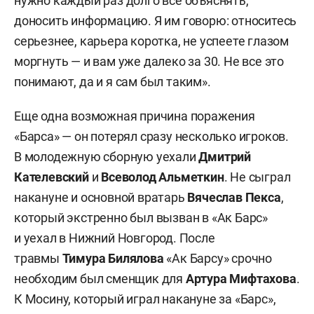
нужно каждый раз долго все объяснять,
доносить информацию. Я им говорю: относитесь
серьезнее, карьера коротка, не успеете глазом
моргнуть — и вам уже далеко за 30. Не все это
понимают, да и я сам был таким».
Еще одна возможная причина поражения
«Барса» — он потерял сразу несколько игроков.
В молодежную сборную уехали
Дмитрий
Кателевский
и
Всеволод Альметкин
. Не сыграл
накануне и основной вратарь
Вячеслав Пекса
,
который экстренно был вызван в «Ак Барс»
и уехал в Нижний Новгород. После
травмы
Тимура Билялова
«Ак Барсу» срочно
необходим был сменщик для
Артура Мифтахова
.
К Мосину, который играл накануне за «Барс»,