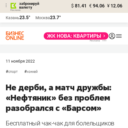
забронируй
$
81.41
€
94.06
¥
12.06
валюту
23.5°
23.7°
Казань
Москва
11 ноября 2022
#
#
спорт
хоккей
Не дерби, а матч дружбы:
«Нефтяник» без проблем
разобрался с «Барсом»
Бесплатный чак-чак для болельщиков