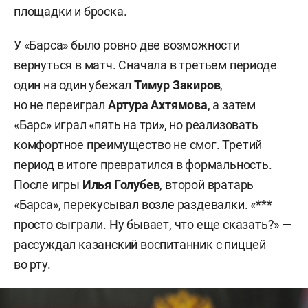
площадки и броска.
У «Барса» было ровно две возможности
вернуться в матч. Сначала в третьем периоде
один на один убежал
Тимур Закиров
,
но не переиграл
Артура Ахтямова
, а затем
«Барс» играл «пять на три», но реализовать
комфортное преимущество не смог. Третий
период в итоге превратился в формальность.
После игры
Илья Голубев
, второй вратарь
«Барса», перекусывал возле раздевалки. «***
просто сыграли. Ну бывает, что еще сказать?» —
рассуждал казанский воспитанник с пиццей
во рту.