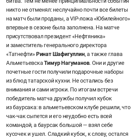
битва. Тем не менее принципиальности события
никто не отменял: неслучайно почти все билеты
на матч были проданы, а VIP-ложа «Юбилейного»
впервые в сезоне была заполнена. На матче
присутствовал президент «Нефтяника»
и заместитель генерального директора
«Татнефти»
Ринат Шафигуллин
, а также глава
Альметьевска
Тимур Нагуманов
. Они и другие
почетные гости получили подарочные наборы
из блюд татарской кухни. Не остались без
внимания и сами игроки. По итогам встречи
победитель матча дружбы получил кубок
из баурсака: в альметьевском клубе решили, что
чак-чак сыпется и его неудобно есть всей
командой, а баурсак большой — взял себе
кусочек и ушел. Сладкий кубок, к слову, остался