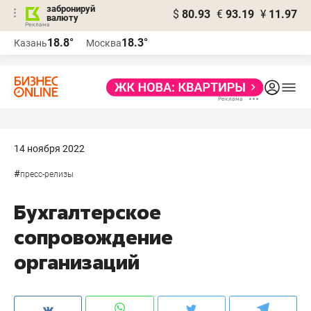
забронируй
$
80.93
€
93.19
¥
11.97
валюту
18.8°
18.3°
Казань
Москва
14 ноября 2022
#
пресс-релизы
Бухгалтерское
сопровождение
организаций