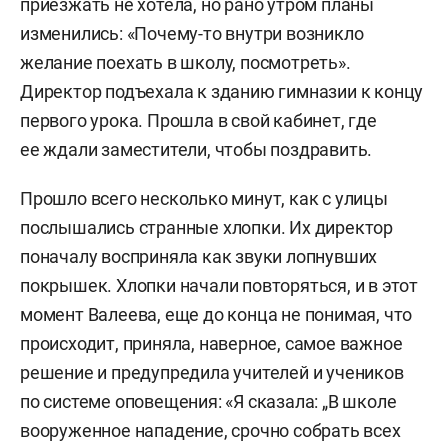
приезжать не хотела, но рано утром планы
школы
Мулланура Мустафина
, а затем пошел
изменились: «Почему-то внутри возникло
дальше. Этой секунды хватило вахтеру
Таскире
желание поехать в школу, посмотреть».
Ахмадуллиной
, чтобы несколько раз нажать
Директор подъехала к зданию гимназии к концу
тревожную кнопку, пока сама она пряталась под
первого урока. Прошла в свой кабинет, где
столом.
ее ждали заместители, чтобы поздравить.
Тревожная кнопка донесла сигнал в полицию.
Прошло всего несколько минут, как с улицы
Но еще быстрее среагировала директор
послышались странные хлопки. Их директор
гимназии Валеева. Она срочно объявила
поначалу восприняла как звуки лопнувших
по громкой связи: «Немедленно все
покрышек. Хлопки начали повторяться, и в этот
по кабинетам! Коллеги, в школе нападение.
момент Валеева, еще до конца не понимая, что
Закрыть кабинеты!» В интервью «БИЗНЕС
происходит, приняла, наверное, самое важное
Online» после трагедии Валеева вспоминала, что
решение и предупредила учителей и учеников
все ее замы в тот момент были в ее кабинете
по системе оповещения: «Я сказала: „В школе
и начали судорожно вызывать все экстренные
вооруженное нападение, срочно собрать всех
службы.