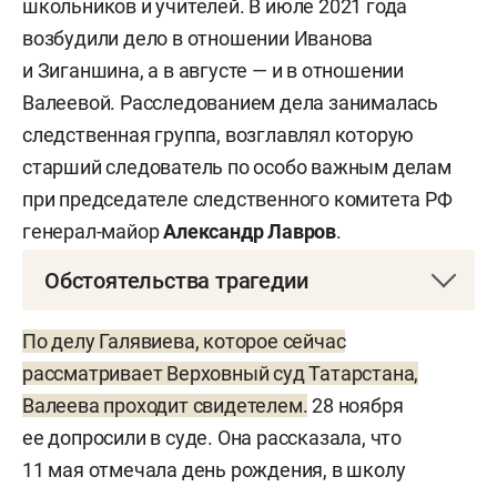
школьников и учителей. В июле 2021 года
возбудили дело в отношении Иванова
и Зиганшина, а в августе — и в отношении
Валеевой. Расследованием дела занималась
следственная группа, возглавлял которую
старший следователь по особо важным делам
при председателе следственного комитета РФ
генерал-майор
Александр Лавров
.
Обстоятельства трагедии
11 мая 2021 года около 9:30 в гимназию №175
По делу Галявиева, которое сейчас
вошел 19-летний бывший выпускник школы
рассматривает Верховный суд Татарстана,
Галявиев. При себе у него было гладкоствольное
Валеева проходит свидетелем.
28 ноября
ружье и рюкзак, заполненный патронами
ее допросили в суде. Она рассказала, что
и самодельными взрывными устройствами.
11 мая отмечала день рождения, в школу
На входе он выстрелил в 62-летнего работника