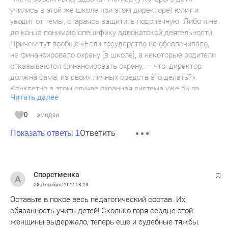
учились в этой же школе при этом директоре) юлит и
уводит от темы, стараясь защитить подопечную. Либо я не
до конца понимаю специфику адвокатской деятельности.
Причем тут вообще «Если государство не обеспечивало,
не финансировало охрану [в школе], а некоторые родители
отказываются финансировать охрану, — что, директор
должна сама, из своих личных средств это делать?».
Конкретно в этом случае охранная система уже была
Читать далее
установлена, и речь тут о том, что она не работала в
классе 8а, о чем есть запись в журнале. И если эта
0
эмодзи
неисправность не была устранена вовремя, то это и есть
Ответить
халатность.
Показать ответы 1
Спорстменка
28 Декабря 2022
13:23
Оставьте в покое весь педагогический состав. Их
обязанность учить детей! Сколько горя сердце этой
женщины выдержало, теперь еще и судебные тяжбы.