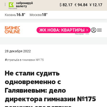
забронируй
$
82.17
€
94.84
¥
12.17
валюту
16.8°
18°
Казань
Москва
28 декабря 2022
#
стрельба в гимназии №175
Не стали судить
одновременно с
Галявиевым: дело
директора гимназии №175