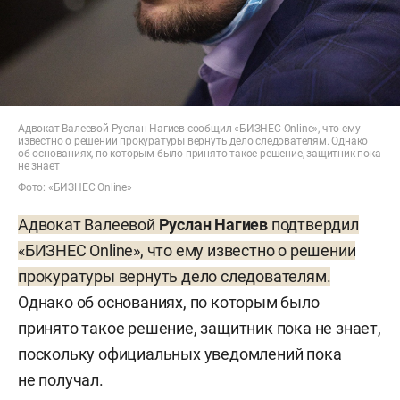
Адвокат Валеевой Руслан Нагиев сообщил «БИЗНЕС Online», что ему
известно о решении прокуратуры вернуть дело следователям. Однако
об основаниях, по которым было принято такое решение, защитник пока
не знает
Фото: «БИЗНЕС Online»
Адвокат Валеевой
Руслан Нагиев
подтвердил
«БИЗНЕС Online», что ему известно о решении
прокуратуры вернуть дело следователям.
Однако об основаниях, по которым было
принято такое решение, защитник пока не знает,
поскольку официальных уведомлений пока
не получал.