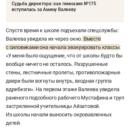
Судьба директора: как гимназия №175
вступилась за Амину Валееву
В этом году Галявиева начали судить: ему грозит
пожизненное лишение свободы. В суд
вызывают свидетелей и потерпевших —
Спустя время к школе подъехали спецслужбы:
учителей, учеников школы, их родственников, —
Валеева увидела их через окно.
Вместе
чтобы они снова вспомнили все обстоятельства
с силовиками она начала эвакуировать классы
:
того страшного дня. Всего в уголовном деле 667
«У меня было ощущение, что от школы будто бы
потерпевших, еще 54 проходят как свидетели.
вообще ничего не осталось. Разрушенные
стены, лестничные пролеты, противопожарные
двери были вогнуты внутрь, входная группа
вдребезги». На первом этаже Валеева увидела
раненого подсобного рабочего Мустафина и труп
застреленной учительницы Айзатовой.
Из школы начали выносить окровавленных
детей.