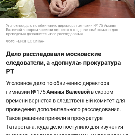
Уголовное дело по обвинению директора гимназии №175 Амины
Валеевой в скором времени вернется в следственный комитет для
проведения дополнительного расследования
Фото: «БИЗНЕС Online»
Дело расследовали московские
следователи, а «допнула» прокуратура
РТ
Уголовное дело по обвинению директора
гимназии №175
Амины Валеевой
в скором
времени вернется в следственный комитет для
проведения дополнительного расследования.
Такое решение приняли в прокуратуре
Татарстана, куда дело поступило для изучения