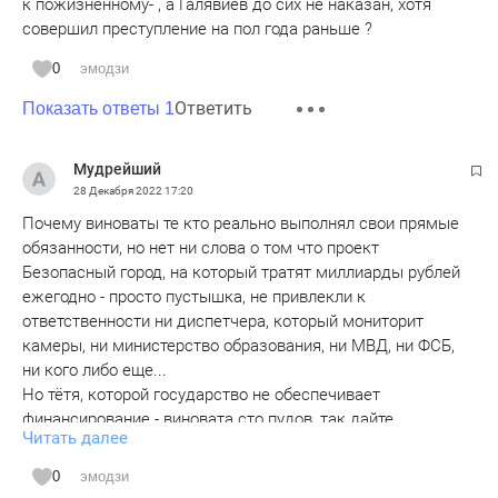
к пожизненному- , а Галявиев до сих не наказан, хотя
совершил преступление на пол года раньше ?
0
эмодзи
Ответить
Показать ответы 1
Мудрейший
28 Декабря 2022
17:20
Почему виноваты те кто реально выполнял свои прямые
обязанности, но нет ни слова о том что проект
Безопасный город, на который тратят миллиарды рублей
ежегодно - просто пустышка, не привлекли к
ответственности ни диспетчера, который мониторит
камеры, ни министерство образования, ни МВД, ни ФСБ,
ни кого либо еще...
Но тётя, которой государство не обеспечивает
финансирование - виновата сто пудов, так дайте
Читать далее
директорам школ по 10 млн в год на обеспечение
безопасности школ, уверен что они вам и забор поставят
0
эмодзи
в три метра и все остальное сделают