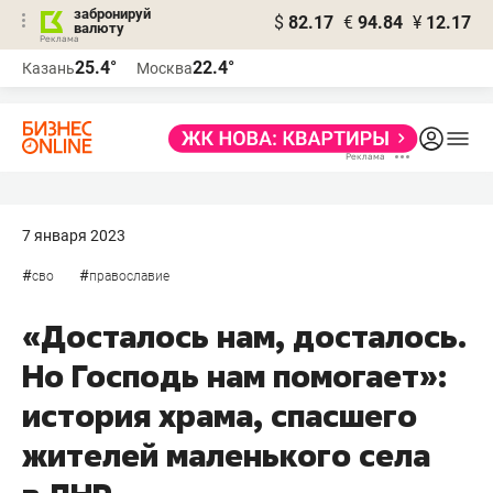
забронируй
$
82.17
€
94.84
¥
12.17
валюту
25.4°
22.4°
Казань
Москва
7 января 2023
#
#
сво
православие
«Досталось нам, досталось.
Но Господь нам помогает»:
история храма, спасшего
жителей маленького села