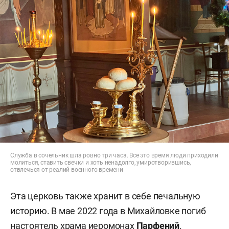
Служба в сочельник шла ровно три часа. Все это время люди приходили
молиться, ставить свечки и хоть ненадолго, умиротворившись,
отвлечься от реалий военного времени
Эта церковь также хранит в себе печальную
историю. В мае 2022 года в Михайловке погиб
настоятель храма иеромонах
Парфений
.