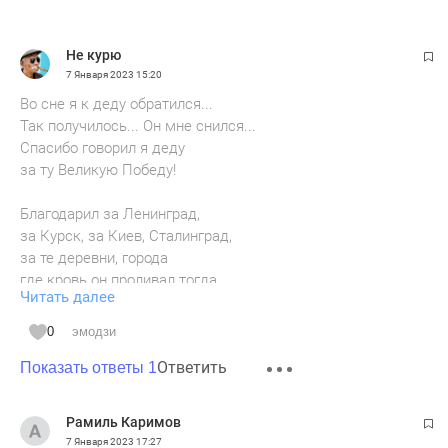
Не курю
7 Января 2023
15:20
Во сне я к деду обратился...
Так получилось... Он мне снился...
Спасибо говорил я деду
за ту Великую Победу!
Благодарил за Ленинград,
за Курск, за Киев, Сталинград,
за те деревни, города
где кровь он проливал тогда...
Читать далее
Но дед меня остановил
0
эмодзи
и вдруг... Прощенья попросил...
Ответить
За Прибалтийцев извинялся,
Показать ответы 1
за то что там нацизм остался.
Рамиль Каримов
За Польшу, их продажный дух,
7 Января 2023
17:27