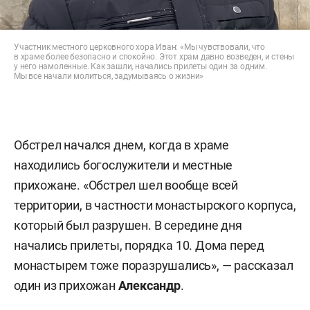
Участник местного церковного хора Иван: «Мы чувствовали, что
в храме более безопасно и спокойно. Этот храм давно возведен, и стены
у него намоленные. Как зашли, начались прилеты один за одним.
Мы все начали молиться, задумываясь о жизни»
Обстрел начался днем, когда в храме
находились богослужители и местные
прихожане. «Обстрел шел вообще всей
территории, в частности монастырского корпуса,
который был разрушен. В середине дня
начались прилеты, порядка 10. Дома перед
монастырем тоже поразрушались», — рассказал
один из прихожан
Александр
.