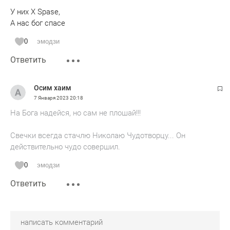
за Собибор, забытый вдруг.
У них Х Spase,
За Украинский Бабий Яр...
А нас бог спасе
Меня чуть не хватил удар...
0
эмодзи
-За что прощенья просишь, дед?!
Ответить
И он мне произнёс в ответ:
-За то что добренькими были,
простили гадов, не добили...
Осим хаим
7 Января 2023
20:18
Олесь Шевчук.
На Бога надейся, но сам не плошай!!!
Свечки всегда стачлю Николаю Чудотворцу... Он
действительно чудо совершил.
0
эмодзи
Ответить