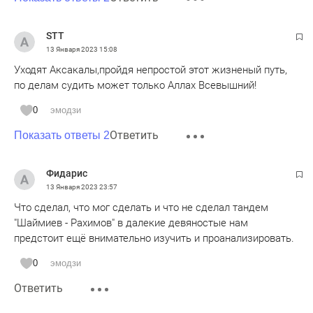
STT
13 Января 2023
15:08
Уходят Аксакалы,пройдя непростой этот жизненый путь,
по делам судить может только Аллах Всевышний!
0
эмодзи
Ответить
Показать ответы 2
Фидарис
13 Января 2023
23:57
Что сделал, что мог сделать и что не сделал тандем
"Шаймиев - Рахимов" в далекие девяностые нам
предстоит ещё внимательно изучить и проанализировать.
0
эмодзи
Ответить