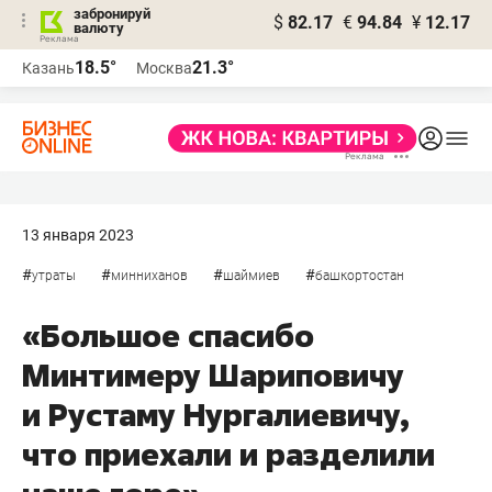
забронируй
$
82.17
€
94.84
¥
12.17
валюту
18.5°
21.3°
Казань
Москва
13 января 2023
#
#
#
#
утраты
минниханов
шаймиев
башкортостан
«Большое спасибо
Минтимеру Шариповичу
и Рустаму Нургалиевичу,
что приехали и разделили