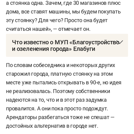
а стоянка одна. Зачем, где 30 магазинов плюс
дома, все ставят машины, мы будем покупать
эту стоянку? Для чего? Просто она будет
считаться нашей», — отмечает он.
Что известно о МУП «Благоустройство
и озеленения города» Елабуги
Муниципальное унитарное предприятие создано
По словам собеседника и некоторых других
в 2011 году. Конечным владельцем, согласно
старожил города, платную стоянку на этом
данным базы «Контур.Фокус», является
месте уже пытались открывать в 90-е, но идея
земельно-имущественная палата исполкома
не реализовалась. Поэтому собственники
Елабуги. Выручка компании в 2021 году —
надеются на то, что и в этот раз задумка
51,2 млн рублей. Компания — постоянный
провалится. А они пока просто подождут.
подрядчик города по хозяйству. За время
Арендаторы разбегаться тоже не спешат —
существования заключено госконтрактов
достойных альтернатив в городе нет.
на 358 млн рублей. В копилке — благоустройство