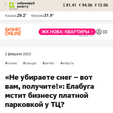
забронируй
$
81.41
€
94.06
¥
12.06
валюту
29.2°
31.9°
Казань
Москва
2 февраля 2023
#
#
#
#
бизнес
скандал
ретейл
елабуга
«Не убираете снег – вот
вам, получите!»: Елабуга
мстит бизнесу платной
парковкой у ТЦ?