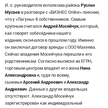
парков и скверов, озеленение города,
И. о. руководителя исполкома района
Руслан
ликвидация свалок, содержание мостов,
Мусаев
в разговоре с «БИЗНЕС Online» пояснил,
реставрация памятников, валка деревьев
что у «Лагуны» 8 собственников. Самым
и прочие работы. Компанию с сентября 2022
крупным считался
Андрей Мосейчук
, который,
года возглавляет
Рамиль Адиев
.
как говорят собеседники нашего
издания, скончался в прошлом году. Именно
он заключал договор аренды с ООО Махеева.
Сейчас владения Мосейчука перешли к его
родственникам. Согласно выписке из ЕГРН,
торговым центром владеет его жена
Нина
Александровна
и, судя по всему,
сыновья
Арсений Андреевич
и
Александр
Андреевич
. Данные о других владельцах
отсутствуют. Александр Мосейчук
зарегистрирован как индивидуальный