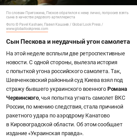
По словам Пригожина, Песков обратился к нему лично, попросив взять
сына в качестве рядового артиллериста
Фото:© Pavel Kashaev, Павел Кашаев / Global Look Press /
www.globallookpress.com
Сын Пескова и неудачный угон самолета
На этой неделе всплыли две ретроспективные
новости. С одной стороны, вылезла история
с попыткой угона российского самолета. Так,
Шевченковский районный суд Киева взял под
стражу бывшего украинского военного
Романа
Червинского
, чья попытка угнать самолет ВКС
России, по мнению следствия, стала причиной
ракетного удара по аэродрому Канатово
в Кировоградской области. Об этом сообщает
издание «Украинская правда».