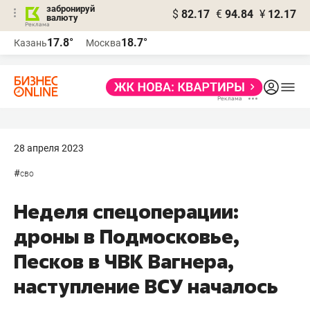
забронируй
$
82.17
€
94.84
¥
12.17
валюту
17.8°
18.7°
Казань
Москва
28 апреля 2023
#
сво
Неделя спецоперации:
дроны в Подмосковье,
Песков в ЧВК Вагнера,
наступление ВСУ началось