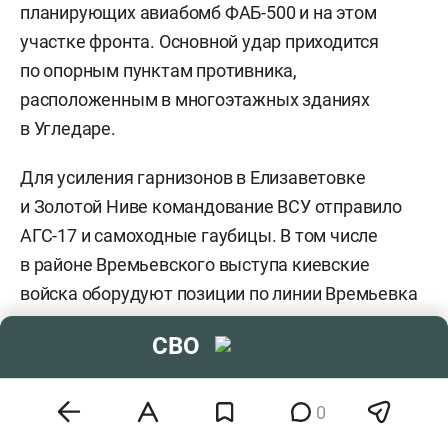
планирующих авиабомб ФАБ-500 и на этом
участке фронта. Основной удар приходится
по опорным пунктам противника,
расположенным в многоэтажных зданиях
в Угледаре.
Для усиления гарнизонов в Елизаветовке
и Золотой Ниве командование ВСУ отправило
АГС-17 и самоходные гаубицы. В том числе
в районе Времьевского выступа киевские
войска оборудуют позиции по линии Времьевка
– Большая Новоселка. В сторону Шахтерского
СВО
переброшен 1-й батальон 1-й бригады,
а в сторону Бурлацкого — 2-й батальон.
0