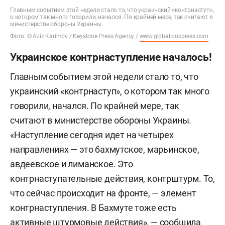
Главным событием этой недели стало то, что украинский «контрнаступ»,
о котором так много говорили, начался. По крайней мере, так считают в
министерстве обороны Украины
Фото: © Aziz Karimov / Keystone Press Agency /
www.globallookpress.com
Украинское контрнаступление началось!
Главным событием этой недели стало то, что
украинский «контрнаступ», о котором так много
говорили, начался. По крайней мере, так
считают в министерстве обороны Украины.
«Наступление сегодня идет на четырех
направлениях — это бахмутское, марьинское,
авдеевское и лиманское. Это
контрнаступательные действия, контрштурм. То,
что сейчас происходит на фронте, — элемент
контрнаступления. В Бахмуте тоже есть
активные штурмовые действия», — сообщила