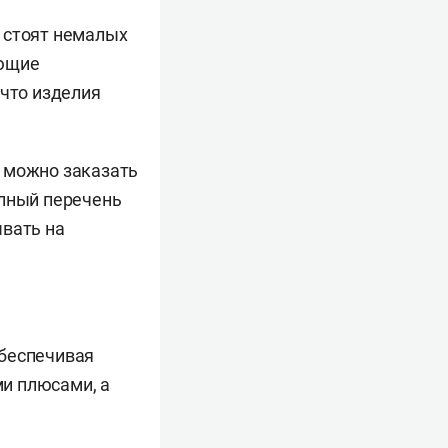
 стоят немалых
ующие
 что изделия
можно заказать
олный перечень
ывать на
обеспечивая
и плюсами, а