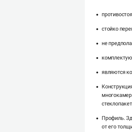
противостоя
стойко пере
не предпола
комплектую
являются к
Конструкция
многокамерн
стеклопакет
Профиль. Зд
от его толщ