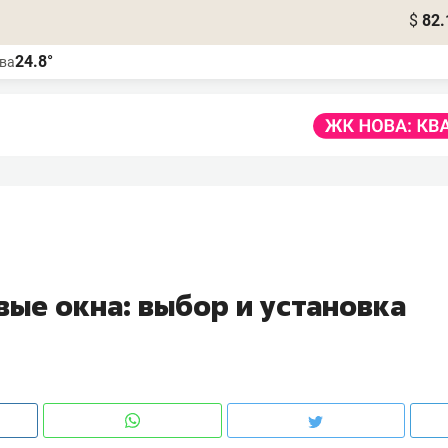
$
82.
24.8°
ва
вые окна: выбор и установка