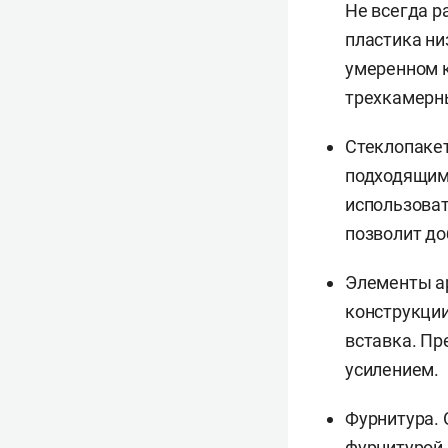
Не всегда р
пластика ни
умеренном к
трехкамерн
Стеклопакет
подходящим 
использова
позволит до
Элементы а
конструкции
вставка. Пр
усилением.
Фурнитура. 
фурнитурой,