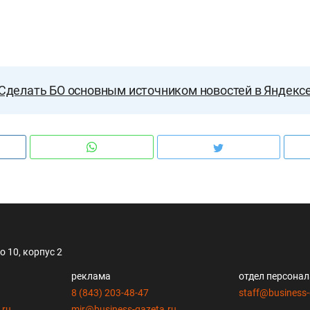
Сделать БО основным источником новостей в Яндекс
 10, корпус 2
реклама
отдел персона
8 (843) 203-48-47
staff@business-
.ru
mir@business-gazeta.ru