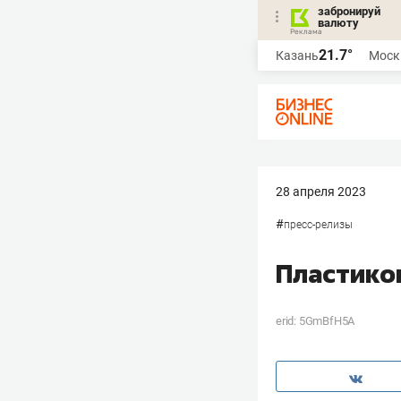
забронируй
валюту
21.7°
Казань
Моск
28 апреля 2023
#
пресс-релизы
Пластико
erid: 5GmBfH5A