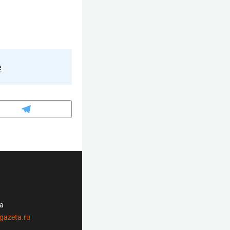
е
ла
gazeta.ru