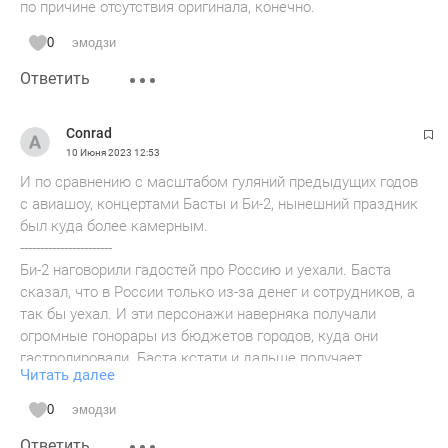
по причине отсутствия оригинала, конечно.
0
эмодзи
Ответить
Conrad
10 Июня 2023
12:53
И по сравнению с масштабом гуляний предыдущих годов
с авиашоу, концертами Басты и Би-2, нынешний праздник
был куда более камерным.
-----------------------
Би-2 наговорили гадостей про Россию и уехали. Баста
сказал, что в России только из-за денег и сотрудников, а
так бы уехал. И эти персонажи наверняка получали
огромные гонорары из бюджетов городов, куда они
гастролировали. Баста кстати и дальше получает.
Читать далее
Иннополису не нужно боятся патриотичности. Та же якобы
либеральная, постоянно критикующая своё правительство
0
эмодзи
Кремниевая Долина вовсю работает на американскую
Ответить
оборонку. Там не только Гугл между прочим, но и