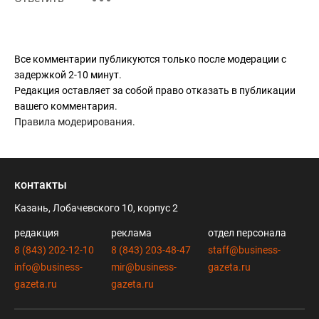
множество современных оборонных корпораций. Хорошо,
что в этом году без артистов-русофобов. Хоть на этом
спасибо, а так хотелось бы больше оборонки в
Все комментарии публикуются только после модерации с
Иннополисе.
задержкой 2-10 минут.
Редакция оставляет за собой право отказать в публикации
вашего комментария.
Правила модерирования
.
контакты
Казань, Лобачевского 10, корпус 2
редакция
реклама
отдел персонала
8 (843) 202-12-10
8 (843) 203-48-47
staff@business-
info@business-
mir@business-
gazeta.ru
gazeta.ru
gazeta.ru