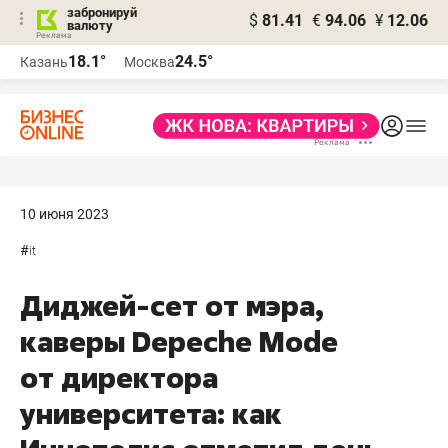
забронируй
$
81.41
€
94.06
¥
12.06
валюту
18.1°
24.5°
Казань
Москва
10 июня 2023
#
it
Диджей-сет от мэра,
каверы Depeche Mode
от директора
университета: как