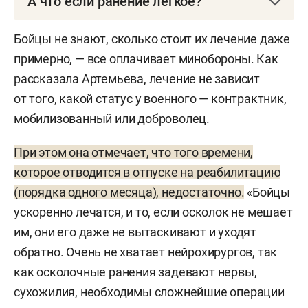
А что если ранение легкое?
Не всегда проблема решается идеально. «Есть
Бойцы не знают, сколько стоит их лечение даже
разные случаи, не всех подряд же в госпиталь
примерно, — все оплачивает минобороны. Как
вывозят с каждой царапиной. Есть легкие,
рассказала Артемьева, лечение не зависит
не опасные для жизни ранения: перебинтовали,
от того, какой статус у военного — контрактник,
и все, зачем в Ростов эвакуировать?» — говорит
мобилизованный или доброволец.
боец именного татарстанского батальона «Алга»
с позывным
«
Нельсон»
. Его коллега
При этом она отмечает, что того времени,
по батальону с позывным
«
Лео»
добавляет —
которое отводится в отпуске на реабилитацию
бывали случаи, когда до медиков добираться
(порядка одного месяца), недостаточно.
«Бойцы
далеко и первую помощь оказывают товарищи
ускоренно лечатся, и то, если осколок не мешает
по оружию. Нельсон и Лео получали ранения
им, они его даже не вытаскивают и уходят
в ходе СВО.
обратно. Очень не хватает нейрохирургов, так
как осколочные ранения задевают нервы,
По их словам, они столкнулись с нюансом —
сухожилия, необходимы сложнейшие операции
не получили справки, которые нужны были для