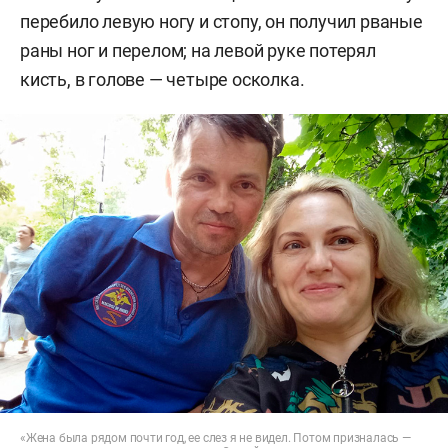
перебило левую ногу и стопу, он получил рваные
раны ног и перелом; на левой руке потерял
кисть, в голове — четыре осколка.
«Жена была рядом почти год, ее слез я не видел. Потом призналась —