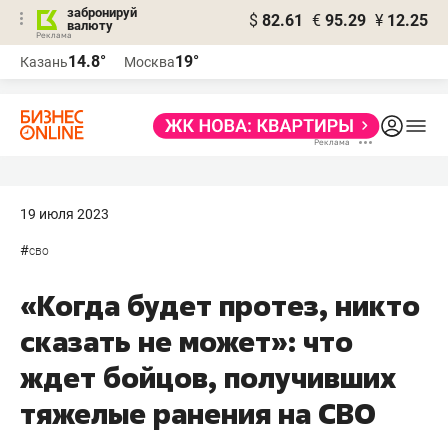
забронируй
$
82.61
€
95.29
¥
12.25
валюту
14.8°
19°
Казань
Москва
19 июля 2023
#
сво
«Когда будет протез, никто
сказать не может»: что
ждет бойцов, получивших
тяжелые ранения на СВО