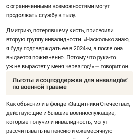
Однако есть и оговорка: сроки определяются
с ограниченными возможностями могут
исходя из «реальных возможностей организации
продолжать службу в тылу.
процесса» направления на МСЭ. От бюро МСЭ
в регионах просят не возвращать бумаги
Дмитрию, потерявшему кисть, присвоили
в стационар, если там есть какие-то ошибки,
вторую группу инвалидности. «Насколько знаю,
а напрямую взаимодействовать с больницей,
я буду подтверждать ее в 2024-м, а после она
чтобы не затягивались сроки. Сами бюро после
выдается пожизненно. Потому что рука-то
получения бумаг должны направить бойца
уж не вырастет у меня через год!» — говорит он.
на освидетельствование в течение трех дней.
Льготы и соцподдержка для инвалидов
Его можно будет провести как при личном
по военной травме
присутствии гражданина (сотрудники бюро
Меры соцподдержки военных, которые стали
могут выехать к нему в больницу, по месту
Как объяснили в фонде «Защитники Отечества»,
инвалидами из-за ранений на службе, прописаны
проживания или нахождения), так и заочно, т. е.
действующие и бывшие военнослужащие,
в ст. 14 ФЗ «О ветеранах» от 1995 года. Это
просто по приложенным медсправкам.
которые получили инвалидность, могут
следующее:
рассчитывать на пенсию и ежемесячную
В качестве причины инвалидности может быть