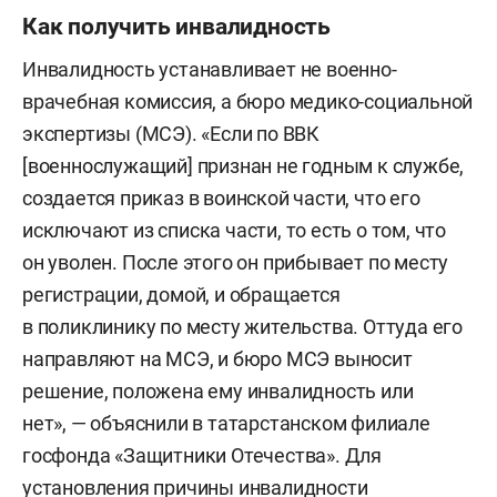
Как получить инвалидность
трех дней надо было обратиться“. Если
не обратились, тяжело доказать степень
Инвалидность устанавливает не военно-
ранения, где произошло, — рассказывает Лео.
врачебная комиссия, а бюро медико-социальной
— То есть если у бойца нет возможности доехать
экспертизы (МСЭ). «Если по ВВК
до госпиталя, получить справку [о ранении],
[военнослужащий] признан не годным к службе,
то приходится доказывать, что он был на поле
создается приказ в воинской части, что его
боя и получил там эти ранения. Грубо говоря,
исключают из списка части, то есть о том, что
пока руку или ногу не оторвет… Сложно
он уволен. После этого он прибывает по месту
доказать эти вещи». В данном случае, по его
регистрации, домой, и обращается
словам, включается бюрократическая машина.
в поликлинику по месту жительства. Оттуда его
направляют на МСЭ, и бюро МСЭ выносит
Сейчас Нельсон оформил все документы
решение, положена ему инвалидность или
по третьему ранению, однако выплату ждет уже
нет», — объяснили в татарстанском филиале
пять месяцев. У Лео вообще нет никаких
госфонда «Защитники Отечества». Для
документов о ранении, хотя, по его словам,
установления причины инвалидности