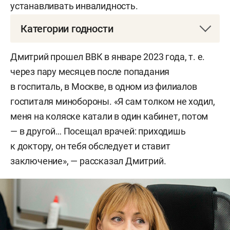
устанавливать инвалидность.
Категории годности
Всего их пять:
Дмитрий прошел ВВК в январе 2023 года, т. е.
через пару месяцев после попадания
А — годен к военной службе (полностью здоров
в госпиталь, в Москве, в одном из филиалов
и может дальше служить).
госпиталя минобороны. «Я сам толком не ходил,
Б — годен к военной службе с незначительными
меня на коляске катали в один кабинет, потом
ограничениями.
— в другой… Посещал врачей: приходишь
к доктору, он тебя обследует и ставит
В — ограниченно годен к военной службе
заключение», — рассказал Дмитрий.
(категория устанавливается на определенный
срок, по истечении которого нужно будет заново
пройти ВВК).
Г — временно не годен (устанавливается