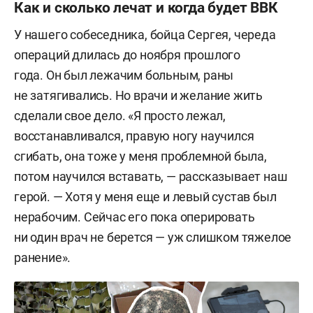
Как и сколько лечат и когда будет ВВК
с первичной медкартой, которую заполняют
на первом этапе эвакуации (так называемая
У нашего собеседника, бойца Сергея, череда
форма 100); все остальные справки,
операций длилась до ноября прошлого
которые понадобятся в дальнейшем, делают
года. Он был лежачим больным, раны
непосредственно в госпитале во время лечения.
не затягивались. Но врачи и желание жить
сделали свое дело. «Я просто лежал,
восстанавливался, правую ногу научился
сгибать, она тоже у меня проблемной была,
потом научился вставать, — рассказывает наш
герой. — Хотя у меня еще и левый сустав был
нерабочим. Сейчас его пока оперировать
ни один врач не берется — уж слишком тяжелое
ранение».