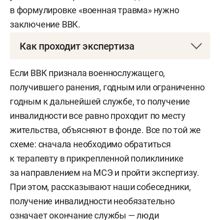
он трижды контужен — добавляет, что контузию
в формулировке «военная травма» нужно
за ранение не считают. Хотя, безусловно, для
заключение ВВК.
здоровья последствия есть. «Мне назначали
Как проходит экспертиза
амбулаторное лечение, капельницу прокапали,
какие-то медикаменты выписали, — рассказал
В августе 2022 года федеральное бюро МСЭ
Если ВВК признала военнослужащего,
боец. — Сейчас у меня плохо ухо слышит и глаз
РФ выпустило методологическое письмо
получившего ранения, годным или ограниченно
мутно видит, и нет специалиста, чтобы
по вопросам освидетельствования участников
годным к дальнейшей службе, то получение
определить степень контузии. Врачи говорят,
СВО, получивших тяжелые ранения,
инвалидности все равно проходит по месту
что последствия разные бывают — у кого-
и назначения технических средств
жительства, объясняют в фонде. Все по той же
то жидкость в мозгу накапливается, головные
реабилитации (ТСР, т. е. протезы, инвалидные
схеме: сначала необходимо обратиться
боли постоянные…»
коляски и т. д.). В документе сказано, что
к терапевту в прикрепленной поликлинике
участника СВО, которому провели ампутацию
за направлением на МСЭ и пройти экспертизу.
верхних или нижних конечностей и которому
При этом, рассказывают наши собеседники,
нужны протезы, врачи должны направлять
получение инвалидности необязательно
на МСЭ в течение трех дней после ампутации.
означает окончание службы — люди