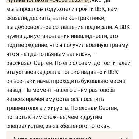
Если установлена категория годности Г, то после
мы в прошлом году хотели пройти ВВК, нам
отпуска предстоит снова пройти ВВК, которая
сказали, дескать, вы не контрактники,
определит степень годности к дальнейшей
вы добровольное соглашение подписали. А ВВК
службе. Здесь могут быть нюансы, как,
нужна для установления инвалидности, это
в частности, случилось с военным с позывным
подтверждение, что я получил военную травму,
«
Штык»
: после ранения и отпуска ему предстоит
что я не где-то пьяным валялся», —
пройти ВВК в Хабаровске, по месту нахождения
рассказал Сергей. По его словам, до госпиталей
воинской части. «Призвали меня здесь, а потом
эта установка дошла только недавно и ВВК
нашу часть отдали в Дальневосточный
он все-таки начал проходить буквально месяц
федеральный округ», — рассказывал он.
назад. На момент нашего с ним разговора
из всех врачей ему осталось посетить
травматолога и хирурга. По словам Сергея,
попасть к ним сложнее, чем к другим
специалистам, из-за «бешеного потока».