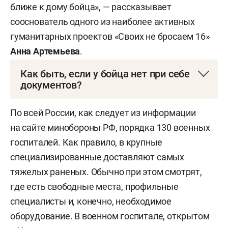
ближе к дому бойца», — рассказывает
сооснователь одного из наиболее активных
гуманитарных проектов «Своих не бросаем 16»
Анна Артемьева
.
Как быть, если у бойца нет при себе
документов?
По словам Артемьевой, раненые действительно
По всей России, как следует из информации
могут поступить в госпиталь без документов,
на сайте минобороны РФ, порядка 130 военных
но их в любом случае придется оформить,
госпиталей. Как правило, в крупные
потому что без паспорта или военного билета
специализированные доставляют самых
не выпишут. «Но и без документов бойца никто
тяжелых раненых. Обычно при этом смотрят,
не оставит», — уверяет она.
где есть свободные места, профильные
специалисты и, конечно, необходимое
Бывало, по словам спикера, бойцы сами ходили
оборудование. В военном госпитале, открытом
в паспортный стол (в сопровождении