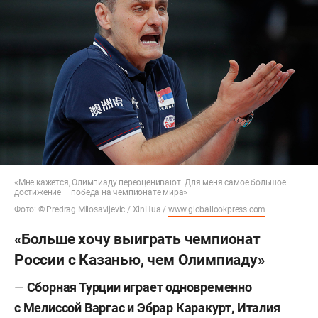
«Мне кажется, Олимпиаду переоценивают. Для меня самое большое
достижение — победа на чемпионате мира»
Фото: © Predrag Milosavljevic / XinHua /
www.globallookpress.com
«Больше хочу выиграть чемпионат
России с Казанью, чем Олимпиаду»
—
Сборная Турции играет одновременно
с Мелиссой Варгас и Эбрар Каракурт, Италия