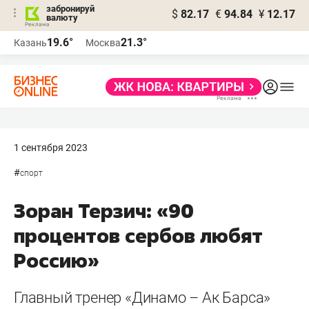
забронируй
$
82.17
€
94.84
¥
12.17
валюту
19.6°
21.3°
Казань
Москва
1 сентября 2023
#
спорт
Зоран Терзич: «90
процентов сербов любят
Россию»
Главный тренер «Динамо – Ак Барса»