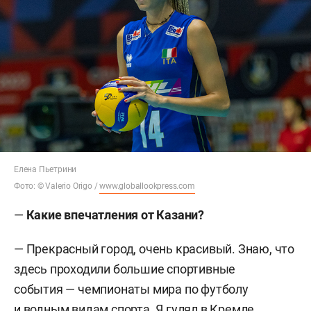
Елена Пьетрини
Фото: © Valerio Origo /
www.globallookpress.com
—
Какие впечатления от Казани?
— Прекрасный город, очень красивый. Знаю, что
здесь проходили большие спортивные
события — чемпионаты мира по футболу
и водным видам спорта. Я гулял в Кремле,