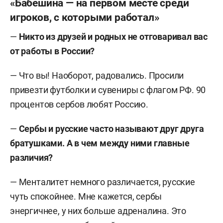
«Бабешина — на первом месте среди
России
игроков, с которыми работал»
Дата рождения:
9 июля 1966 года.
—
Никто из друзей и родных не отговаривал вас
от работы в России?
Место рождения:
Белград.
— Что вы! Наоборот, радовались. Просили
Карьера главного тренера:
«Црвена Звезда»
привезти футболки и сувениры с флагом РФ. 90
(Белград, Югославия) — 1998–2005; сборная
процентов сербов любят Россию.
Сербии — 2002–2022; «Метал» (Галац,
Румыния) — 2006–2010; «Перуджа» (Италия) —
—
Сербы и русские часто называют друг друга
2010/11; «Динамо» (Бухарест, Румыния) —
братушками. А в чем между ними главные
2011/12; «Омичка» (Омск) — 2012–2015;
различия?
Тырговиште (Румыния) — 2015/16; «Волеро»
— Менталитет немного различается, русские
(Цюрих, Швейцария) — 2016/17; «Динамо»
чуть спокойнее. Мне кажется, сербы
(Москва) — 2017/18; «Фенербахче» (Стамбул,
энергичнее, у них больше адреналина. Это
Турция) — 2018–2023; сборная России — с 2022