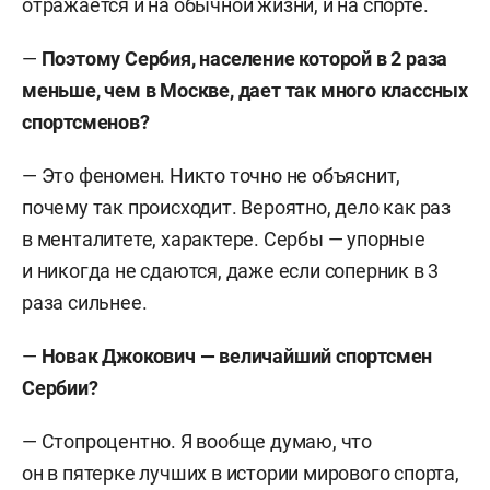
отражается и на обычной жизни, и на спорте.
года; «Динамо – Ак Барс» (Казань) — с сезона
2023/24.
—
Поэтому Сербия, население которой в 2 раза
меньше, чем в Москве, дает так много классных
Главные достижения с клубами:
чемпион
спортсменов?
Турции (2023), России (2018), Швейцарии (2017),
Румынии (2007–2010), Сербии (2002–2004),
— Это феномен. Никто точно не объяснит,
бронзовый призер Лиги чемпионов (2019, 2022,
почему так происходит. Вероятно, дело как раз
2023), бронзовый призер клубного чемпионата
в менталитете, характере. Сербы — упорные
мира (2022).
и никогда не сдаются, даже если соперник в 3
раза сильнее.
Главные достижения со сборной
Сербии:
серебряный призер Олимпиады (2016),
—
Новак Джокович — величайший спортсмен
бронзовый призер Олимпиады (2012), чемпион
Сербии?
мира (2018), бронзовый призер чемпионата мира
(2006), чемпион Европы (2011, 2017, 2019),
— Стопроцентно. Я вообще думаю, что
серебряный призер чемпионата Европы (2007,
он в пятерке лучших в истории мирового спорта,