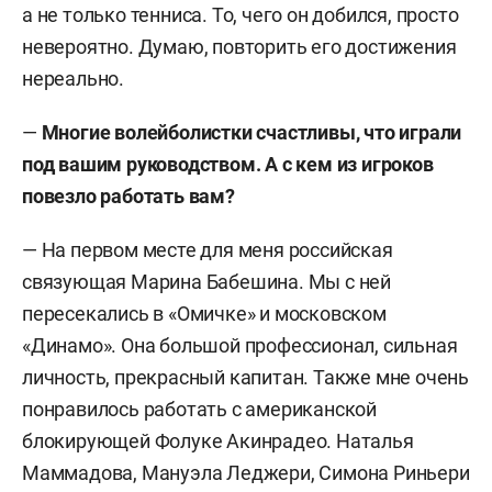
2021).
а не только тенниса. То, чего он добился, просто
невероятно. Думаю, повторить его достижения
нереально.
—
Многие волейболистки счастливы, что играли
под вашим руководством. А с кем из игроков
повезло работать вам?
— На первом месте для меня российская
связующая Марина Бабешина. Мы с ней
пересекались в «Омичке» и московском
«Динамо». Она большой профессионал, сильная
личность, прекрасный капитан. Также мне очень
понравилось работать с американской
блокирующей Фолуке Акинрадео. Наталья
Маммадова, Мануэла Леджери, Симона Риньери