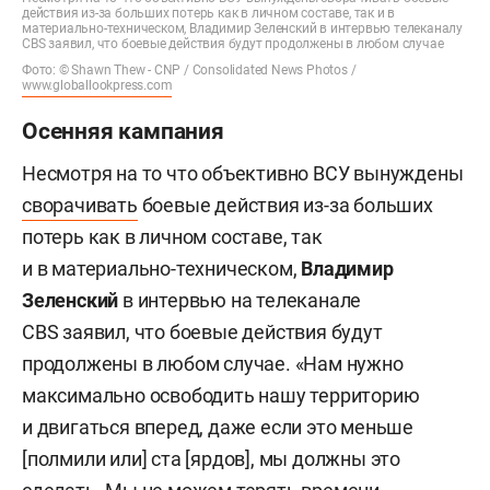
действия из-за больших потерь как в личном составе, так и в
материально-техническом, Владимир Зеленский в интервью телеканалу
СBS заявил, что боевые действия будут продолжены в любом случае
Фото: © Shawn Thew - CNP / Consolidated News Photos /
www.globallookpress.com
Осенняя кампания
Несмотря на то что объективно ВСУ вынуждены
сворачивать
боевые действия из-за больших
потерь как в личном составе, так
и в материально-техническом,
Владимир
Зеленский
в интервью на телеканале
СBS заявил, что боевые действия будут
продолжены в любом случае. «Нам нужно
максимально освободить нашу территорию
и двигаться вперед, даже если это меньше
[полмили или] ста [ярдов], мы должны это