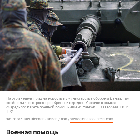
На этой неделе пришла новость из министерства обороны Дании. Там
сообщили, что страна приобретет и передаст Украине в рамках
очередного пакета военной помощи еще 45 танков — 30 Leopard 1 и 15
Т-72
Фото: © Klaus-Dietmar Gabbert / dpa /
www.globallookpress.com
Военная помощь