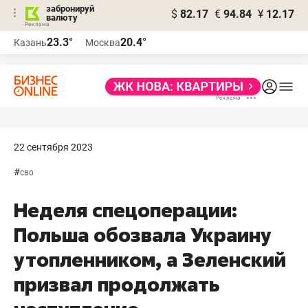
забронируй
$
82.17
€
94.84
¥
12.17
валюту
23.3°
20.4°
Казань
Москва
22 сентября 2023
#
сво
Неделя спецоперации:
Польша обозвала Украину
утопленником, а Зеленский
призвал продолжать