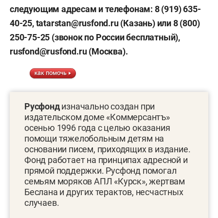
следующим адресам и
телефонам:
8
(919)
635-
40-25,
tatarstan
@
rusfond
.
ru
(Казань) или 8 (800)
250-75-25 (звонок по
России бесплатный),
rusfond
@
rusfond
.
ru
(Москва).
Русфонд
изначально создан при
издательском доме «Коммерсантъ»
осенью 1996 года с целью оказания
помощи тяжелобольным детям на
основании писем, приходящих в издание.
Фонд работает на принципах адресной и
прямой поддержки. Русфонд помогал
семьям моряков АПЛ «Курск», жертвам
Беслана и других терактов, несчастных
случаев.