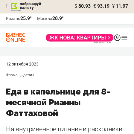
забронируй
$
80.93
€
93.19
¥
11.97
валюту
25.9°
28.9°
Казань
Москва
12 октября 2023
#
помощь детям
Еда в капельнице для 8-
месячной Рианны
Фаттаховой
На внутривенное питание и расходники