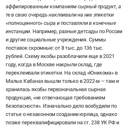
приходится племянником Мингазову по
аффилированным компаниям сырный продукт, а
материнской линии: мать Хусаенова
Зулайха
те в свою очередь наклеивали на них этикетки
Хусаенова
— родная сестра владельца некогда
«полноценного» сыра и поставляли в конечные
обширной империи «Вамина».
инстанции.
Например, разные детсады по России
и другие социальные учреждения. Суммы
Хусаенов, судя по данным сервиса
поставок скромные: от 8 тыс. до 136 тыс.
«Контур.Фокус», молочным бизнесом стал
рублей. Схему якобы разоблачили еще в 2021
заниматься еще до того, как стал акционером в
году, когда в Москве накрыли склад, где
«Вамине» (в 2013 году). Он засветился в ряде
переклеивали этикетки. На склад «Юникома» в
компаний, «живая» из которых на сегодня лишь
Малых Кабанах вышли только в 2022-м — там и
одна — это ООО «Юником».
хранилась якобы первоначальная сырная
продукция, «не отвечающая требованиям
безопасности». Изначально дело возбудили по
статье о незаконном создании юрлица, однако
позже переквалифицировали на ст. 238 УК РФ и