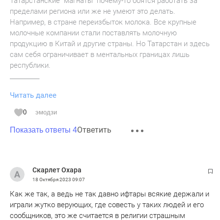
Татарстанские "магнаты" почему-то боятся работать за
пределами региона или же не умеют это делать.
Например, в стране переизбыток молока. Все крупные
молочные компании стали поставлять молочную
продукцию в Китай и другие страны. Но Татарстан и здесь
сам себя ограничивает в ментальных границах лишь
республики.
__________
Читать далее
Подмосковное мороженое будут экспортировать в Китай,
Саудовскую Аравию и ОАЭ
0
эмодзи
Ответить
«Мороженое планируют экспортировать в ОАЭ,
Показать ответы 4
Саудовскую Аравию, Вьетнам и Китай. Первую партию в
20 тонн отправят уже до конца этого года в Дубай, Эр-
Рияд, Ханой и Шанхай. Всего предприятие будет
Скарлет Охара
проставлять 45 наименований продукции: 3 линейки
18 Октября 2023
09:07
мороженого, сорбеты, замороженные чаи и премиксы для
Как же так, а ведь не так давно ифтары всякие держали и
коктейлей. В перспективе планируется в три раза
играли жутко верующих, где совесть у таких людей и его
увеличить объемы поставок за рубеж до 60 тонн
сообщников, это же считается в религии страшным
продукции в месяц», — рассказал курирующий