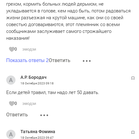
грехом, кормить больных людей дерьмом, не
Минсельхозпрод зампред правительства Московской
укладывается в голове, кем надо быть, потом радоваться
области Георгий Филимонов.
жизни разъезжая на крутой машине, как они со своей
совестью договариваются, этот племянник со всеми
На экспорт отправят классические натуральные
сообщниками заслуживает самого строжайшего
пломбиры и сорбеты, протеиновое мороженое без сахара
наказания!
и веганское мороженое на кокосовом молоке,
замороженные чаи из фруктов и ягод в виде эскимо, а
0
эмодзи
также премиксы для лимонадов и коктейлей в виде
эскимо.
Ответить
Показать ответы 2
А.Р. Бородач
18 Октября 2023
09:18
Если детей травил, там надо лет 50 давать.
0
эмодзи
Ответить
Татьяна Фомина
18 Октября 2023
09:47