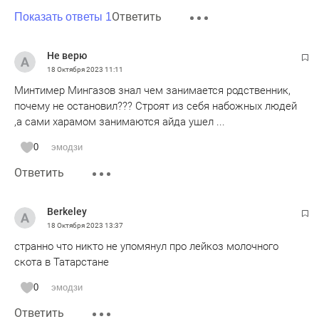
Ответить
Показать ответы 1
Не верю
18 Октября 2023
11:11
Минтимер Мингазов знал чем занимается родственник,
почему не остановил??? Строят из себя набожных людей
,а сами харамом занимаются айда ушел ...
0
эмодзи
Ответить
Berkeley
18 Октября 2023
13:37
странно что никто не упомянул про лейкоз молочного
скота в Татарстане
0
эмодзи
Ответить