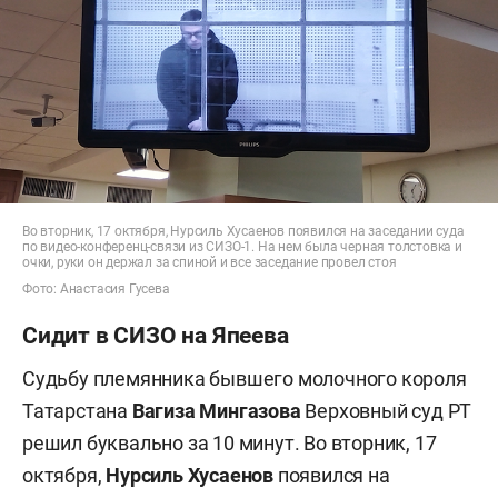
Во вторник, 17 октября, Нурсиль Хусаенов появился на заседании суда
по видео-конференц-связи из СИЗО-1. На нем была черная толстовка и
очки, руки он держал за спиной и все заседание провел стоя
Фото: Анастасия Гусева
Сидит в СИЗО на Япеева
Судьбу племянника бывшего молочного короля
Татарстана
Вагиза Мингазова
Верховный суд РТ
решил буквально за 10 минут. Во вторник, 17
октября,
Нурсиль Хусаенов
появился на