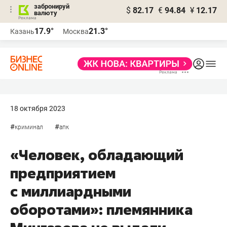
забронируй
$
82.17
€
94.84
¥
12.17
валюту
17.9°
21.3°
Казань
Москва
18 октября 2023
#
#
криминал
апк
«Человек, обладающий
предприятием
с миллиардными
оборотами»: племянника