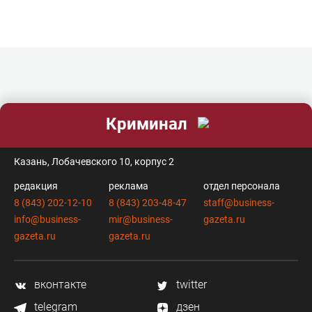
Криминал
контакты
Казань, Лобачевского 10, корпус 2
редакция
реклама
отдел персонала
8 (843) 202-12-10
8 (843) 203-48-47
staff@business-
info@business-
mir@business-
gazeta.ru
gazeta.ru
gazeta.ru
вконтакте
twitter
telegram
дзен