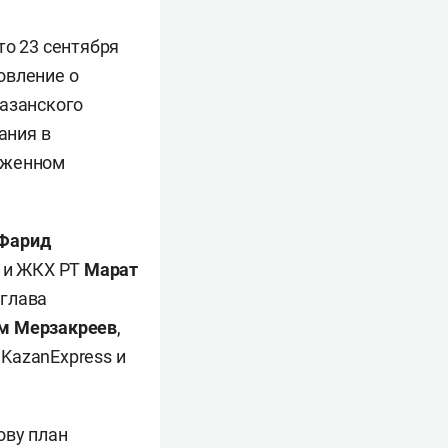
то 23 сентября
овление о
казанского
ания в
оженном
Фарид
ы и ЖКХ РТ
Марат
, глава
м Мерзакреев
,
KazanExpress и
ову план