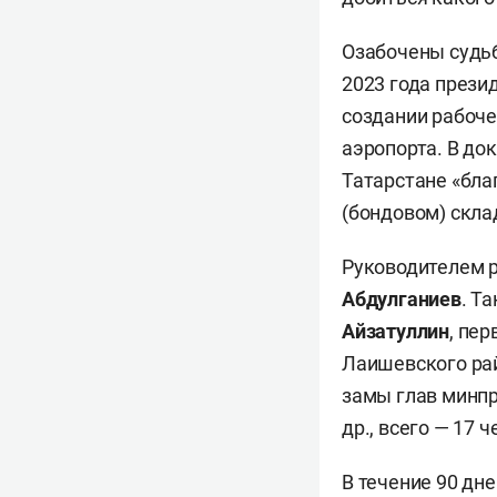
Озабочены судьб
2023 года прези
создании рабоче
аэропорта. В док
Татарстане «бла
(бондовом) скла
Руководителем 
Абдулганиев
. Т
Айзатуллин
, пе
Лаишевского ра
замы глав минпр
др., всего — 17 ч
В течение 90 дн