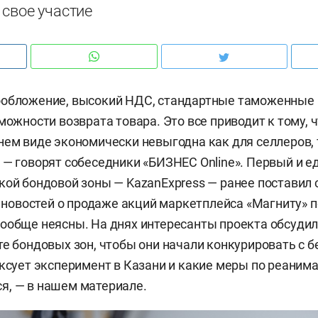
 свое участие
ообложение, высокий НДС, стандартные таможенные
можности возврата товара. Это все приводит к тому, 
нем виде экономически невыгодна как для селлеров, 
 — говорят собеседники «БИЗНЕС Online». Первый и 
кой бондовой зоны — KazanExpress — ранее поставил 
ле новостей о продаже акций маркетплейса «Магниту» 
ообще неясны. На днях интересанты проекта обсудил
те бондовых зон, чтобы они начали конкурировать с 
уксует эксперимент в Казани и какие меры по реаним
я, — в нашем материале.