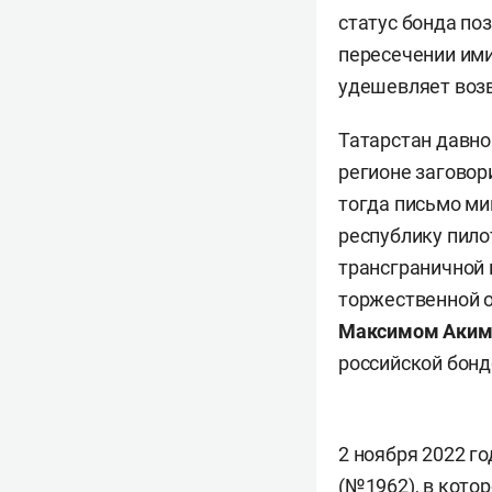
статус бонда по
пересечении ими
удешевляет возв
Татарстан давно
регионе заговор
тогда письмо ми
республику пило
трансграничной 
торжественной о
Максимом Аки
российской бонд
2 ноября 2022 г
(№1962), в кото