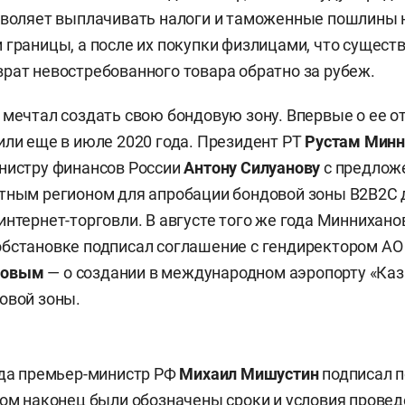
зволяет выплачивать налоги и таможенные пошлины н
 границы, а после их покупки физлицами, что сущест
рат невостребованного товара обратно за рубеж.
 мечтал создать свою бондовую зону. Впервые о ее о
или еще в июле 2020 года. Президент РТ
Рустам Минн
нистру финансов России
Антону Силуанову
с предлож
тным регионом для апробации бондовой зоны В2В2С 
интернет-торговли. В августе того же года Миннихано
бстановке подписал соглашение с гендиректором АО
мовым
— о создании в международном аэропорту «Каз
овой зоны.
ода премьер-министр РФ
Михаил Мишустин
подписал 
ром наконец были обозначены сроки и условия прове