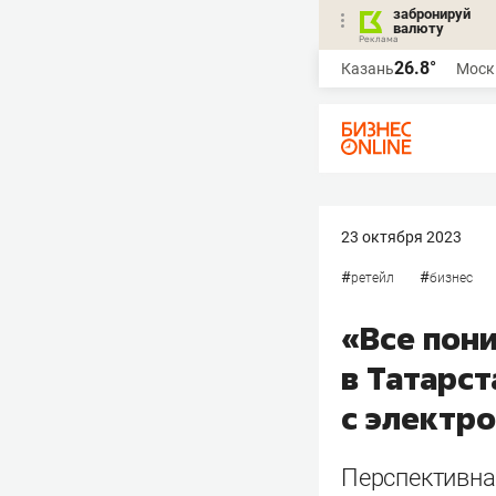
забронируй
валюту
26.8°
Казань
Моск
23 октября 2023
#
#
ретейл
бизнес
«Все пони
в Татарс
с электр
Перспективная