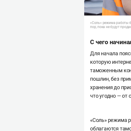
«Соль» режима работы б
пор, пока не будут прод
С чего начин
Для начала пояс
которую интерне
таможенным кон
пошлин, без при
хранения до при
что угодно — от
«Соль» режима р
облагаются тамо