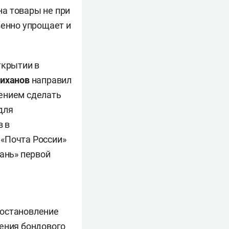
а товары не при
венно упрощает и
ткрытии в
иханов
направил
ением сделать
для
в в
 «Почта России»
ань» первой
постановление
дения бондового