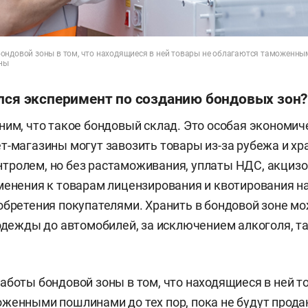
ондовой зоны в том, что находящиеся в ней товары не облагаются таможенны
аны
ался эксперимент по созданию бондовых зон?
ним, что такое бондовый склад. Это особая экономиче
т-магазины могут завозить товары из-за рубежа и хра
тролем, но без растаможивания, уплаты НДС, акциз
менения к товарам лицензирования и квотирования н
обретения покупателями. Хранить в бондовой зоне мо
 одежды до автомобилей, за исключением алкоголя, та
аботы бондовой зоны в том, что находящиеся в ней т
женными пошлинами до тех пор, пока не будут прод