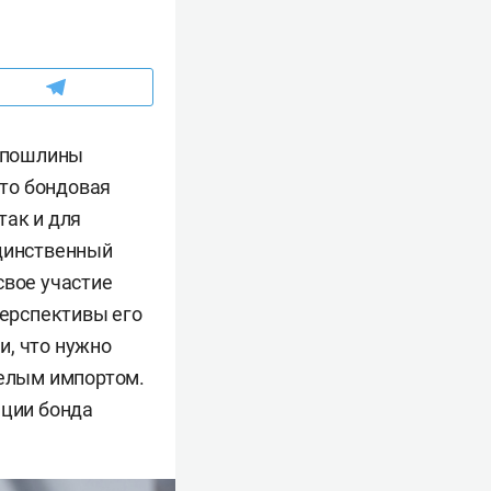
 пошлины
что бондовая
так и для
единственный
свое участие
перспективы его
и, что нужно
белым импортом.
ации бонда