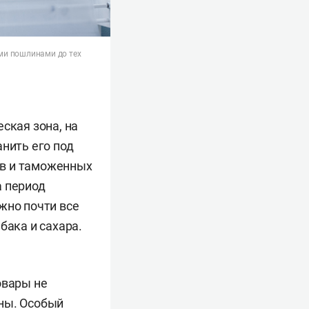
ми пошлинами до тех
ская зона, на
нить его под
ов и таможенных
а период
жно почти все
бака и сахара.
овары не
аны. Особый