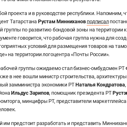
ой проекта и в руководстве республики. Напомним, ч
дент Татарстана
Рустам Минниханов
подписал
постан
й группы по развитию бондовой зоны на территории 
ументе говорится, что рабочая группа нужна для созд
гоприятных условий для размещения товаров на там
де» на территории логоцентра «Почты России».
рабочей группы ожидаемо стал бизнес-омбудсмен РТ
акже в нее вошли министр строительства, архитектур
рвый замминистра экономики РТ
Наталья Кондратова
йона
Ильдус Зарипов
, помощник президента РТ
Рустэ
омторга, минцифры РТ, представители маркетплейса 
еловек.
ей им предстоит разработать и представить Миннихан