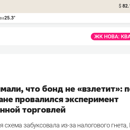
$
82.
25.3°
ва
мали, что бонд не «взлетит»: 
тане провалился эксперимент
онной торговлей
 схема забуксовала из-за налогового гнета,