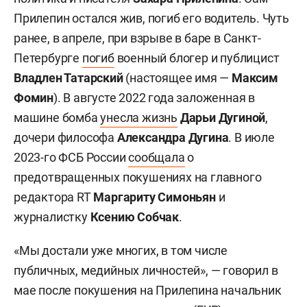
Прилепин остался жив,
погиб его водитель. Чуть
ранее, в апреле, при взрыве в баре в Санкт-
Петербурге
погиб
военный блогер и публицист
Владлен Татарский
(настоящее имя —
Максим
Фомин
). В августе 2022 года заложенная в
машине бомба
унесла жизнь
Дарьи Дугиной
,
дочери философа
Александра Дугина
. В июле
2023-го ФСБ России
сообщала
о
предотвращенных покушениях на главного
редактора RT
Маргариту Симоньян
и
журналистку
Ксению Собчак
.
«Мы достали уже многих, в том числе
публичных, медийных личностей», — говорил в
мае после покушения на Прилепина начальник