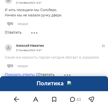
27 Октября 2023
14:21
И хоть посещали мы Солсбери,
Ничем мы не мазали ручку двери.
0
эмодзи
Ответить
Алексей Никитин
27 Октября 2023
14:37
Какая же мерзость подлая сегодня обитает в укрорейхе.
0
эмодзи
Ответить
Показать ответы 2
Политика
Беркли
27 Октября 2023
14:41
43
Надеюсь, что Олег выкарабкается. Смотря какие ранения.
И как быстро обнаружили раненного. В Ялте больницы