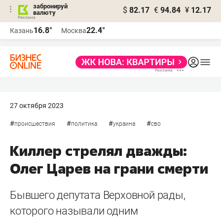
забронируй
$
82.17
€
94.84
¥
12.17
валюту
16.8°
22.4°
Казань
Москва
27 октября 2023
#
#
#
#
происшествия
политика
украина
сво
Киллер стрелял дважды:
Олег Царев на грани смерти
Бывшего депутата Верховной рады,
которого называли одним