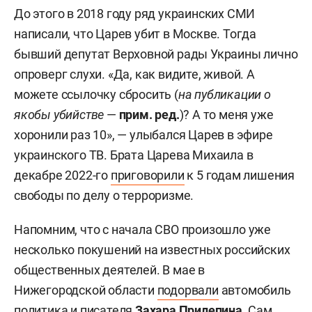
До этого в 2018 году ряд украинских СМИ
написали, что Царев убит в Москве. Тогда
бывший депутат Верховной рады Украины лично
опроверг слухи. «Да, как видите, живой. А
можете ссылочку сбросить (
на публикации о
якобы убийстве
—
прим. ред.
)? А то меня уже
хоронили раз 10», — улыбался Царев в эфире
украинского ТВ. Брата Царева Михаила в
декабре 2022-го
приговорили
к 5 годам лишения
свободы по делу о терроризме.
Напомним, что с начала СВО произошло уже
несколько покушений на известных российских
общественных деятелей. В мае в
Нижегородской области
подорвали
автомобиль
политика и писателя
Захара Прилепина
. Сам