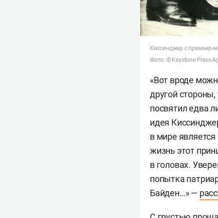
Киссинджер с премьер-ми
Фото: © Keystone Press A
«Вот вроде можно
другой стороны, 
посвятил едва л
идея Киссинджер
в мире является
жизнь этот прин
в головах. Увер
попытка патриар
Байден…» —
рас
С грустью проща