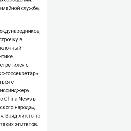
емейной службе,
международников,
строчку в
еклонный
итике.
стретился с
экс-госсекретарь
ться с
 Киссинджеру
о China News в
ского народа»,
. Вряд ли кто-то
таких эпитетов.