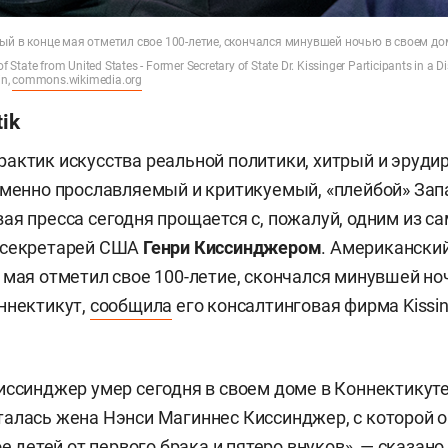
ый в конце мая отметил свое 100-летие, скончался минувшей ночью в своем до
 State from United States - Former Secretary of State Dr. Kissinger Participants in a 
in,
commons.wikimedia.org
tik
актик искусства реальной политики, хитрый и эруд
еменно прославляемый и критикуемый, «плейбой» Зап
ая пресса сегодня прощается с, пожалуй, одним из с
ссекретарей США
Генри Киссинджером
. Американский
 мая отметил свое 100-летие, скончался минувшей но
ннектикут,
сообщила
его консалтинговая фирма Kissin
иссинджер умер сегодня в своем доме в Коннектикуте
алась жена Нэнси Магиннес Киссинджер, с которой 
ое детей от первого брака и пятеро внуков», — сказано