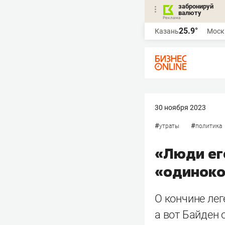
забронируй
валюту
25.9°
Казань
Моск
30 ноября 2023
#
#
утраты
политика
«Люди ег
«одиноко
О кончине лег
а вот Байден