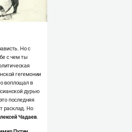
ависть. Но с
бе с чем ты
политическая
анской гегемонии
но воплощал в
ессианской дурью
 это последняя
т расклад. Но
лексей Чадаев
.
имир Путин