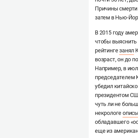
Причины смерти 
затем в Нью-Йо
В 2015 году аме
чтобы выяснить 
рейтинге
занял
К
возраст, он до 
Например, в июл
председателем
убедил китайско
президентом С
чуть ли не боль
некрологе
опис
обладавшего «ос
еще из американ