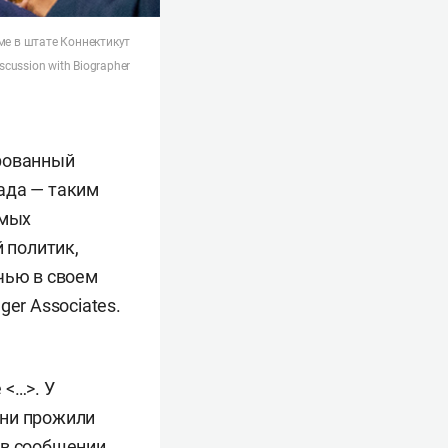
ме в штате Коннектикут
Discussion with Biographer
ированный
ада — таким
амых
 политик,
чью в своем
ger Associates.
 <…>. У
они прожили
 в сообщении.