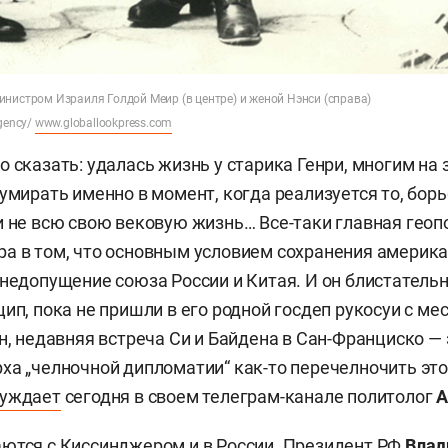
нистром Израиля Голдой Меир (в центре) и женой Нэнси (справа)
gency/
www.globallookpress.com
 сказать: удалась жизнь у старика Генри, многим на з
умирать именно в момент, когда реализуется то, борь
и не всю свою вековую жизнь… Все-таки главная гео
а в том, что основным условием сохранения америк
 недопущение союза России и Китая. И он блистатель
цип, пока не пришли в его родной госдеп рукосуи с м
ен, недавняя встреча Си и Байдена в Сан-Франциско —
ха „челночной дипломатии“ как-то перечелночить это
суждает
сегодня в своем телеграм-канале политолог
А
ются с Киссинджером и в России. Президент РФ
Влад