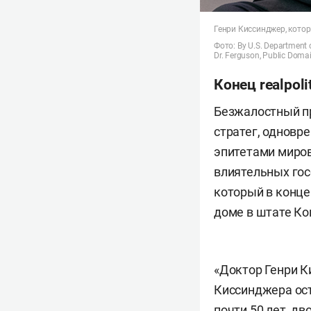
Генри Киссинджер, котор
Фото: By U.S. Department of
Dr. Ferguson, Public Doma
Конец realpoli
Безжалостный пр
стратег, одновр
эпитетами миров
влиятельных го
который в конце
доме в штате Ко
«Доктор Генри К
Киссинджера ост
почти 50 лет, дв