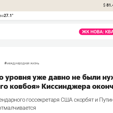
$
81.
27.1°
ва
#
международная жизнь
о уровня уже давно не были ну
го ковбоя» Киссинджера окон
ендарного госсекретаря США скорбят и Путин,
 отмалчивается