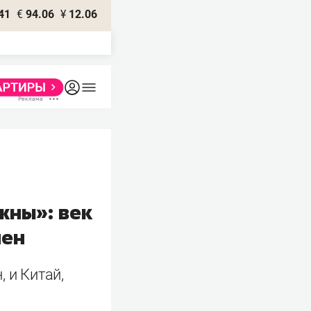
41
€
94.06
¥
12.06
жны»: век
чен
 и Китай,