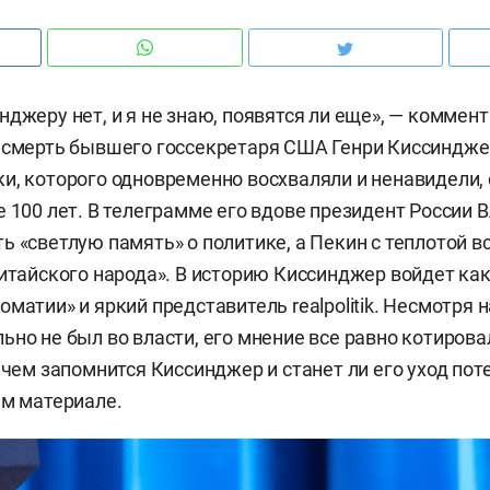
нджеру нет, и я не знаю, появятся ли еще», — коммен
 смерть бывшего госсекретаря США Генри Киссинджер
и, которого одновременно восхваляли и ненавидели,
е 100 лет. В телеграмме его вдове президент России
ь «светлую память» о политике, а Пекин с теплотой 
китайского народа». В историю Киссинджер войдет ка
матии» и яркий представитель realpolitik. Несмотря н
ьно не был во власти, его мнение все равно котирова
 чем запомнится Киссинджер и станет ли его уход пот
ем материале.