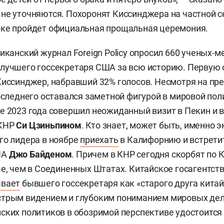
не уточняются. Похоронят Киссинджера на частной с
рке пройдет официальная прощальная церемония.
риканский журнал Foreign Policy опросил 660 ученых-
лучшего госсекретаря США за всю историю. Первую 
иссинджер, набравший 32% голосов. Несмотря на пр
последнего оставался заметной фигурой в мировой пол
е 2023 года совершил неожиданный визит в Пекин и в
 КНР
Си Цзиньпином
. Кто знает, может быть, именно 
го лидера в ноябре
приехать
в Калифорнию и встрети
ША
Джо Байденом
. Причем в КНР сегодня скорбят по
ше, чем в Соединенных Штатах. Китайское госагентств
ывает
бывшего госсекретаря как «старого друга китай
трым видением и глубоким пониманием мировых дел»
ских политиков в обозримой перспективе удостоится 