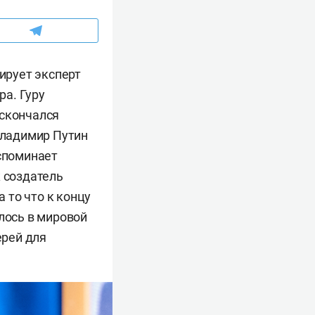
тирует эксперт
а. Гуру
 скончался
 Владимир Путин
вспоминает
к создатель
а то что к концу
лось в мировой
ерей для