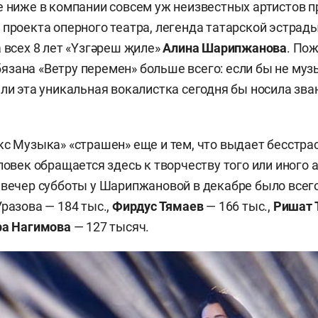
ще ниже в компании совсем уж неизвестных артистов 
 проекта оперного театра, легенда татарской эстрад
а всех 8 лет «Yзгәреш җиле»
Алина Шарипжанова
. По
зана «Ветру перемен» больше всего: если бы не му
 ли эта уникальная вокалистка сегодня бы носила зва
кс Музыка» «страшен» еще и тем, что выдает бесстр
ловек обращается здесь к творчеству того или иного а
 вечер субботы у Шарипжановой в декабре было всего
Уразова — 184 тыс.,
Фирдус Тямаев
— 166 тыс.,
Ришат 
а Нагимова
— 127 тысяч.