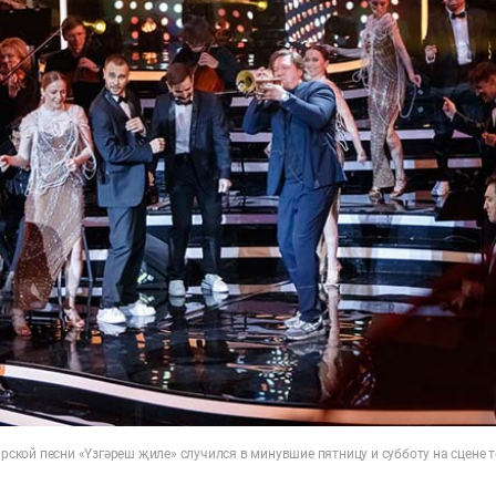
тарской песни «Yзгәреш җиле» случился в минувшие пятницу и субботу на сцене 