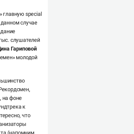
 главную special
в данном случае
идание
 тыс. слушателей
ина Гариповой
еремен» молодой
льшинство
 Рекордсмен,
, на фоне
ундтрека к
тересно, что
ганизаторы
та (напомним,