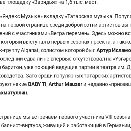
ве площадку «Зарядья» на 1,6 тыс. мест.
 «Яндекс Музыке» вкладку «Татарская музыка. Попу
о на первой странице среди доброй сотни артистов вы
ений с участниками «Ветра перемен». Здесь можно в
, который выступал в первых сезонах проекта, а такж
-группу Alqanat, солистом которой был
Артур Ислам
последний едва ли не впервые отсутствовал на «Yзгәр
 баритон, уже поющий ведущие партии в театре им. 
ководства. Зато среди популярных татарских артистов
руют некие
BABY Ti
,
Arthur Mauzer
и недавно «
присев
ахматуллин
.
странице мы встречаем первого участника VIII сезона
… баянист-виртуоз, живущий и работающий в Германии