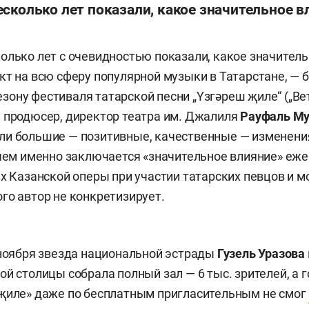
сколько лет показали, какое значительное в
олько лет с очевидностью показали, какое значител
кт на всю сферу популярной музыки в Татарстане, — 
 сезону фестиваля татарской песни „Yзгәреш җиле“ („Ве
 продюсер, директор театра им. Джалиля
Рауфаль Му
и большие — позитивные, качественные — изменения
 чем именно заключается «значительное влияние» еже
ах Казанской оперы при участии татарских певцов и м
го автор не конкретизирует.
 ноября звезда национальной эстрады
Гузель Уразова
ой столицы собрала полный зал — 6 тыс. зрителей, а 
җиле» даже по бесплатным пригласительным не смог