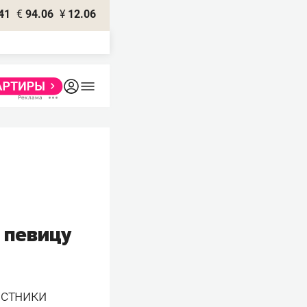
41
€
94.06
¥
12.06
 певицу
астники