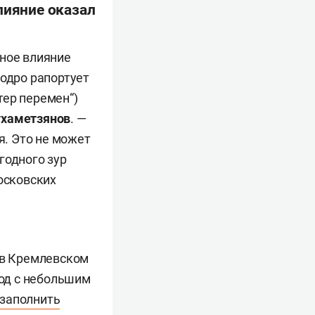
лияние оказал
ьное влияние
бодро рапортует
тер перемен“)
хаметзянов
. —
. Это не может
годного зур
осковских
в Кремлевском
год с небольшим
заполнить