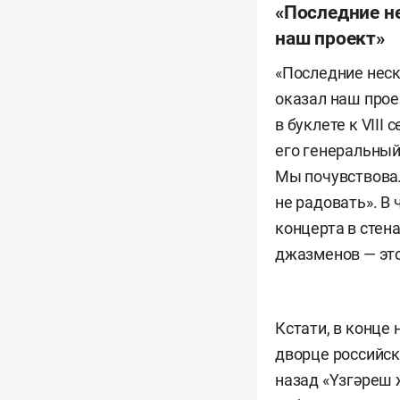
«Последние не
наш проект»
«Последние неск
оказал наш прое
в буклете к VIII
его генеральный
Мы почувствовал
не радовать». В
концерта в стен
джазменов — это
Кстати, в конце
дворце российск
назад «Yзгәреш 