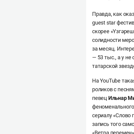
Правда, как ока
guest star фест
скорее «Yзгәреш
солидности меро
за месяц. Интер
— 53 тыс., а у 
татарской звез
На YouTube така
роликов с песня
певец
Ильнар М
феноменальног
сериалу «Слово 
запись того сам
«Ветра перемен»