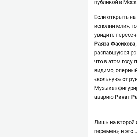
публикой в Моск
Если открыть на
исполнители», т
увидите пересеч
Раяза Фасихова
распавшуюся рок
что в этом году 
видимо, оперный
«вольную» от ру
Музыке» фигури
аварию
Ринат Р
Лишь на второй 
перемен», и это