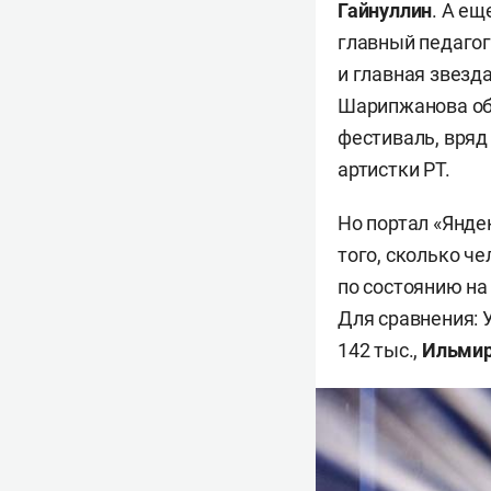
Гайнуллин
. А е
главный педагог
и главная звезд
Шарипжанова обя
фестиваль, вряд
артистки РТ.
Но портал «Янде
того, сколько че
по состоянию на
Для сравнения: 
142 тыс.,
Ильмир