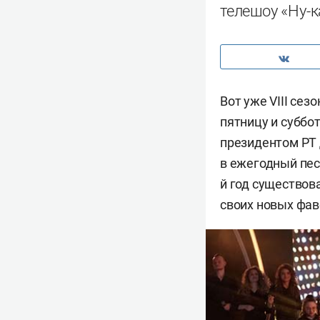
телешоу «Ну-ка
Вот уже VIII се
пятницу и суббо
президентом РТ 
в ежегодный пес
й год существов
своих новых фав