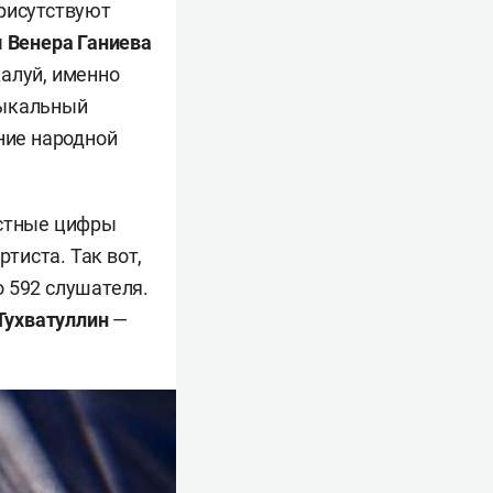
присутствуют
ы
Венера Ганиева
жалуй, именно
зыкальный
ние народной
астные цифры
ртиста. Так вот,
 592 слушателя.
Тухватуллин
—