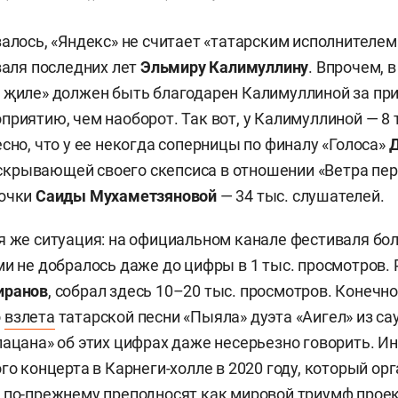
залось, «Яндекс» не считает «татарским исполнителем»
иваля последних лет
Эльмиру Калимуллину
. Впрочем, 
 җиле» должен быть благодарен Калимуллиной за пр
приятию, чем наоборот. Так вот, у Калимуллиной — 8
есно, что у ее некогда соперницы по финалу «Голоса»
Д
не скрывающей своего скепсиса в отношении «Ветра п
дочки
Саиды Мухаметзяновой
— 34 тыс. слушателей.
я же ситуация: на официальном канале фестиваля бо
ми не добралось даже до цифры в 1 тыс. просмотров.
иранов
, собрал здесь 10–20 тыс. просмотров. Конечно
о
взлета
татарской песни «Пыяла» дуэта «Аигел» из са
пацана» об этих цифрах даже несерьезно говорить. Ин
ого концерта в Карнеги-холле в 2020 году, который ор
 по-прежнему преподносят как мировой триумф проек