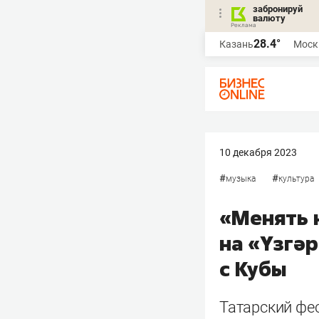
забронируй
валюту
28.4°
Казань
Моск
10 декабря 2023
#
#
музыка
культура
«Менять н
на «Yзгә
с Кубы
Татарский фес