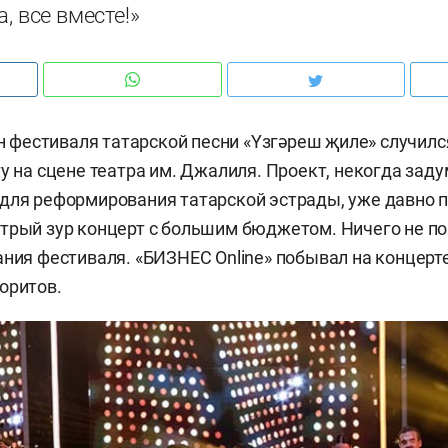
, все вместе!»
зон фестиваля татарской песни «Yзгәреш җиле» случил
ту на сцене театра им. Джалиля. Проект, некогда зад
для реформирования татарской эстрады, уже давно 
трый зур концерт с большим бюджетом. Ничего не пом
ания фестиваля. «БИЗНЕС Online» побывал на концерт
оритов.