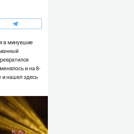
ся в минувшие
уманный
превратился
енялось и на 8-
е и нашел здесь