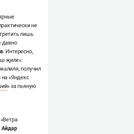
лярные
 практически не
стретить лишь
е давно
ов
. Интересно,
еш җиле»:
Джалиля, получил
 на «Яндекс
ший
» за пьяную
 «Ветра
,
Айдар