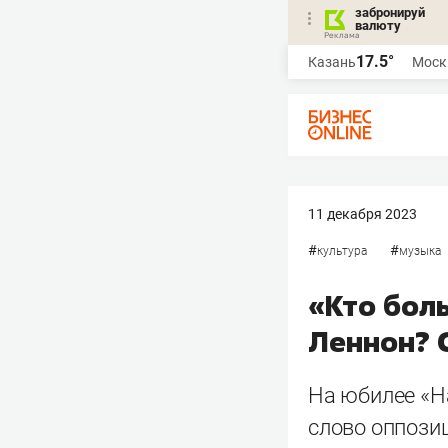
забронируй
валюту
17.5°
Казань
Моск
11 декабря 2023
#
#
культура
музыка
«Кто бол
Леннон? 
На юбилее «Н
слово оппози