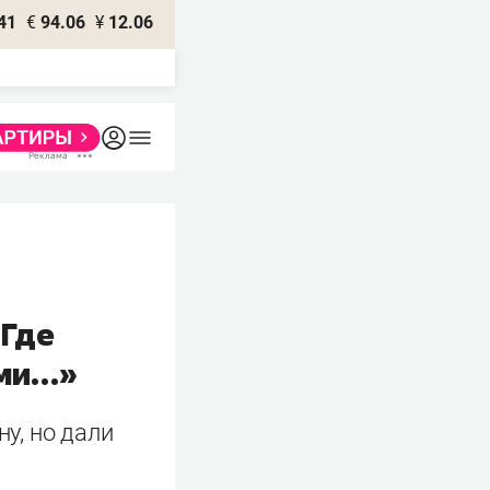
41
€
94.06
¥
12.06
 Где
ами…»
у, но дали