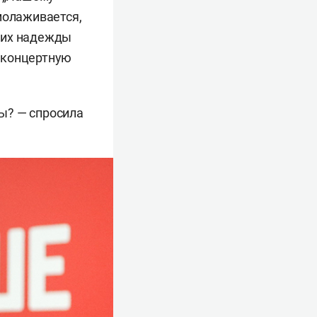
молаживается,
щих надежды
а концертную
ы? — спросила