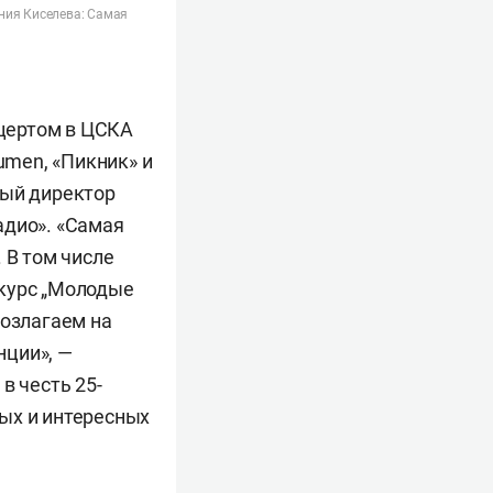
ния Киселева: Самая
цертом в ЦСКА
Lumen, «Пикник» и
ный директор
адио». «Самая
 В том числе
нкурс „Молодые
возлагаем на
нции», —
в честь 25-
ых и интересных