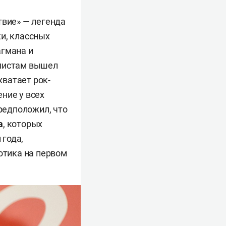
твие» — легенда
и, классных
агмана и
алистам вышел
 хватает рок-
ние у всех
предположил, что
а
, которых
 года,
отика на первом