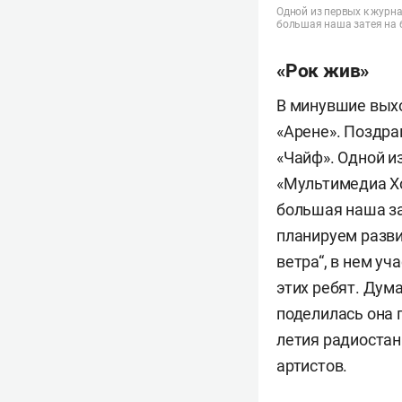
Одной из первых к журн
большая наша затея на 
«Рок жив»
В минувшие вых
«Арене». Поздра
«Чайф». Одной и
«Мультимедиа Х
большая наша за
планируем разви
ветра“, в нем у
этих ребят. Дум
поделилась она 
летия радиостан
артистов.