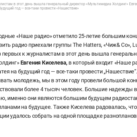
алистам в этот день вышла генеральный директор «Мультимедиа Холдинг» Евге
будущий год — все-таки провести «Нашествие»
одные «Наше радио» отметило 25-летие большим кон
вить радио приехали группы
The Hatters, «Чиж& Co», 
з первых к журналистам в этот день вышла генераль
олдинг»
Евгения Киселева,
в который входит «Наше р
тея на будущий год — все-таки провести „Нашествие“.
вать молодежь, мы в этом году провели большой ко
частвовали более 4 тысяч человек. Большие надежды 
аю, именно они являются большим будущем радиоста
планами на будущее. Также Киселева радовалась, что 
ции удалось собрать на одной площадке разнопланов