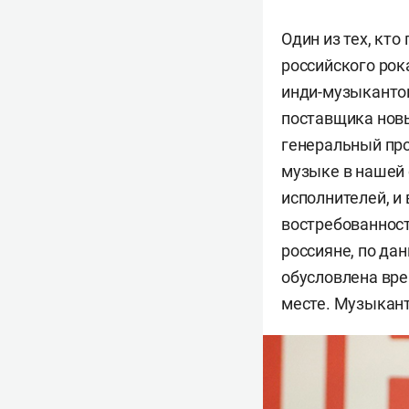
Один из тех, кт
российского ро
инди-музыкантов
поставщика новы
генеральный пр
музыке в нашей 
исполнителей, и
востребованност
россияне, по да
обусловлена вре
месте. Музыкант