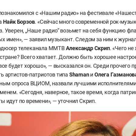
о познакомился с «Нашим радио» на фестивале «Нашес
ка
Найк Борзов
. «Сейчас много современной рок-музык
. Уверен, „Наше радио“ возьмет на себя функцию фл
х имен», — заявил музыкант. Следом за ним к журн
одюсер телеканала ММТВ
Александр Скрип
. «Чего не
стране? Всего хватает. Должно быть хорошее настрое
 все будет хорошо», — высказался он. Среди прочего 
ь артистов-патриотов типа
Shaman
и
Олега Газманов
нным опроса ВЦИОМ, назвали лучшими исполнителями
менем. «Сегодня, наверное, такое время, когда патри
ы идут по времени», — уточнил Скрип.