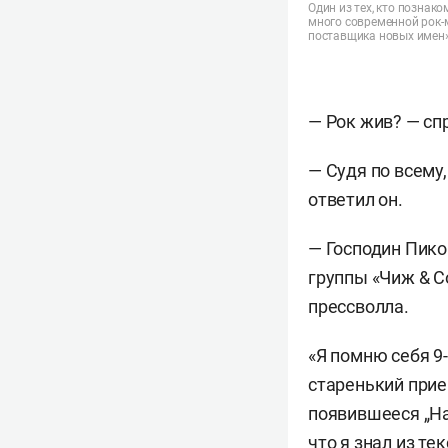
Один из тех, кто познак
много современной рок-
поставщика новых имен
— Рок жив? — сп
— Судя по всему,
ответил он.
— Господин Пико
группы «Чиж & C
прессволла.
«Я помню себя 9
старенький прие
появившееся „На
что я знал из т