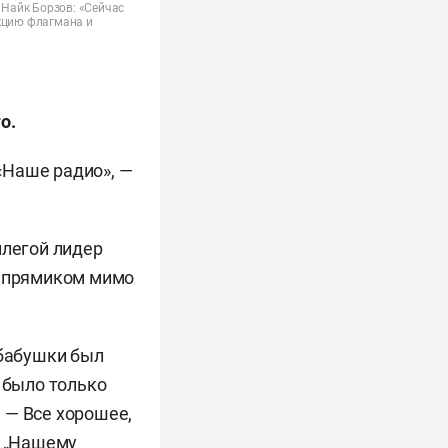
 Найк Борзов: «Сейчас
нкцию флагмана и
о.
 «Наше радио», —
ллегой лидер
у прямиком мимо
 бабушки был
 было только
 — Все хорошее,
я „Нашему