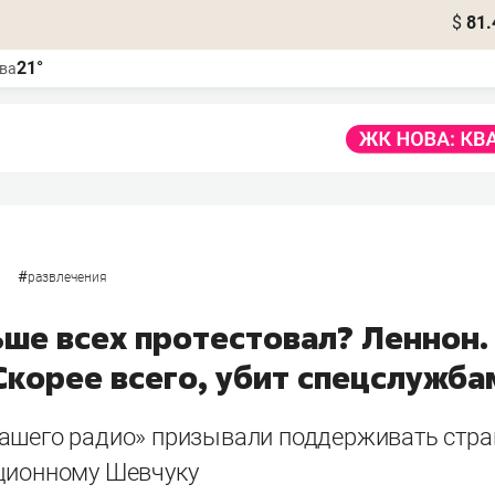
$
81.
21°
ва
#
развлечения
ьше всех протестовал? Леннон.
Скорее всего, убит спецслужб
ашего радио» призывали поддерживать стран
ционному Шевчуку