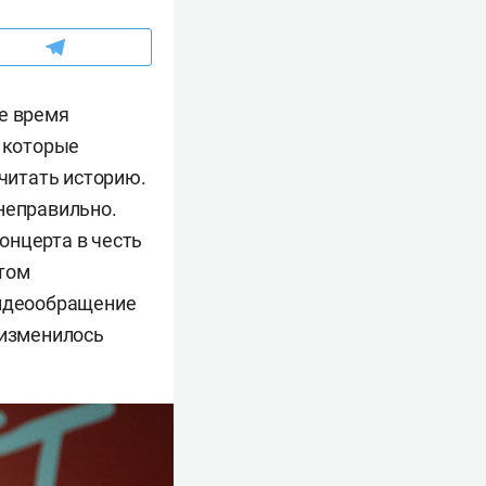
же время
, которые
 читать историю.
неправильно.
концерта в честь
этом
видеообращение
 изменилось