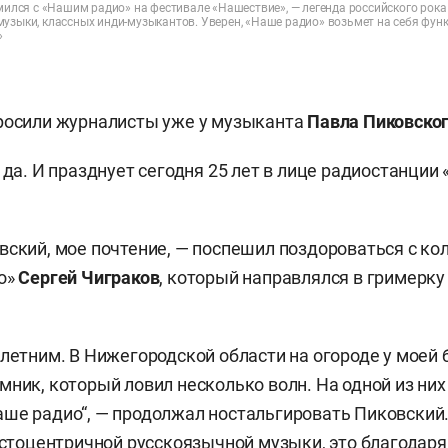
омился с «Нашим радио» на фестивале «Нашествие», — легенда российского рока
музыки, классных инди-музыкантов. Уверен, «Наше радио» возьмет на себя фу
»
росили журналисты уже у музыканта
Павла Пиковског
 да. И празднует сегодня 25 лет в лице радиостанции
вский, мое почтение, — поспешил поздороваться с ко
o»
Сергей Чиграков
, который направлялся в гримерк
-летним. В Нижегородской области на огороде у моей
мник, который ловил несколько волн. На одной из них
ше радио“, — продолжал ностальгировать Пиковский.
екстоцентричной русскоязычной музыки, это благодар