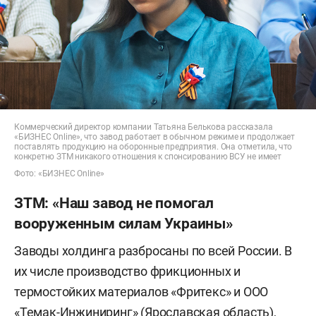
Коммерческий директор компании Татьяна Белькова рассказала
«БИЗНЕС Online», что завод работает в обычном режиме и продолжает
поставлять продукцию на оборонные предприятия. Она отметила, что
конкретно ЗТМ никакого отношения к спонсированию ВСУ не имеет
Фото: «БИЗНЕС Online»
ЗТМ: «Наш завод не помогал
вооруженным силам Украины»
Заводы холдинга разбросаны по всей России. В
их числе производство фрикционных и
термостойких материалов «Фритекс» и ООО
«Темак-Инжиниринг» (Ярославская область),