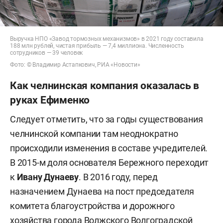
Выручка НПО «Завод тормозных механизмов» в 2021 году составила
188 млн рублей, чистая прибыль — 7,4 миллиона. Численность
сотрудников — 39 человек
Фото: © Владимир Астапкович, РИА «Новости»
Как челнинская компания оказалась в
руках Ефименко
Следует отметить, что за годы существования
челнинской компании там неоднократно
происходили изменения в составе учредителей.
В 2015-м доля основателя Бережного переходит
к
Ивану Дунаеву
. В 2016 году, перед
назначением Дунаева на пост председателя
комитета благоустройства и дорожного
хозяйства города Волжского Волгоградской