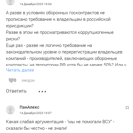
14 Декабря 2023
10:04
А разве в условиях оборонных госконтрактов не
прописано требование к владельцам в российской
юрисдикции?
Разве в этом не просматриваются коррупциогенные
риски?
Еще раз - разве не логично требование на
законодательном уровне о перерегистрации владельцев
компаний - производителей, заключающих оборонные
контракты, на территории РФ хотя бы не менее 50%? Или у
Читать далее
нас вся негосударственная оборонка - владельцы
иностранных офшоров?
0
эмодзи
Удивляет - с меня требуют 100% регистрации в РФ за
Ответить
договор - косить траву с Татэнерго, но заключать
миллиардные договора на военную продукцию из
бюджета - не требуют???
ПанАлекс
14 Декабря 2023
10:07
Какая слабая аргументация - "мы не помогали ВСУ" -
сказали бы честно - не знали!