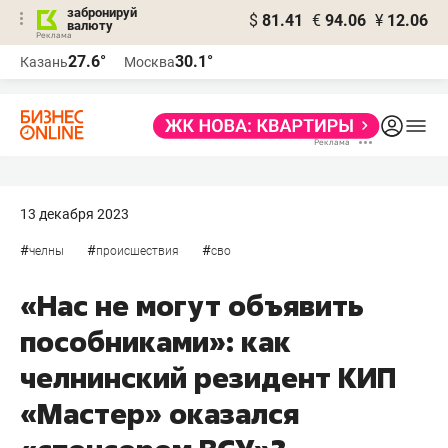
забронируй
$
81.41
€
94.06
¥
12.06
валюту
27.6°
30.1°
Казань
Москва
13 декабря 2023
#
#
#
челны
происшествия
сво
«Нас не могут объявить
пособниками»: как
челнинский резидент КИП
«Мастер» оказался