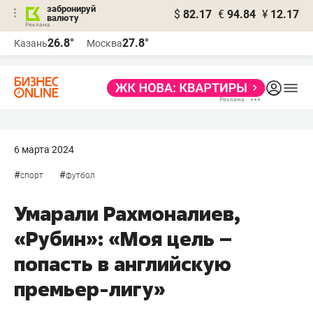
забронируй
$
82.17
€
94.84
¥
12.17
валюту
26.8°
27.8°
Казань
Москва
6 марта 2024
#
#
спорт
футбол
Умарали Рахмоналиев,
«Рубин»: «Моя цель –
попасть в английскую
премьер-лигу»