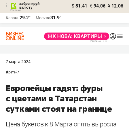
забронируй
$
81.41
€
94.06
¥
12.06
валюту
29.2°
31.9°
Казань
Москва
7 марта 2024
#
ретейл
Европейцы гадят: фуры
с цветами в Татарстан
сутками стоят на границе
Цена букетов к 8 Марта опять выросла