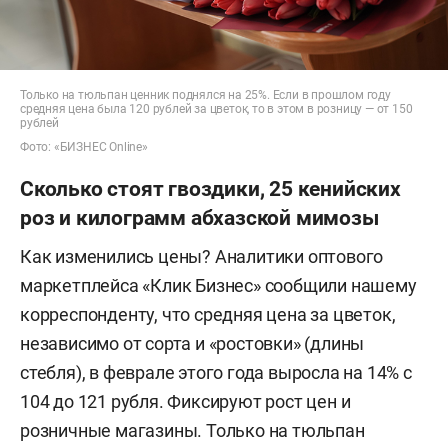
Только на тюльпан ценник поднялся на 25%. Если в прошлом году
средняя цена была 120 рублей за цветок, то в этом в розницу — от 150
рублей
Фото: «БИЗНЕС Online»
Сколько стоят гвоздики, 25 кенийских
роз и килограмм абхазской мимозы
Как изменились цены? Аналитики оптового
маркетплейса «Клик Бизнес» сообщили нашему
корреспонденту, что средняя цена за цветок,
независимо от сорта и «ростовки» (длины
стебля), в феврале этого года выросла на 14% с
104 до 121 рубля. Фиксируют рост цен и
розничные магазины. Только на тюльпан