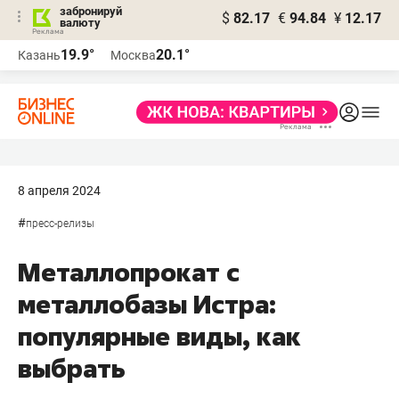
забронируй
$
82.17
€
94.84
¥
12.17
валюту
19.9°
20.1°
Казань
Москва
8 апреля 2024
#
пресс-релизы
Металлопрокат с
металлобазы Истра:
популярные виды, как
выбрать