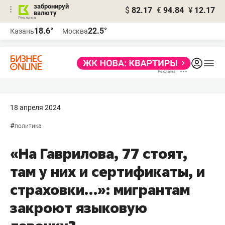
забронируй
$
82.17
€
94.84
¥
12.17
валюту
18.6°
22.5°
Казань
Москва
18 апреля 2024
#
политика
«На Гаврилова, 77 стоят,
там у них и сертификаты, и
страховки…»: мигрантам
закроют языковую