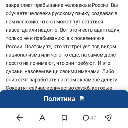
закрепляет пребывание человека в России. Вы
обучаете человека русскому языку, создавая в
нем иллюзию, что он может тут остаться
навсегда или надолго. Вот это и есть адаптация,
только не к пребыванию, а к поселению в
России. Поэтому те, кто это требует под видом
национализма или чего-то еще, на самом деле
просто не понимают, что они требуют. И это
дураки, назовем вещи своими именами. Либо
они хотят заработать на этом экзамене деньги.
Сократят сейчас количество служб, которые
выдают такой сертификат, значит, на него
Политика
вырастет цена на черном рынке. Сейчас он,
допустим, стоит 5 тысяч рублей, а в
47
государственном вузе будет за 20 тысяч.