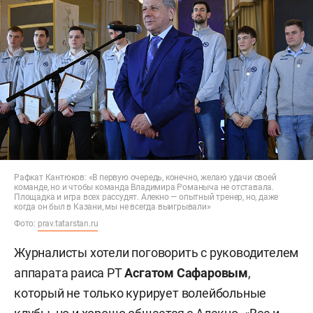
Рафкат Кантюков: «В первую очередь, конечно, желаю удачи своей
команде, но и чтобы команда Владимира Романыча не отставала.
Площадка и игра всех рассудят. Алекно — опытный тренер, но, даже
когда он был в Казани, мы не всегда выигрывали»
Фото:
prav.tatarstan.ru
Журналисты хотели поговорить с руководителем
аппарата раиса РТ
Асгатом Сафаровым
,
который не только курирует волейбольные