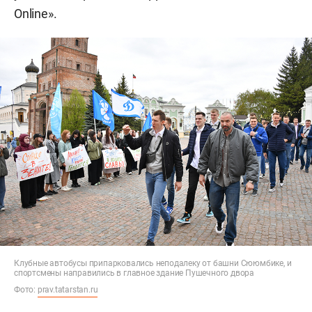
Online».
Клубные автобусы припарковались неподалеку от башни Сююмбике, и
спортсмены направились в главное здание Пушечного двора
Фото:
prav.tatarstan.ru