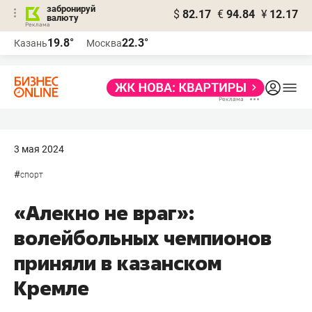
забронируй
$
82.17
€
94.84
¥
12.17
валюту
19.8°
22.3°
Казань
Москва
3 мая 2024
#
спорт
«Алекно не враг»:
волейбольных чемпионов
приняли в казанском
Кремле