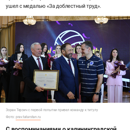
ушел с медалью «За доблестный труд».
Зоран Терзич с первой попытки привел команду к титулу
Фото:
prav.tatarstan.ru
С воспоминаниями о калининградской