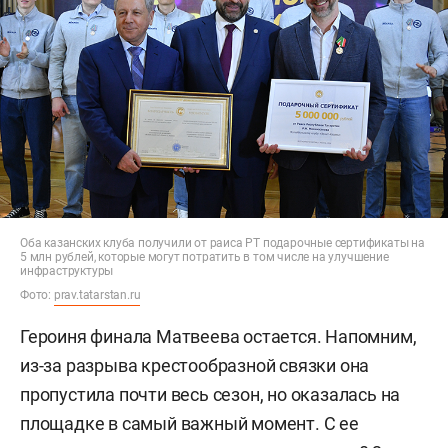
Оба казанских клуба получили от раиса РТ подарочные сертификаты на
5 млн рублей, которые могут потратить в том числе на улучшение
инфраструктуры
Фото:
prav.tatarstan.ru
Героиня финала Матвеева остается. Напомним,
из-за разрыва крестообразной связки она
пропустила почти весь сезон, но оказалась на
площадке в самый важный момент. С ее