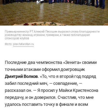
Премьер-министр РТ Алексей Песошин выразил слова благодарности
руководству команд, игрокам, тренерам, а также поблагодарил
спонсоров клубов
Фото:
prav.tatarstan.ru
Последние два чемпионства «Зенита» своими
точными атаками оформил доигровщик
Дмитрий Волков
. «То, что я второй год подряд
забил последний мяч, — совпадение, —
рассказал он. — Я просил у Майки Кристенсона
передачу, и он доверился. Счастлив, что мне
удалось поставить точку в финале и всем