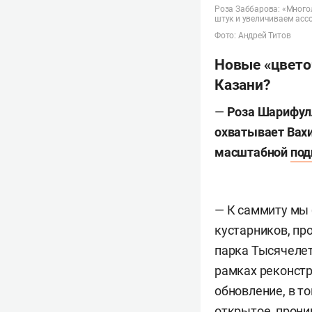
Роза Заббарова: «Многол
штук и увеличиваем асс
Фото: Андрей Титов
Новые «цвето
Казани?
—
Роза Шарифулл
охватывает Вахи
масштабной
под
— К саммиту мы 
кустарников, пр
парка Тысячелет
рамках реконстр
обновление, в т
открытое, прони