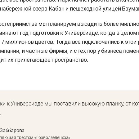
набережной озера Кабан и пешеходной улицей Баума
остеприимства мы планируем высадить более миллио
нают год подготовки к Универсиаде, когда в целом 
 7 миллионов цветов. Тогда все подключались к этой 
пании, и частные фирмы, и с тех пор у бизнеса помен
дит их прилегающее пространство.
вки к Универсиаде мы поставили высокую планку, от ко
.
 Заббарова
ляющая трестом «Горводзеленхоз»