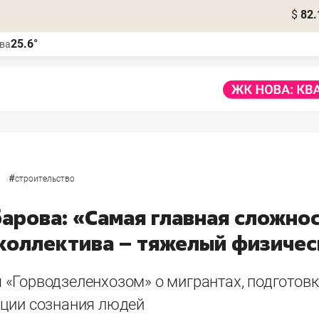
$
82.
25.6°
ва
#
строительство
барова: «Самая главная сложно
 коллектива – тяжелый физичес
«Горводзеленхозом» о мигрантах, подготов
ции сознания людей