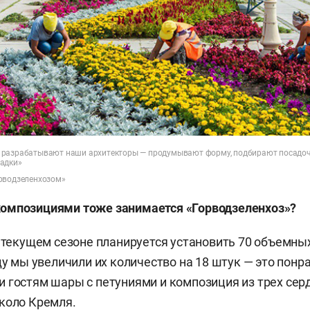
 разрабатывают наши архитекторы — продумывают форму, подбирают посадоч
адки»
рводзеленхозом»
омпозициями тоже занимается «Горводзеленхоз»?
В текущем сезоне планируется установить 70 объемн
оду мы увеличили их количество на 18 штук — это пон
 гостям шары с петуниями и композиция из трех сер
коло Кремля.