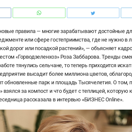
новые правила — многие зарабатывают достойные для
еджменте или сфере гостеприимства, где не нужно в 
кой дорог или посадкой растений», — объясняет кад
стом «Горводзеленхоз» Роза Заббарова. Тренды смен
работе тянулись сельчане, то теперь приходится искат
редприятие высадит более миллиона цветов, облагор
ит обновленные парк и площадь Тысячелетия. О том, 
» взялся за компост и что будет с теплицей, которую
еседница рассказала в интервью «БИЗНЕС Online».