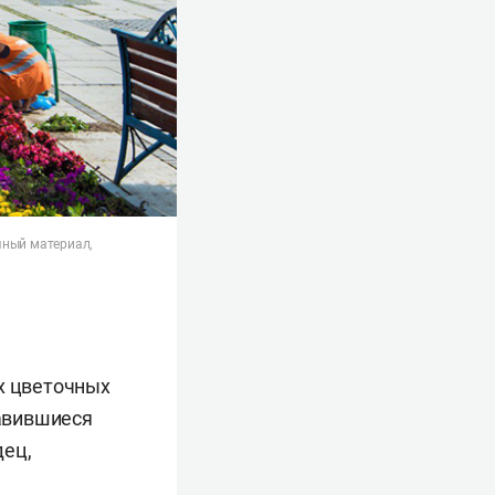
ный материал,
ых цветочных
равившиеся
дец,