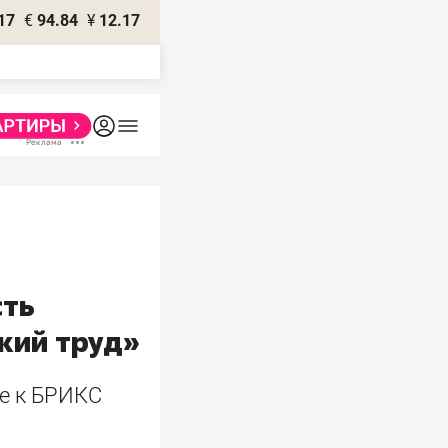
17
€
94.84
¥
12.17
сть
кий труд»
ке к БРИКС