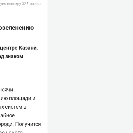
руем высадку 32,5 тысячи
 озеленению
центре Казани,
од знаком
ысячи
цию площади и
х систем в
табное
ороди. Получится
ве некого