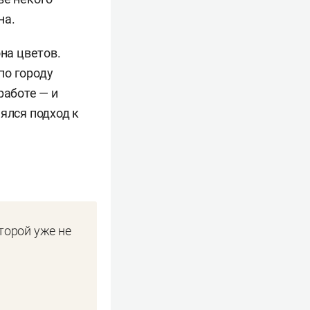
на.
на цветов.
по городу
работе — и
ялся подход к
торой уже не