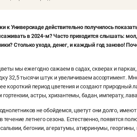
вки к Универсиаде действительно получилось показать
саживать в 2024-м? Часто приходится слышать: мол
ики? Столько ухода, денег, и каждый год заново! Поч
веты мы ежегодно сажаем в садах, скверах и парках, 
ку 32,5 тысячи штук и увеличиваем ассортимент. М
ее короткий период цветения и создают природный л
 гортензии, астры, хризантемы, бадан, императу, лав
з однолетников не обойдемся, цветут они долго, име
в течение летнего сезона. Естественно, появятся по
 сальвии, бегонии, агератумы, атирринумы, георгины, 