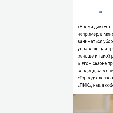
«Время диктует 
например, в мен
заниматься убор
управляющая тре
раньше к такой 
В этом сезоне п
сердец», озелен
«Горводзеленхоз
«ПИК», наша соб