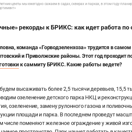
етние цветы мы ежегодно сажаем в садах, скверах и парках, в этом году плани
ортимент»
чные» рекорды к БРИКС: как идет работа по
овна, команда «Горводзеленхоза» трудится в самом 
товский и Приволжские районы. Этот год проходит п
готовки
к саммиту БРИКС. Какие работы ведете?
будем высаживать более 2,5 тысячи деревьев, 15,5 т
оводим озеленение детского парка НКЦ и реконструк
ия, озеленение, замену рулонного газона и поливочны
укции площади и парка. В последнем проведут масш
ом числе поменяют железное ограждение у живой изг
цаемое пространство. Парк начнет работать в качест