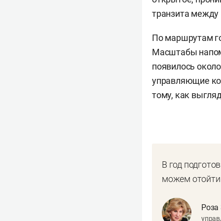
транзита между 
По маршрутам г
Масштабы напоми
появилось около
управляющие ком
тому, как выгля
В год подгото
можем отойти
Роза
управ