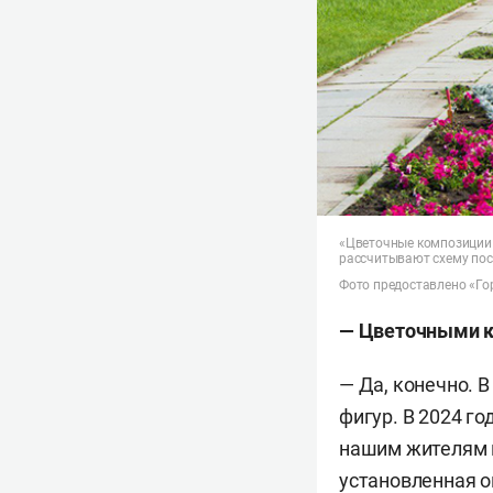
«Цветочные композиции
рассчитывают схему пос
Фото предоставлено «Го
—
Цветочными к
— Да, конечно. 
фигур. В 2024 г
нашим жителям и
установленная о