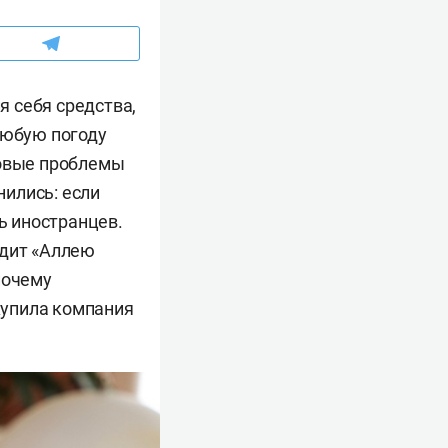
 себя средства,
любую погоду
ровые проблемы
ились: если
ь иностранцев.
одит «Аллею
почему
 купила компания