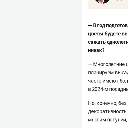
—
В год подгото
цветы будете вы
сажать однолетн
никак?
— Многолетние ц
планируем высад
часто имеют бол
в 2024-м посадим
Но, конечно, бе
декоративность 
многим петунии,