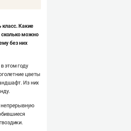
 класс. Какие
, сколько можно
ему без них
в этом году
ноголетние цветы
андшафт. Из них
анду.
ют непрерывную
любившиеся
гвоздики.