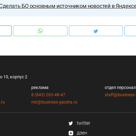
Сделать БО основным источником новостей в Яндекс
 10, корпус 2
реклама
отдел персона
8 (843) 203-48-47
staff@business-
.ru
mir@business-gazeta.ru
twitter
дзен