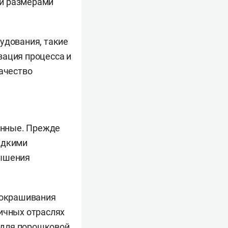
 и размерами
удования, такие
зация процесса и
качество
енные. Прежде
идкими
вышения
 окрашивания
личных отраслях
 для порошковой