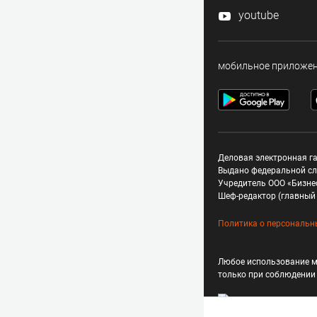
youtube
мобильное приложе
Деловая электронная га
Выдано федеральной сл
Учредитель ООО «Бизне
Шеф-редактор (главный 
Политика о персональн
Любое использование м
только при соблюдени