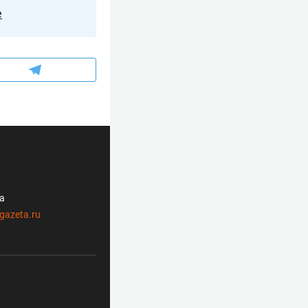
е
ла
gazeta.ru