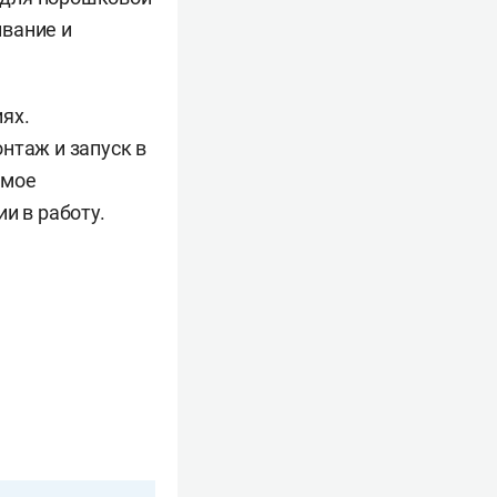
ивание и
ях.
нтаж и запуск в
емое
и в работу.