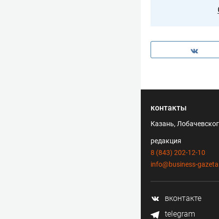
контакты
Казань, Лобачевского
редакция
8 (843) 202-12-10
info@business-gazeta
вконтакте
telegram