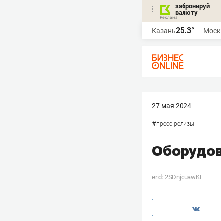
забронируй
валюту
25.3°
Казань
Моск
27 мая 2024
#
пресс-релизы
Оборудов
erid: 2SDnjcuawKF