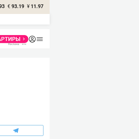
93
€
93.19
¥
11.97