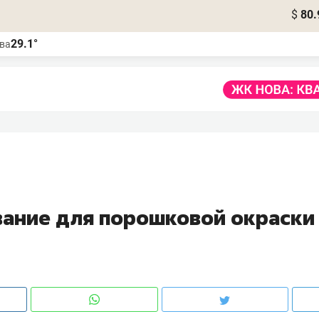
$
80.
29.1°
ва
ание для порошковой окраски