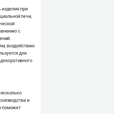
 изделия при
циальной печи,
ической
авнению с
ений.
ям, воздействию
льзуется для
 декоративного
 несколько
роизводства и
о поможет