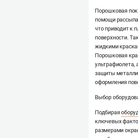
Порошковая покр
помощи рассыпан
что приводит к 
поверхности. Та
жидкими краскам
Порошковая кра
ультрафиолета, 
защиты металлич
оформления пов
Выбор оборудов
Подбирая
обору
ключевых фактор
размерами окра