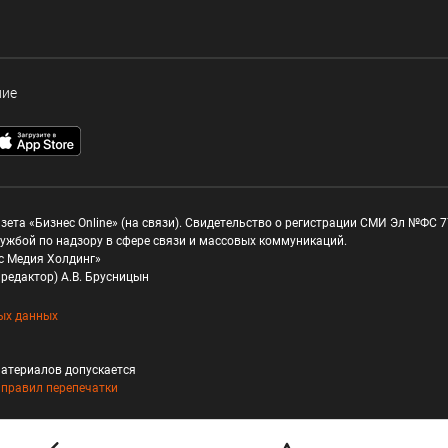
ние
зета «Бизнес Online» (на связи). Свидетельство о регистрации СМИ Эл №ФС 77
ужбой по надзору в сфере связи и массовых коммуникаций.
с Медия Холдинг»
редактор) А.В. Брусницын
ых данных
атериалов допускается
и
правил перепечатки