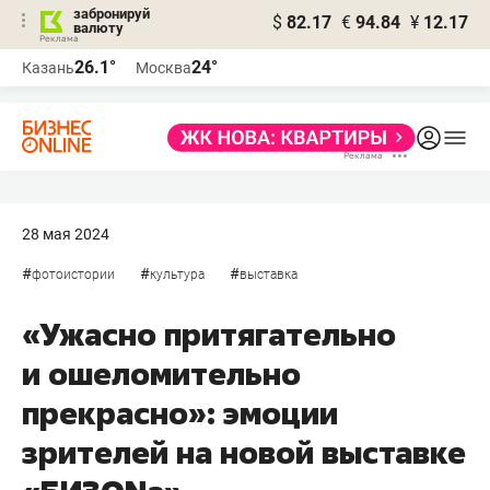
забронируй
$
82.17
€
94.84
¥
12.17
валюту
26.1°
24°
Казань
Москва
28 мая 2024
#
#
#
фотоистории
культура
выставка
«Ужасно притягательно
и ошеломительно
прекрасно»: эмоции
зрителей на новой выставке