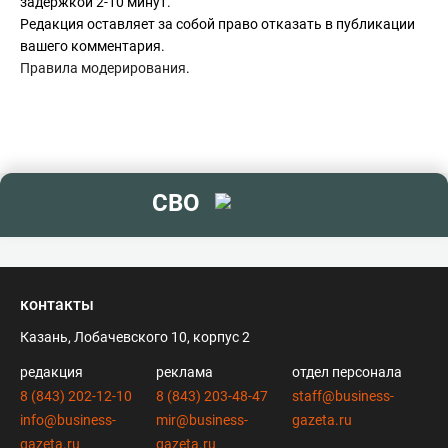
задержкой 2-10 минут.
Редакция оставляет за собой право отказать в публикации
вашего комментария.
Правила модерирования
.
СВО
контакты
Казань, Лобачевского 10, корпус 2
редакция
реклама
отдел персонала
8 (843) 202-12-10
8 (843) 203-48-47
staff@business-
info@business-
mir@business-
gazeta.ru
gazeta.ru
gazeta.ru