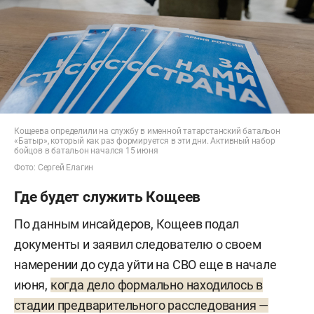
Кощеева определили на службу в именной татарстанский батальон
«Батыр», который как раз формируется в эти дни. Активный набор
бойцов в батальон начался 15 июня
Фото: Сергей Елагин
Где будет служить Кощеев
По данным инсайдеров, Кощеев подал
документы и заявил следователю о своем
намерении до суда уйти на СВО еще в начале
июня,
когда дело формально находилось в
стадии предварительного расследования —