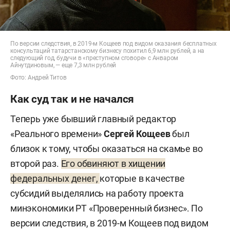
По версии следствия, в 2019-м Кощеев под видом оказания бесплатных
консультаций татарстанскому бизнесу похитил 6,9 млн рублей, а на
следующий год, будучи в «преступном сговоре» с Анваром
Айнутдиновым, — еще 7,3 млн рублей
Фото: Андрей Титов
Как суд так и не начался
Теперь уже бывший главный редактор
«Реального времени»
Сергей Кощеев
был
близок к тому, чтобы оказаться на скамье во
второй раз.
Его обвиняют в хищении
федеральных денег,
которые в качестве
субсидий выделялись на работу проекта
минэкономики РТ «Проверенный бизнес». По
версии следствия, в 2019-м Кощеев под видом