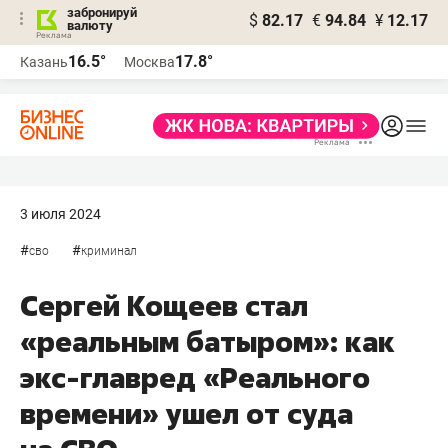
забронируй
$
82.17
€
94.84
¥
12.17
валюту
16.5°
17.8°
Казань
Москва
3 июля 2024
#
#
сво
криминал
Сергей Кощеев стал
«реальным батыром»: как
экс-главред «Реального
времени» ушел от суда