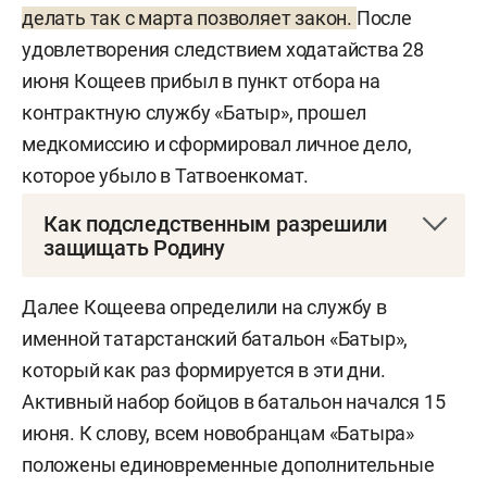
делать так с марта позволяет закон.
После
удовлетворения следствием ходатайства 28
июня Кощеев прибыл в пункт отбора на
контрактную службу «Батыр», прошел
медкомиссию и сформировал личное дело,
которое убыло в Татвоенкомат.
Как подследственным разрешили
защищать Родину
24 июня 2023 года принят закон, позволяющий
Далее Кощеева определили на службу в
участвовать в СВО осужденным, а также
именной татарстанский батальон «Батыр»,
подследственным по статьям небольшой и
который как раз формируется в эти дни.
средней тяжести. В марте 2024-го ФЗ признали
Активный набор бойцов в батальон начался 15
утратившим силу, а в УК внесли изменения. Так,
июня. К слову, всем новобранцам «Батыра»
согласно обновленному УК, тяжесть
положены единовременные дополнительные
совершенного преступления подследственным