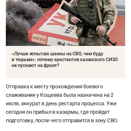
пункт отбора военкомата РТ на улице
Аэропортовской. Там формируют личное дело.
Далее издается приказ о зачислении фигуранта
дела в Российскую армию. Его приписывают к
определенной воинской части, копию приказа
передают в следственный орган. Следователь
«Лучше испытаю шансы на СВО, чем буду
в тюрьме»: почему арестантов казанского СИЗО
приостанавливает уголовное дело и выносит
не пускают на фронт?
постановление об отмене меры пресечения.
Отправка к месту прохождения боевого
слаживания у Кощеева была назначена на 2
июля, аккурат в день рестарта процесса. Уже
сегодня он прибыл в казармы, где пройдет
подготовку, после чего отправится в зону СВО.