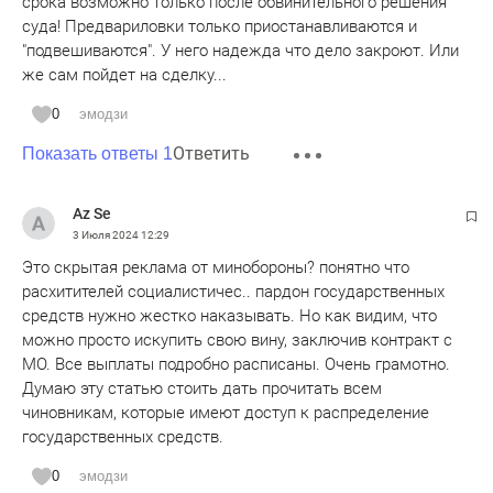
срока возможно только после обвинительного решения
суда! Предвариловки только приостанавливаются и
"подвешиваются". У него надежда что дело закроют. Или
же сам пойдет на сделку...
0
эмодзи
Ответить
Показать ответы 1
Az Se
3 Июля 2024
12:29
Это скрытая реклама от минобороны? понятно что
расхитителей социалистичес.. пардон государственных
средств нужно жестко наказывать. Но как видим, что
можно просто искупить свою вину, заключив контракт с
МО. Все выплаты подробно расписаны. Очень грамотно.
Думаю эту статью стоить дать прочитать всем
чиновникам, которые имеют доступ к распределение
государственных средств.
0
эмодзи