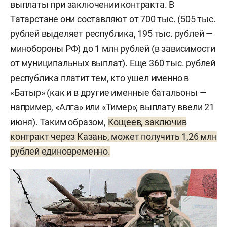
выплаты при заключении контракта. В
теперь не играет роли при заключении
Татарстане они составляют от 700 тыс. (505 тыс.
контракта с министерством обороны. При этом
рублей выделяет республика, 195 тыс. рублей —
добавлен и пункт, в котором перечислены все
минобороны РФ) до 1 млн рублей (в зависимости
статьи, с которыми брать людей на фронт
от муниципальных выплат). Еще 360 тыс. рублей
запрещено (например, педофилы, террористы,
республика платит тем, кто ушел именно в
госизменники). Для заключения контракта с
«Батыр» (как и в другие именные батальоны —
минобороны подследственный должен написать
например, «Алга» или «Тимер»; выплату ввели 21
обращение в военкомат. Далее военкомат
июня). Таким образом,
Кощеев, заключив
направляет ходатайство в следственный орган и
контракт через Казань, может получить 1,26 млн
просит разрешить фигуранту уголовного дела
рублей единовременно.
заключить контракт. Решение по ходатайству
принимает следователь, и в случае
положительного ответа подследственный в
СИЗО или в следственном отделе подписывает
контракт на службу в ВС РФ. Договор отвозят в