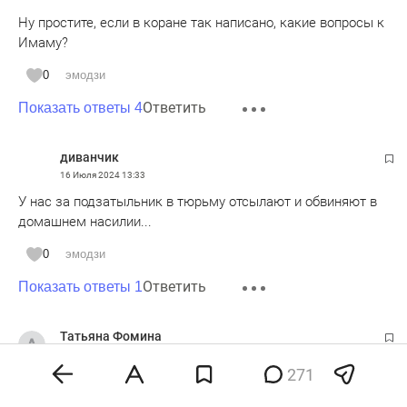
Ну простите, если в коране так написано, какие вопросы к
Имаму?
0
эмодзи
Ответить
Показать ответы 4
диванчик
16 Июля 2024
13:33
У нас за подзатыльник в тюрьму отсылают и обвиняют в
домашнем насилии...
0
эмодзи
Ответить
Показать ответы 1
Татьяна Фомина
16 Июля 2024
13:36
271
Главное, чтобы правильно терминологию выучили…. (((
Возмутительно просто.