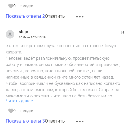
0
эмодзи
Ответить
Показать ответы 2
stepr
16 Июля 2024
13:19
в этом конкретном случае полностью на стороне Тимур -
хазрата.
Человек ведёт разъяснительную, просветительскую
работу в рамках своих прямых обязанностей и призвания,
поясняя , вероятно, потенциальной пастве , вещи
написанные в священной книге много сотен лет назад.
Чтобы воспринимали не буквально как написано когда-то
давно, а с тем смыслом, который был вложен. Старается
максимально пояснить, что надо не бить батогами до
Читать далее
потери пульса, а просто показать степень недовольства, и
что всё, край, жена, прислушайся.
0
эмодзи
а из него сделали пугало, тьфу, причём кто сделал?
Ответить
ридовка и просимонянские блогеры, а оттуда уже
Показать ответы 3
растащили, я уже скольким людям за эту историю