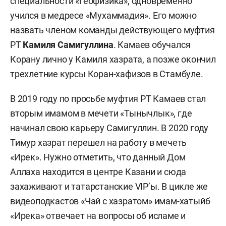
специальности «геофизика», одновременно
учился в медресе «Мухаммадия». Его можно
назвать членом команды действующего муфтия
РТ
Камиля Самигуллина
. Камаев обучался
Корану лично у Камиля хазрата, а позже окончил
трехлетние курсы Коран-хафизов в Стамбуле.
В 2019 году по просьбе муфтия РТ Камаев стал
вторым имамом в мечети «Тынычлык», где
начинал свою карьеру Самигуллин. В 2020 году
Тимур хазрат перешел на работу в мечеть
«Ирек». Нужно отметить, что данный Дом
Аллаха находится в центре Казани и сюда
захаживают и татарстанские VIP’ы. В цикле же
видеоподкастов «Чай с хазратом» имам-хатыйб
«Ирека» отвечает на вопросы об исламе и