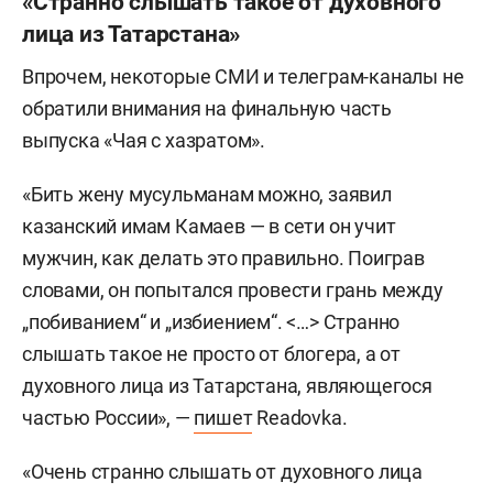
«Странно слышать такое от духовного
лица из Татарстана»
Впрочем, некоторые СМИ и телеграм-каналы не
обратили внимания на финальную часть
выпуска «Чая с хазратом».
«Бить жену мусульманам можно, заявил
казанский имам Камаев — в сети он учит
мужчин, как делать это правильно. Поиграв
словами, он попытался провести грань между
„побиванием“ и „избиением“. <…> Странно
слышать такое не просто от блогера, а от
духовного лица из Татарстана, являющегося
частью России», —
пишет
Readovka.
«Очень странно слышать от духовного лица