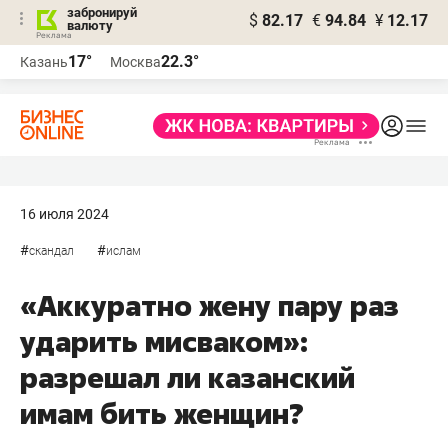
забронируй
$
82.17
€
94.84
¥
12.17
валюту
17°
22.3°
Казань
Москва
16 июля 2024
#
#
скандал
ислам
«Аккуратно жену пару раз
ударить мисваком»:
разрешал ли казанский
имам бить женщин?