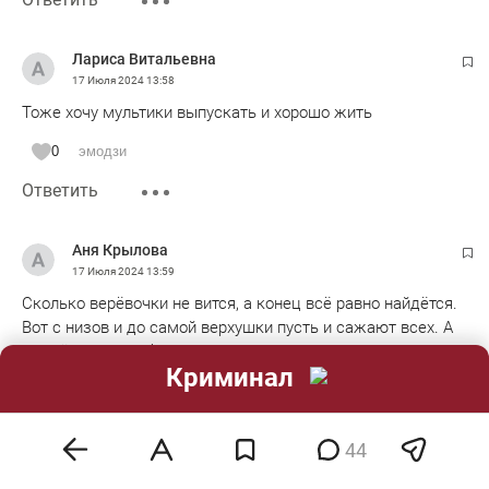
Лариса Витальевна
17 Июля 2024
13:58
Тоже хочу мультики выпускать и хорошо жить
0
эмодзи
Ответить
Аня Крылова
17 Июля 2024
13:59
Сколько верёвочки не вится, а конец всё равно найдётся.
Вот с низов и до самой верхушки пусть и сажают всех. А
то всё хапают и без наказанны
Криминал
0
эмодзи
Ответить
44