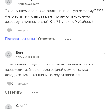
17 Июля 2024
12:49
""в не лучшем свете выставила пенсионную реформу"?????
А что есть те кто выставляет поганую пенсионную
реформу в лучшем свете? Кто ? Кудрин с Чубайсом?
0
эмодзи
Ответить
Показать ответы 1
Bure
17 Июля 2024
12:50
если в тучные годы в рт была такая ситуация так что
происходит сейчас с демографией можно только
догадываться , женщины голосуют животами
0
эмодзи
Ответить
Олег11