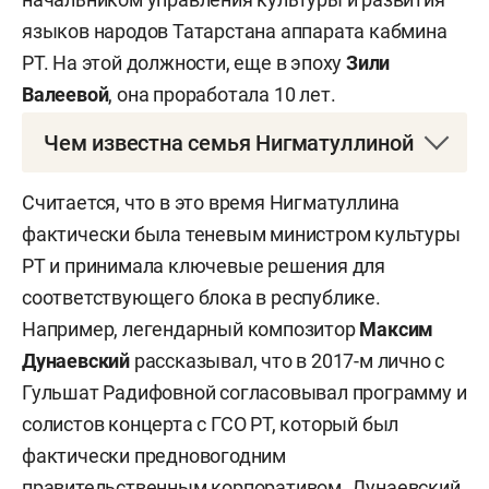
языков народов Татарстана аппарата кабмина
РТ. На этой должности, еще в эпоху
Зили
Валеевой
, она проработала 10 лет.
Чем известна семья Нигматуллиной
Нигматуллина замужем за
Маратом Ганиевым
Считается, что в это время Нигматуллина
— заслуженным работником культуры
фактически была теневым министром культуры
Татарстана и известным общественным
РТ и принимала ключевые решения для
деятелем в республике. Ганиеву 58 лет. К слову,
соответствующего блока в республике.
его отец —
Ганиев Фуат Ашрафович
—
Например, легендарный композитор
Максим
российский татарский ученый-филолог, внесший
Дунаевский
рассказывал, что в 2017-м лично с
большой вклад в изучение проблем сохранения
Гульшат Радифовной согласовывал программу и
и развития татарского языка. Среди его трудов,
солистов концерта с ГСО РТ, который был
например, несколько русско-татарских
фактически предновогодним
словарей. Фуат Ашрафович получил звание
правительственным корпоративом. Дунаевский