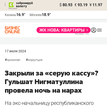
забронируй
$
80.93
€
93.19
¥
11.97
валюту
16.9°
18.9°
Казань
Москва
17 июля 2024
#
#
криминал
коррупция
Закрыли за «серую кассу»?
Гульшат Нигматуллина
провела ночь на нарах
На экс-начальницу республиканского