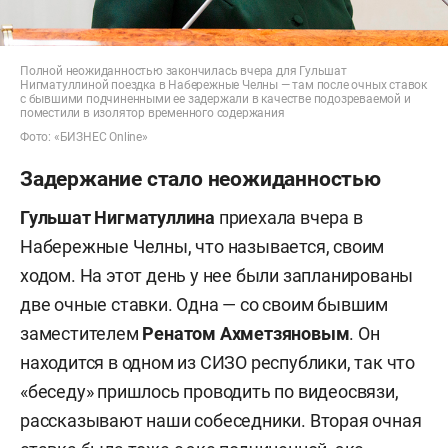
Полной неожиданностью закончилась вчера для Гульшат
Нигматуллиной поездка в Набережные Челны — там после очных ставок
с бывшими подчиненными ее задержали в качестве подозреваемой и
поместили в изолятор временного содержания
Фото: «БИЗНЕС Online»
Задержание стало неожиданностью
Гульшат Нигматуллина
приехала вчера в
Набережные Челны, что называется, своим
ходом. На этот день у нее были запланированы
две очные ставки. Одна — со своим бывшим
заместителем
Ренатом Ахметзяновым
. Он
находится в одном из СИЗО республики, так что
«беседу» пришлось проводить по видеосвязи,
рассказывают наши собеседники. Вторая очная