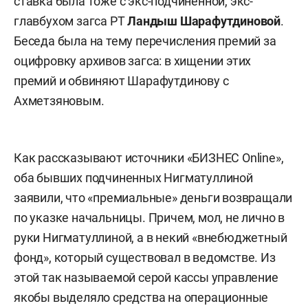
ставка была тоже с экс-подчиненной, экс-
главбухом загса РТ
Ландыш Шарафутдиновой
.
Беседа была на тему перечисления премий за
оцифровку архивов загса: в хищении этих
премий и обвиняют Шарафутдинову с
Ахметзяновым.
Как рассказывают источники «БИЗНЕС Online»,
оба бывших подчиненных Нигматуллиной
заявили, что «премиальные» деньги возвращали
по указке начальницы. Причем, мол, не лично в
руки Нигматуллиной, а в некий «внебюджетный
фонд», который существовал в ведомстве. Из
этой так называемой серой кассы управление
якобы выделяло средства на операционные