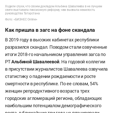
Кресло директора «Татармультфильма»
Ходили слухи, что своим докладом Альбина Шавалеева в не лучшем
занимает сын Ганиева
Азат Ганиев
. В период его
свете выставила пенсионную реформу, чем вызвала немилость
руководства Татарстана
руководства студия выпустила мультфильм
Фото: «БИЗНЕС Online»
«Приключения Нефтяши и ее друзей» по заказу
Как пришла в загс на фоне скандала
«Татнефти», серию мультфильмов «Татарские
В 2019 году в высоких кабинетах республики
народные сказки» по заказу министерства
разразился скандал. Поводом стали озвученные
образования РТ, а также серию мультфильмов
итоги 2018-го начальником управления загса по
«Сказки родного края», которые сейчас входят в
РТ
Альбиной Шавалеевой
. На годовой коллегии
программу дошкольного обучения. Помимо
в присутствии журналистов Шавалеева озвучила
активной деятельности в студии, Ганиев-
статистику о падении рождаемости и росте
младший преподает в Казанском
смертности в республике. По ее словам, 54%
государственном институте культуры
женщин репродуктивного возраста трех
дисциплину «управление креативными
городских агломераций региона, обладающих
индустриями».
наибольшим потенциалом демографического
роста, в ближайшие три года не планировали