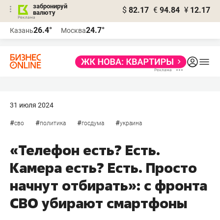
забронируй
$
82.17
€
94.84
¥
12.17
валюту
26.4°
24.7°
Казань
Москва
31 июля 2024
#
#
#
#
сво
политика
госдума
украина
«Телефон есть? Есть.
Камера есть? Есть. Просто
начнут отбирать»: с фронта
СВО убирают смартфоны