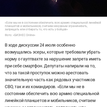
«Если мы не в состоянии обеспечить всю армию специальной линейкой
планшетов и мобильников, считаем ненужным ограничивать,
запрещать или отбирать то, что есть у бойцов»
Фото: «БИЗНЕС Online»
В ходе дискуссии 24 июля особенно
возмущались эсеры, которые требовали убрать
норму о гауптвахте за нарушение запрета иметь
при себе смартфон. Депутаты напирали на то,
что за такой проступок можно арестовать
значительную часть как рядовых участников
СВО, так и их командиров. «Если мы не в
состоянии обеспечить всю армию специальной
линейкой планшетов и мобильников, считаем