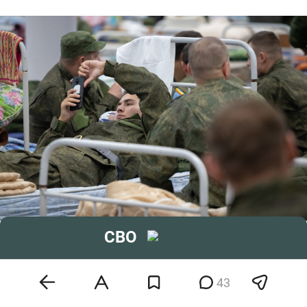
СВО
«На сегодняшний день нет такой маркировки, как служебный и личный
телефон. Это какая-то умозрительная конструкция, которую принимали
люди, далекие от реальности и не понимающие, что происходит на
земле»
43
Фото: «БИЗНЕС Online»