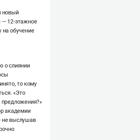
я новый
ы — 12-этажное
у на обучение
ю о слиянии
осы
инято, то кому
ься. «Это
е предложения?»
ор академии
же не выслушав
срочно