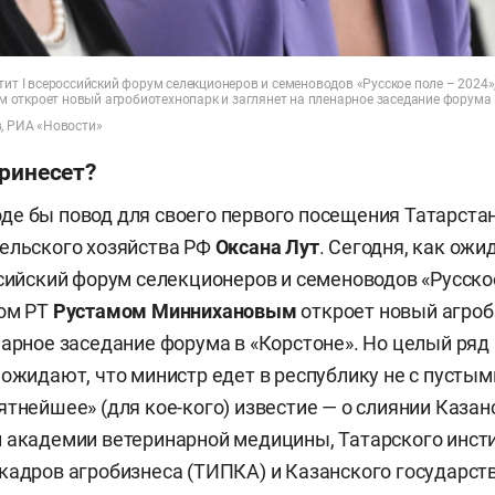
тит I всероссийский форум селекционеров и семеноводов «Русское поле – 2024»
откроет новый агробиотехнопарк и заглянет на пленарное заседание форума 
в, РИА «Новости»
принесет?
е бы повод для своего первого посещения Татарста
ельского хозяйства РФ
Оксана Лут
. Сегодня, как ожи
ссийский форум селекционеров и семеноводов «Русское
сом РТ
Рустамом Миннихановым
откроет новый агроб
нарное заседание форума в «Корстоне». Но целый ряд
 ожидают, что министр едет в республику не с пустым
ятнейшее» (для кое-кого) известие — о слиянии Казан
 академии ветеринарной медицины, Татарского инст
кадров агробизнеса (ТИПКА) и Казанского государст