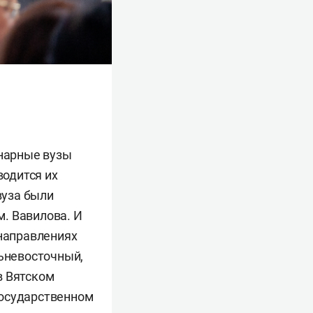
инарные вузы
водится их
вуза были
. Вавилова. И
 направлениях
льневосточный,
в Вятском
осударственном