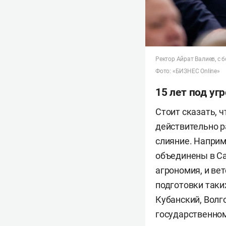
Ректор Айрат Валиев, с 
Фото: «БИЗНЕС Online»
15 лет под уг
Стоит сказать, 
действительно ра
слияние. Наприме
объединены в Са
агрономия, и ве
подготовки таки
Кубанский, Волг
государственном