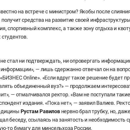
звестно на встрече с министром? Якобы после слияни
 получит средства на развитие своей инфраструктур
я, спортивный комплекс, а также зону отдыха и квот
 студентов.
 не стал ни подтверждать, ни опровергать информаци
т информации», — лишь сдержанно отвечал он на вопр
«БИЗНЕС Online». «Если вдруг такое решение будет пр
влять объединенный вуз?» — продолжаем интересоват
ит», — отмалчивался ректор. «Вам не поступали таки
спондент издания. «Пока нет», — заявил Валиев. Рект
медицины
Рустам Равилов
нервно брал трубку, но, да
щал беседу, ссылаясь на занятость и необходимость 
ую-то бумагу для минсельхоза России.