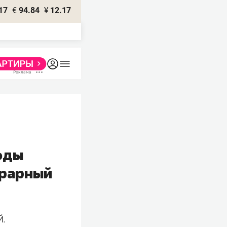
17
€
94.84
¥
12.17
оды
грарный
й.