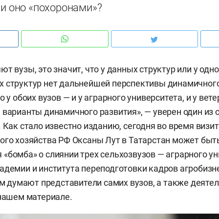
ли оно «похоронами»?
т вузы, это значит, что у данных структур или у одн
 структур нет дальнейшей перспективы динамичного
о у обоих вузов — и у аграрного университета, и у вет
 варианты динамичного развития», — уверен один из
. Как стало известно изданию, сегодня во время визит
ого хозяйства РФ Оксаны Лут в Татарстан может быт
«бомба» о слиянии трех сельхозвузов — аграрного ун
адемии и института переподготовки кадров агробизн
том думают представители самих вузов, а также деятел
 нашем материале.