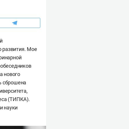
ой
 развития. Мое
еринарной
 собеседников
а нового
ь сброшена
иверситета,
еса (ТИПКА).
и науки