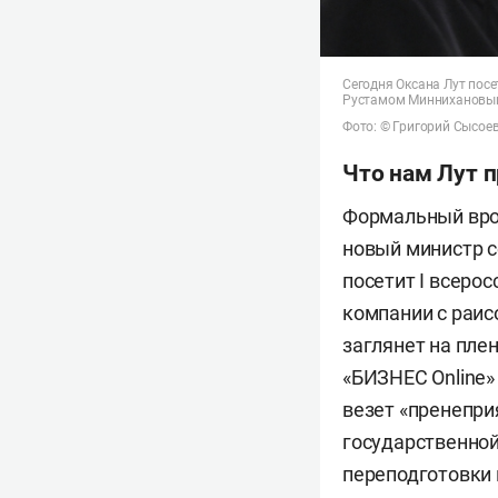
Сегодня Оксана Лут посе
Рустамом Миннихановым 
Фото: © Григорий Сысое
Что нам Лут 
Формальный врод
новый министр с
посетит I всеро
компании с раи
заглянет на пле
«БИЗНЕС Online»
везет «пренепри
государственной
переподготовки 