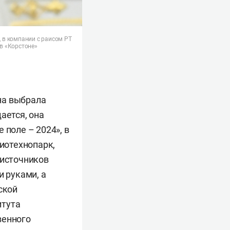
, в компании с раисом РТ
в «Корстоне»
на выбрала
дается, она
 поле – 2024», в
иотехнопарк,
 источников
и руками, а
ской
итута
венного