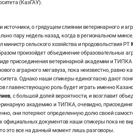
рситета (КазГАУ).
и источники, о грядущем слиянии ветеринарного и аг
ально пару недель назад, когда в региональном минс
ал министр сельского хозяйства и продовольствия РТ
бразом произойдет объединение образовательных аг
виде присоединения ветеринарной академии и ТИПКА 
ового аграрного мегавуза, пока неизвестно, равно ка
ситета. Однако наши спикеры единогласно дают понят
ов главенствующую роль будет играть именно Казанск
лиев
, с большой долей вероятности, и возглавит объ
теринарную академию и ТИПКА, очевидно, присоединя
венно, они потеряют определенную долю своей самост
х официальных документов наши спикеры пока не ви
то это все на данный момент лишь разговоры.