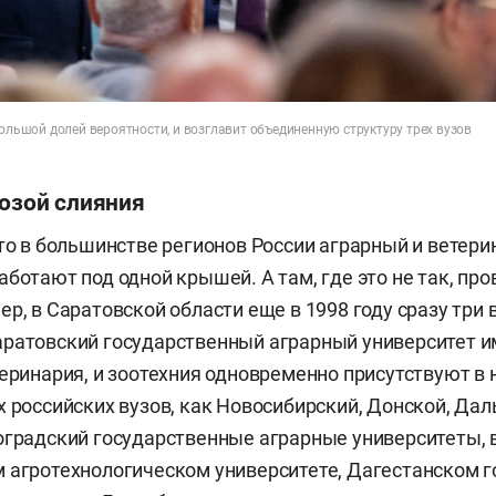
большой долей вероятности, и возглавит объединенную структуру трех вузов
розой слияния
что в большинстве регионов России аграрный и ветер
ботают под одной крышей. А там, где это не так, про
р, в Саратовской области еще в 1998 году сразу три 
ратовский государственный аграрный университет им
теринария, и зоотехния одновременно присутствуют в
х российских вузов, как Новосибирский, Донской, Да
оградский государственные аграрные университеты, 
 агротехнологическом университете,
Дагестанском г