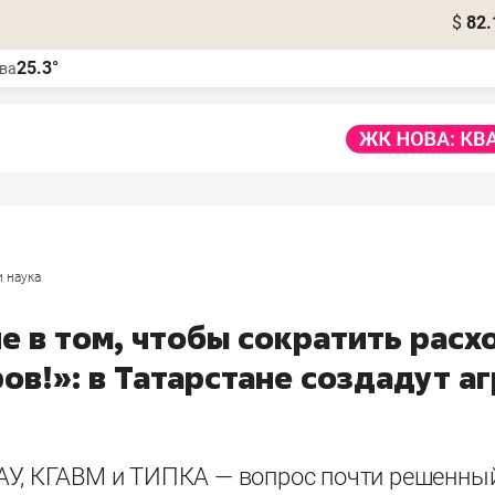
$
82.
25.3°
ва
и наука
е в том, чтобы сократить расх
ов!»: в Татарстане создадут а
АУ, КГАВМ и ТИПКА — вопрос почти решенны