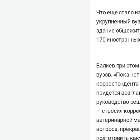
Что еще стало и
укрупненный вуз
здание общежити
170 иностранных
Валиев при этом
вузов. «Пока не
корреспондента 
придется возгла
руководство реш
— спросил корре
ветеринарной 
вопроса, прекра
подготовить как