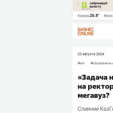
забронируй
валюту
26.8°
Казань
Моск
23 августа 2024
#
#
апк
образование 
«Задача н
на ректор
мегавуз?
Слияние КазГ