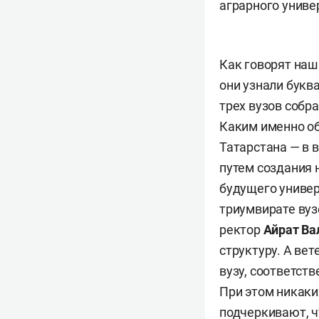
аграрного униве
Как говорят наш
они узнали букв
трех вузов собр
Каким именно о
Татарстана — в 
путем создания н
будущего универ
триумвирате вуз
ректор
Айрат Ва
структуру. А ве
вузу, соответст
При этом никаки
подчеркивают, ч