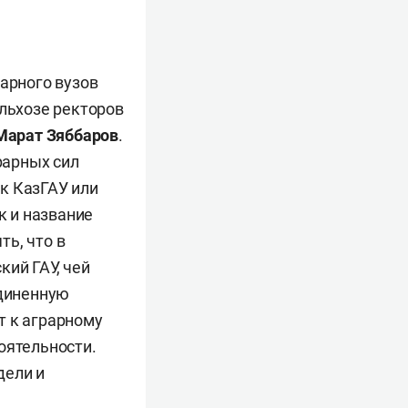
рарного вузов
ельхозе ректоров
Марат Зяббаров
.
рарных сил
к КазГАУ или
к и название
ь, что в
ий ГАУ, чей
единенную
т к аграрному
оятельности.
дели и