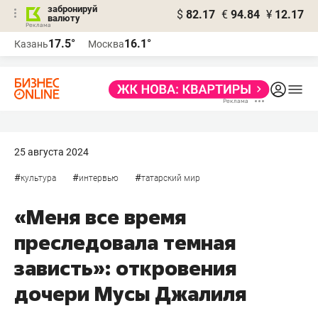
забронируй
$
82.17
€
94.84
¥
12.17
валюту
17.5°
16.1°
Казань
Москва
25 августа 2024
#
#
#
культура
интервью
татарский мир
«Меня все время
преследовала темная
зависть»: откровения
дочери Мусы Джалиля