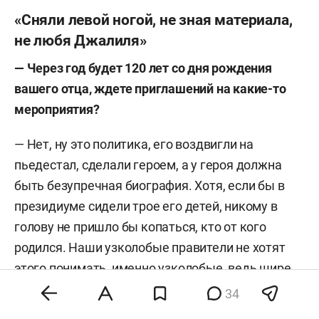
«Сняли левой ногой, не зная материала,
не любя Джалиля»
— Через год будет 120 лет со дня рождения
вашего отца, ждете приглашений на какие-то
мероприятия?
— Нет, ну это политика, его воздвигли на
пьедестал, сделали героем, а у героя должна
быть безупречная биография. Хотя, если бы в
президиуме сидели трое его детей, никому в
голову не пришло бы копаться, кто от кого
родился. Наши узколобые правители не хотят
этого понимать, именно узколобые, ведь шире
надо думать, это все наследники, то есть кровь
34
Джалиля. Я буквально недавно дирижировала