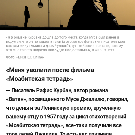
«Я в романе Курбана дошла до того места, когда Муса был ранен и
подумал, что он попадает в плен (а это же все фантазия писателя, мол,
как там живут Амина и дочь Чулпан?), тут же бросила читать, потому
что мне так это надоело, как будто нас, остальных, в живых нет»
Фото: «БИЗНЕС Online»
«Меня уволили после фильма
«Моабитская тетрадь»
— Писатель Рафис Курбан, автор романа
«Ватан», посвященного Мусе Джалилю, говорил,
что деньги за Ленинскую премию, врученную
вашему отцу в 1957 году за цикл стихотворений
«Моабитская тетрадь», все-таки получили все
трое детей Джалиля. То есть вас признали.