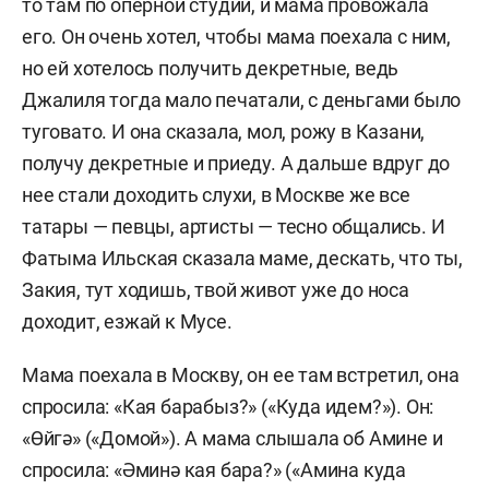
то там по оперной студии, и мама провожала
его. Он очень хотел, чтобы мама поехала с ним,
но ей хотелось получить декретные, ведь
Джалиля тогда мало печатали, с деньгами было
туговато. И она сказала, мол, рожу в Казани,
получу декретные и приеду. А дальше вдруг до
нее стали доходить слухи, в Москве же все
татары — певцы, артисты — тесно общались. И
Фатыма Ильская сказала маме, дескать, что ты,
Закия, тут ходишь, твой живот уже до носа
доходит, езжай к Мусе.
Мама поехала в Москву, он ее там встретил, она
спросила: «Кая барабыз?» («Куда идем?»). Он:
«Өйгә» («Домой»). А мама слышала об Амине и
спросила: «Әминә кая бара?» («Амина куда