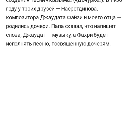
Внучка —
Татьяна Малышева
.
году у троих друзей — Насретдинова,
композитора Джаудата Файзи и моего отца —
Правнуки:
Михаил Митрофанов-Джалиль
,
родились дочери. Папа сказал, что напишет
Елизавета Малышева
.
слова, Джаудат — музыку, а Фахри будет
исполнять песню, посвященную дочерям.