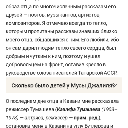
образ отца по многочисленным рассказам его
друзей — поэтов, музыкантов, артистов,
композиторов. Я отмечаю всегда то тепло,
которым пропитаны рассказы знавших близко
моего отца, общавшихся с ним. Его любили, ибо
он сам дарил людям тепло своего сердца, был
добрым и чутким к ним, поэтому и ушел
добровольцем на фронт, оставив кресло в
руководстве союза писателей Татарской АССР.
Сколько было детей у Мусы Джалиля?
1) Сын —
Залилов Альберт Мусаевич
(1935–
О последнем дне отца в Казани мне рассказала
1998, его мать —
Рауза Хисматуллина
, первая
режиссер Тумашева (
Кашифа Тумашева
(1903
–
жена
Мусы Джалиля
). Окончил Саратовское
1978) — актриса, режиссер
—
прим. ред.
),
военно-инженерное училище химической
остановив меня в Казани на углу Бутлерова и