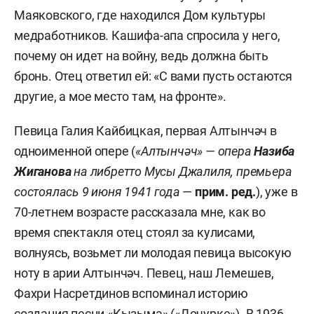
защиты, офицер.
Маяковского, где находился Дом культуры
медработников. Кашифа-апа спросила у него,
почему он идет на войну, ведь должна быть
Внуки:
Камил
,
Алик
.
бронь. Отец ответил ей: «С вами пусть остаются
другие, а мое место там, на фронте».
2) Дочь —
Залилова Люция Мусаевна
, родилась
в 1936 году (от фактического брака Джалиля с
Певица Галия Кайбицкая,
первая Алтынчәч в
Закией Садыковой
). Окончила ВГИК,
одноименной опере (
«Алтынчәч» — опера
Назиба
кинорежиссер.
Жиганова
на либретто Мусы Джалиля, премьера
состоялась 9 июня 1941 года
—
прим. ред.
), уже в
Внучка —
Лилиан
.
70-летнем возрасте рассказала мне, как во
3) Дочь —
Залилова Чулпан Мусаевна
, родилась
время спектакля отец стоял за кулисами,
в 1937 году (ее мать
Нина Константиновна
волнуясь, возьмет ли молодая певица высокую
(
Амина
)
Сейфуллина
— вторая жена (с 1936-го)
ноту в арии Алтынчәч. Певец, наш Лемешев,
Джалиля).
Фахри Насретдинов вспоминал историю
создания песни «Кызыма» («Дочурке»). В 1936