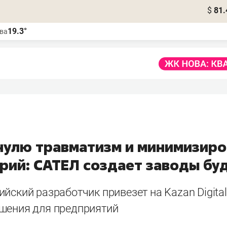
$
81.
19.3°
ва
 нулю травматизм и минимизиро
арий: САТЕЛ создает заводы бу
йский разработчик привезет на Kazan Digita
шения для предприятий