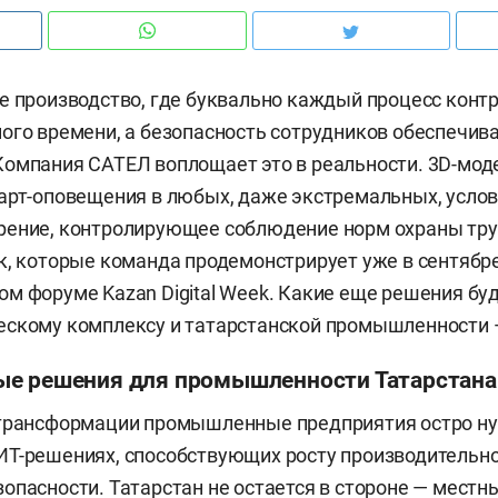
е производство, где буквально каждый процесс конт
ого времени, а безопасность сотрудников обеспечив
омпания САТЕЛ воплощает это в реальности. 3D-мод
арт-оповещения в любых, даже экстремальных, услов
ение, контролирующее соблюдение норм охраны труд
к, которые команда продемонстрирует уже в сентябр
м форуме Kazan Digital Week. Какие еще решения бу
скому комплексу и татарстанской промышленности —
е решения для промышленности Татарстана
 трансформации промышленные предприятия остро н
Т-решениях, способствующих росту производительно
опасности. Татарстан не остается в стороне — местн