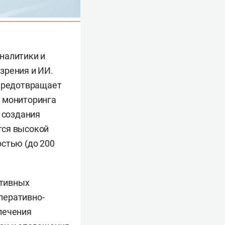
налитики и
зрения и ИИ.
 предотвращает
т мониторинга
 создания
тся высокой
остью (до 200
ктивных
перативно-
печения