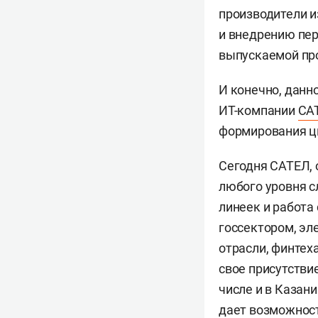
производители и
и внедрению пер
выпускаемой про
И конечно, данн
ИТ-компании
СА
формирования ц
Сегодня САТЕЛ, 
любого уровня с
линеек и работа
госсектором, эл
отрасли, финтех
свое присутствие
числе и в Казан
дает возможност