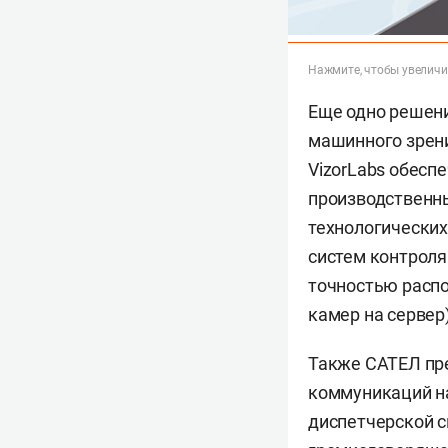
Нажмите, чтобы увеличи
Еще одно решени
машинного зрени
VizorLabs обесп
производственны
технологических
систем контроля
точностью распо
камер на сервер
Также САТЕЛ пр
коммуникаций на
диспетчерской с