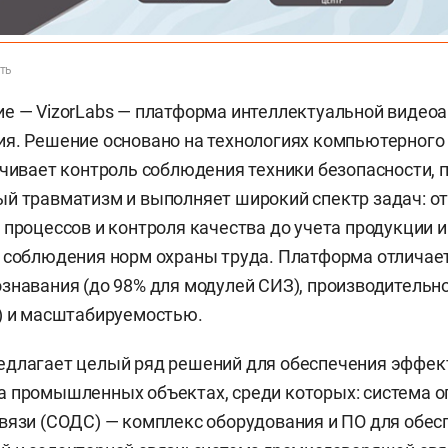
ть
е — VizorLabs — платформа интеллектуальной видеоа
я. Решение основано на технологиях компьютерного 
ечивает контроль соблюдения техники безопасности,
й травматизм и выполняет широкий спектр задач: о
 процессов и контроля качества до учета продукции и
 соблюдения норм охраны труда. Платформа отличае
знавания (до 98% для модулей СИЗ), производительн
) и масштабируемостью.
едлагает целый ряд решений для обеспечения эффе
 промышленных объектах, среди которых: система о
вязи (СОДС) — комплекс оборудования и ПО для обес