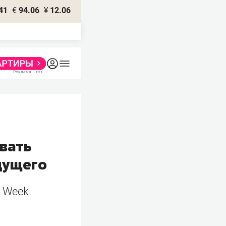
41
€
94.06
¥
12.06
вать
дущего
l Week