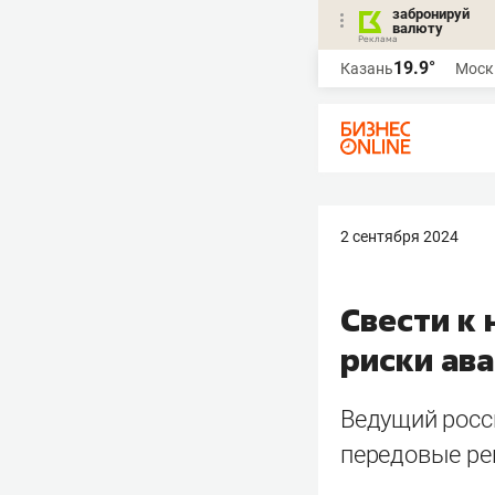
забронируй
валюту
19.9°
Казань
Моск
2 сентября 2024
Свести к
риски ав
Ведущий росси
передовые ре