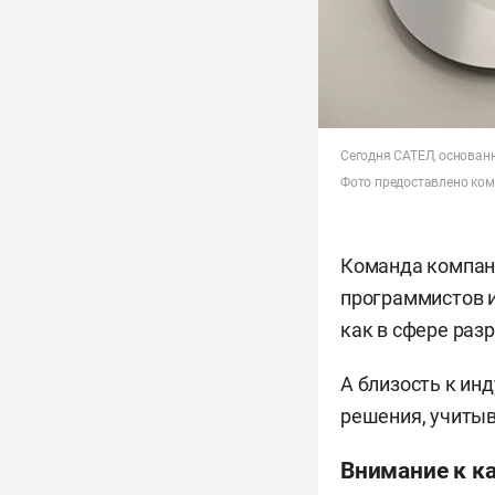
Сегодня САТЕЛ, основанн
Фото предоставлено ко
Команда компан
программистов и
как в сфере раз
А близость к ин
решения, учиты
Внимание к к