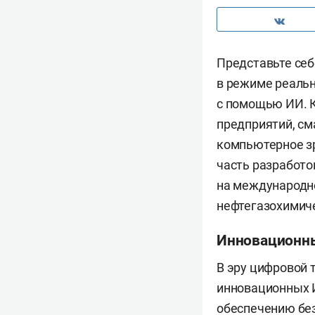
Представьте себ
в режиме реальн
с помощью ИИ. К
предприятий, см
компьютерное зр
часть разработо
на международно
нефтегазохимиче
Инновационны
В эру цифровой
инновационных И
обеспечению без