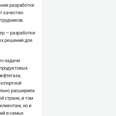
ание разработке
т качество
отрудников.
ер — разработки
ых решений для
ес-задачи
 продуктовых
ефтегаза,
нспортной
ельно расширила
ей стране, в том
клиентам, но и
ий в самых