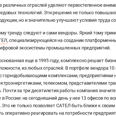
з различных отраслей уделяют первостепенное вним
едовых технологий. Эти решения не только повышаю
дукции, но и значительно улучшают условия труда с
ому тренду следуют и сами вендоры. Яркий тому прим
ТЕЛ
, специализирующейся на создании платформенн
ифровой экосистемы промышленных предприятий.
основанная еще в 1995 году, комплексно решает бизн
ложности, из любых отраслей. В портфеле вендора 10
 с горнодобывающими комплексами, предприятиями н
ектроэнергетиками, телекомом, представителями тра
а. Почти за три десятилетия работы компания значит
 в России: на сегодняшний день у нее 13 офисов по вс
и. Это не только позволяет САТЕЛ быть ближе к своим 
ь оперативно реагировать на потребности предприят