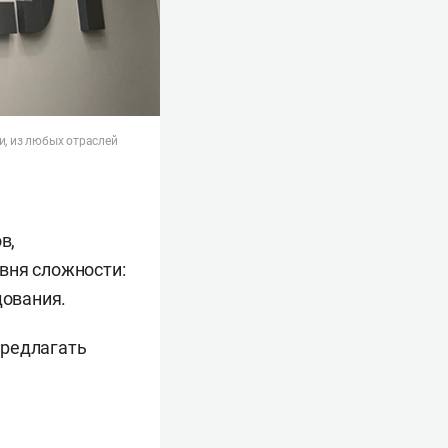
и, из любых отраслей
в,
вня сложности:
дования.
предлагать