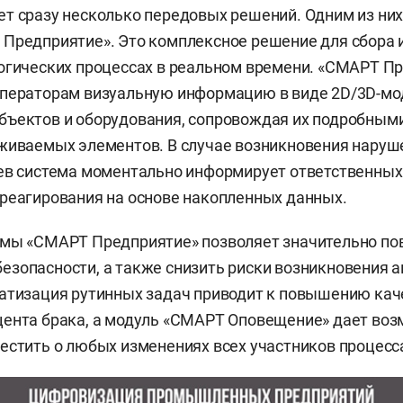
т сразу несколько передовых решений. Одним из них
Предприятие». Это комплексное решение для сбора 
огических процессах в реальном времени. «СМАРТ П
операторам визуальную информацию в виде 2D/3D-мо
бъектов и оборудования, сопровождая их подробным
живаемых элементов. В случае возникновения наруш
ев система моментально информирует ответственных
реагирования на основе накопленных данных.
емы «СМАРТ Предприятие» позволяет значительно по
зопасности, а также снизить риски возникновения 
атизация рутинных задач приводит к повышению кач
цента брака, а модуль «СМАРТ Оповещение» дает во
естить о любых изменениях всех участников процесс