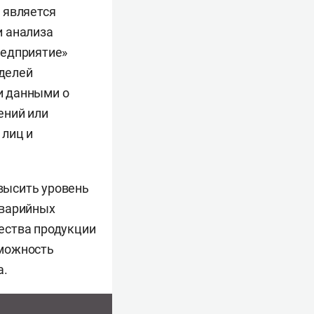
 является
и анализа
редприятие»
делей
и данными о
ений или
 лиц и
высить уровень
аварийных
ества продукции
зможность
а.