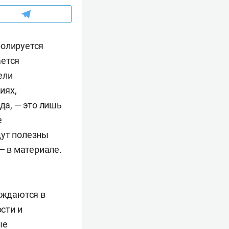
ролируется
ается
ели
иях,
а, — это лишь
е
дут полезны
 в материале.
уждаются в
сти и
ые