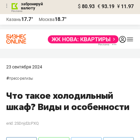
забронируй
$
80.93
€
93.19
¥
11.97
валюту
17.7°
18.7°
Казань
Москва
23 сентября 2024
#
пресс-релизы
Что такое холодильный
шкаф? Виды и особенности
erid: 2SDnjd2cPXQ