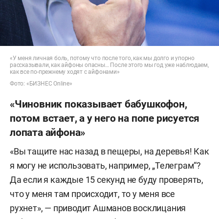
«У меня личная боль, потому что после того, как мы долго и упорно
рассказывали, как айфоны опасны… После этого мы год уже наблюдаем,
как все по-прежнему ходят с айфонами»
Фото: «БИЗНЕС Online»
«Чиновник показывает бабушкофон,
потом встает, а у него на попе рисуется
лопата айфона»
«Вы тащите нас назад в пещеры, на деревья! Как
я могу не использовать, например, „Телеграм“?
Да если я каждые 15 секунд не буду проверять,
что у меня там происходит, то у меня все
рухнет», — приводит Ашманов восклицания