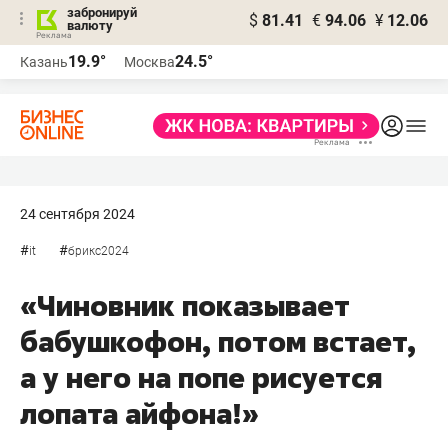
забронируй
$
81.41
€
94.06
¥
12.06
валюту
19.9°
24.5°
Казань
Москва
24 сентября 2024
#
#
it
брикс2024
«Чиновник показывает
бабушкофон, потом встает,
а у него на попе рисуется
лопата айфона!»