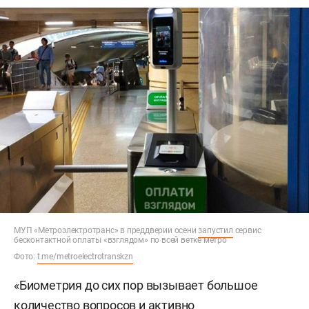
МУП «Метроэлектротранс» в преддверии осени
запустил
сервис
бесконтактной оплаты «взглядом» по всей ветке метро
Фото:
t.me/metroelectrotranskzn
«Биометрия до сих пор вызывает большое
количество вопросов и активно