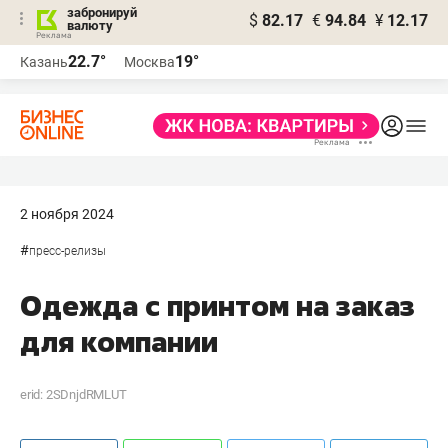
забронируй
$
82.17
€
94.84
¥
12.17
валюту
22.7°
19°
Казань
Москва
2 ноября 2024
#
пресс-релизы
Одежда с принтом на заказ
для компании
erid: 2SDnjdRMLUT