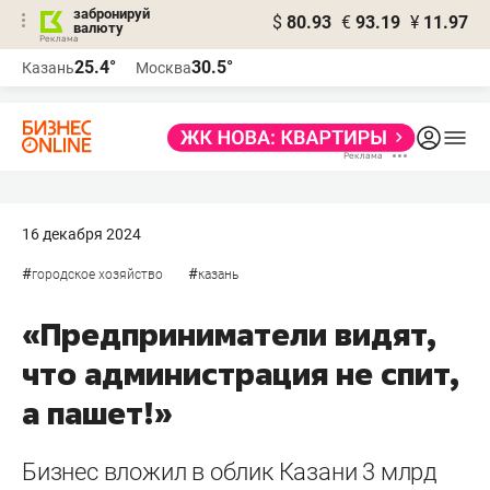
забронируй
$
80.93
€
93.19
¥
11.97
валюту
25.4°
30.5°
Казань
Москва
16 декабря 2024
#
#
городское хозяйство
казань
«Предприниматели видят,
что администрация не спит,
а пашет!»
Бизнес вложил в облик Казани 3 млрд