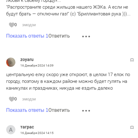
любви к своему городу»...
"Распространите среди жильцов нашего ЖЭКа. А если не
будут брать — отключим газ!" (с) "Бриллиантовая рука )))...
0
эмодзи
Ответить
Показать ответы 1
zoyaru
16 Декабря 2024
14:09
центральную елку скоро уже откроют, в целом 17 елок по
городу, поэтому в каждом районе можно будет гулять на
каникулах и праздниках, никуда не ездить далеко
0
эмодзи
Ответить
Показать ответы 1
таграс
16 Декабря 2024
14:15