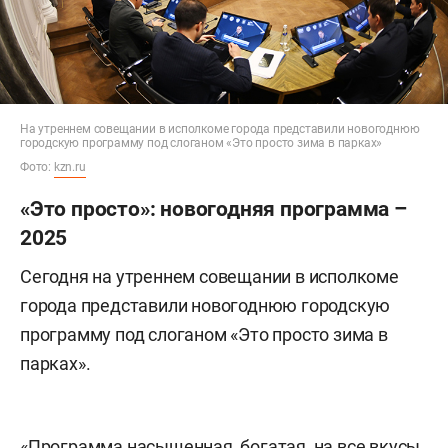
На утреннем совещании в исполкоме города представили новогоднюю
городскую программу под слоганом «Это просто зима в парках»
Фото:
kzn.ru
«Это просто»: новогодняя программа –
2025
Сегодня на утреннем совещании в исполкоме
города представили новогоднюю городскую
программу под слоганом «Это просто зима в
парках».
«Программа насыщенная, богатая, на все вкусы,