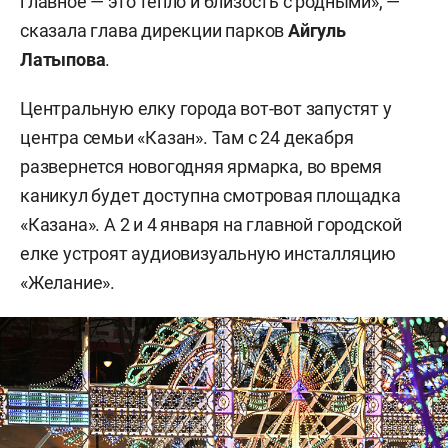
главное — это тепло и близость с родными», —
сказала глава дирекции парков
Айгуль
Латыпова
.
Центральную елку города вот-вот запустят у
центра семьи «Казан». Там с 24 декабря
развернется новогодняя ярмарка, во время
каникул будет доступна смотровая площадка
«Казана». А 2 и 4 января на главной городской
елке устроят аудиовизуальную инсталляцию
«Желание».