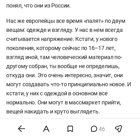
понял, что они из России.
Нас же европейцы все время «палят» по двум
вещам: одежде и взгляду. У нас в нем всегда
считывается напряжение. Кстати, у нового
поколения, которому сейчас по 16–17 лет,
взгляд иной, там человеческий материал по-
другому собран, ты вообще не определишь,
откуда они. Это очень интересно, значит, они
могут создавать что-то принципиально новое. И
кстати, у них с одеждой в основном все
нормально. Они могут в массмаркет прийти,
вещей накидать и круто выглядеть.
— Сейчас как рынок устроен в Казани, где люди
46
в основном одеваются?