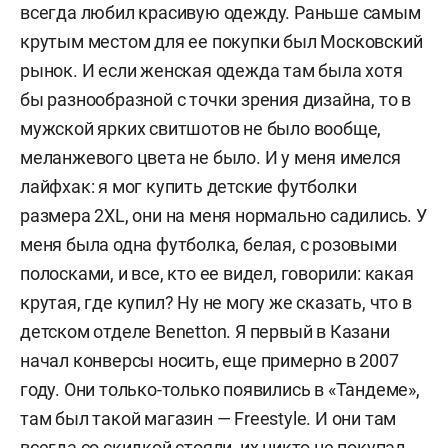
всегда любил красивую одежду. Раньше самым
крутым местом для ее покупки был Московский
рынок. И если женская одежда там была хотя
бы разнообразной с точки зрения дизайна, то в
мужской ярких свитшотов не было вообще,
меланжевого цвета не было. И у меня имелся
лайфхак: я мог купить детские футболки
размера 2XL, они на меня нормально садились. У
меня была одна футболка, белая, с розовыми
полосками, и все, кто ее видел, говорили: какая
крутая, где купил? Ну не могу же сказать, что в
детском отделе Benetton. Я первый в Казани
начал конверсы носить, еще примерно в 2007
году. Они только-только появились в «Тандеме»,
там был такой магазин — Freestyle. И они там
всегда со скидкой стояли, их никто не покупал.